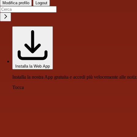
Modifica profilo
Logout
Installa la Web App
Installa la nostra App gratuita e accedi più velocemente alle notiz
Tocca