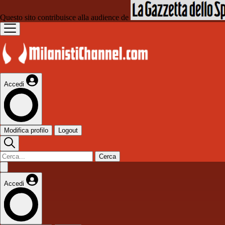
Questo sito contribuisce alla audience de
Accedi
Modifica profilo
Logout
Cerca
Accedi