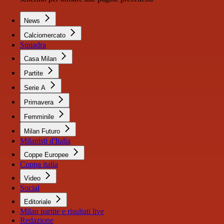
News
Calciomercato
Squadra
Casa Milan
Partite
Serie A
Primavera
Femminile
Milan Futuro
Milanisti d'Italia
Coppe Europee
Coppa italia
Video
Social
Editoriale
Milan partite e risultati live
Redazione