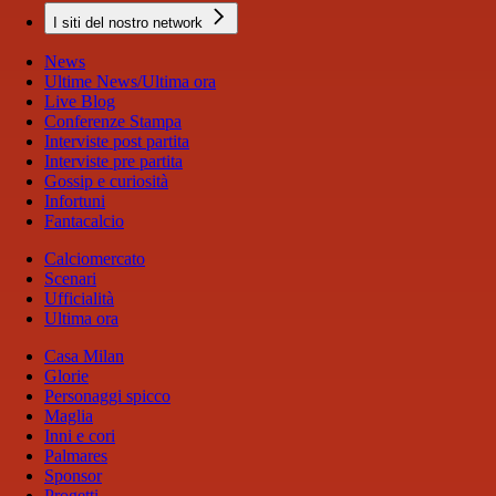
I siti del nostro network
News
Ultime News/Ultima ora
Live Blog
Conferenze Stampa
Interviste post partita
Interviste pre partita
Gossip e curiosità
Infortuni
Fantacalcio
Calciomercato
Scenari
Ufficialità
Ultima ora
Casa Milan
Glorie
Personaggi spicco
Maglia
Inni e cori
Palmares
Sponsor
Progetti