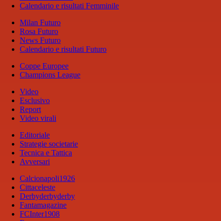
Calendario e risultati Femminile
Milan Futuro
Rosa Futuro
News Futuro
Calendario e risultati Futuro
Coppe Europee
Champions League
Video
Esclusivo
Report
Video virali
Editoriale
Strategie societarie
Tecnica e Tattica
Avversari
Calcionapoli1926
Cittaceleste
Derbyderbyderby
Fantamagazine
FCInter1908