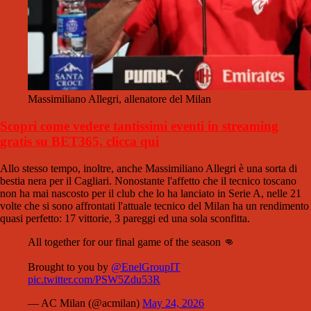
Massimiliano Allegri, allenatore del Milan
Scopri come vedere tantissimi eventi in streaming
gratis su BET365, clicca qui
Allo stesso tempo, inoltre, anche Massimiliano Allegri è una sorta di
bestia nera per il Cagliari. Nonostante l'affetto che il tecnico toscano
non ha mai nascosto per il club che lo ha lanciato in Serie A, nelle 21
volte che si sono affrontati l'attuale tecnico del Milan ha un rendimento
quasi perfetto: 17 vittorie, 3 pareggi ed una sola sconfitta.
All together for our final game of the season 👊
Brought to you by
@EnelGroupIT
pic.twitter.com/PSW5Zdu53R
— AC Milan (@acmilan)
May 24, 2026