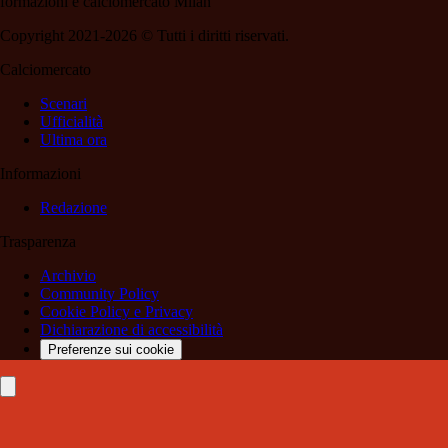
formazioni e calciomercato Milan
Copyright 2021-2026 © Tutti i diritti riservati.
Calciomercato
Scenari
Ufficialità
Ultima ora
Informazioni
Redazione
Trasparenza
Archivio
Community Policy
Cookie Policy e Privacy
Dichiarazione di accessibilità
Preferenze sui cookie