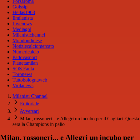
Forzaroma
Golssip
Hellas1903
Ilmilanista
Juvenews
Mediagol
Milanistichannel
Mondoudinese
Notiziecalciomercato
Numericalcio
Padovasport
Pianetamilan
SOS Fanta
Toronews
Tuttobolognaweb
Violanews
Milanisti Channel
Editoriale
Avversari
Milan, rossoneri... e Allegri un incubo per il Cagliari. Questa
sera la Champions in palio
Milan, rossoneri... e Allegri un incubo per