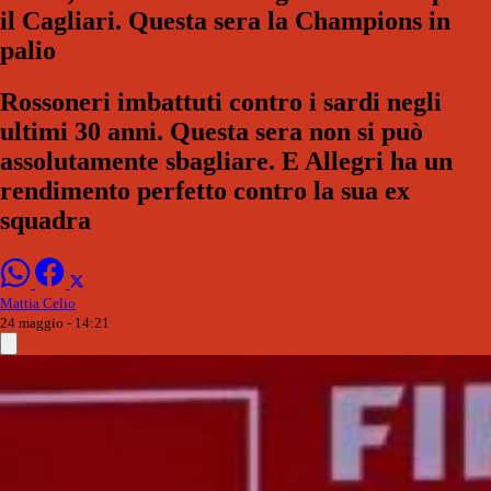
il Cagliari. Questa sera la Champions in
palio
Rossoneri imbattuti contro i sardi negli
ultimi 30 anni. Questa sera non si può
assolutamente sbagliare. E Allegri ha un
rendimento perfetto contro la sua ex
squadra
Mattia Celio
24 maggio - 14:21