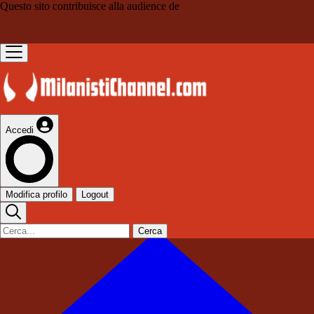
Questo sito contribuisce alla audience de
Accedi
Modifica profilo
Logout
Cerca