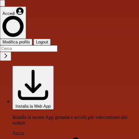
Accedi
Modifica profilo
Logout
Installa la Web App
Installa la nostra App gratuita e accedi più velocemente alle
notizie
Tocca