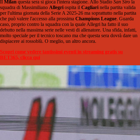
Il
Milan
questa sera si gioca l'intera stagione. Allo Stadio
San Siro
la
squadra di Massimiliano
Allegri
ospita il
Cagliari
nella partita valida
per l'ultima giornata della Serie A 2025-26 ma soprattutto nella partita
che può valere l'accesso alla prossima
Champions League
. Guarda
caso, proprio contro la squadra con la quale Allegri ha fatto il suo
debutto nella massima serie nelle vesti di allenatore. Una sfida, infatti,
molto speciale per il tecnico toscano ma che questa sera dovrà dare un
dispiacere ai rossoblù. O meglio, un altro ancora.
Scopri come vedere tantissimi eventi in streaming gratis su
BET365, clicca qui