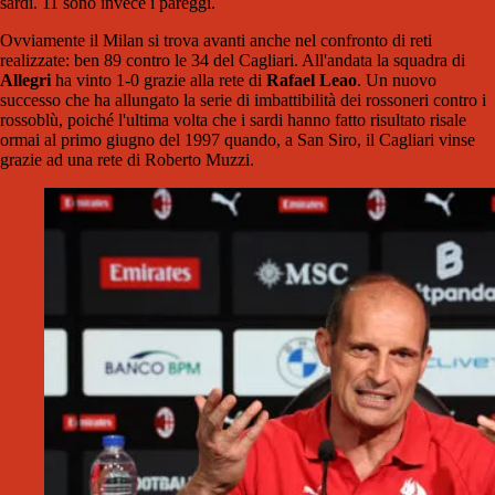
sardi. 11 sono invece i pareggi.
Ovviamente il Milan si trova avanti anche nel confronto di reti
realizzate: ben 89 contro le 34 del Cagliari. All'andata la squadra di
Allegri
ha vinto 1-0 grazie alla rete di
Rafael Leao
. Un nuovo
successo che ha allungato la serie di imbattibilità dei rossoneri contro i
rossoblù, poiché l'ultima volta che i sardi hanno fatto risultato risale
ormai al primo giugno del 1997 quando, a San Siro, il Cagliari vinse
grazie ad una rete di Roberto Muzzi.