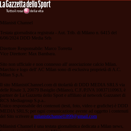
Milanisti Channel
Testata giornalistica registrata - Aut. Trib. di Milano n. 6415 del
6/06/2024 DDD Media Srls
Direttore Responsabile: Marco Torretta
Vice Direttore: Max Bambara.
Sito non ufficiale e non connesso all' associazione calcio Milan.
Marchio e logo dell' AC Milan sono di esclusiva proprietà di A.C.
Milan S.p.A.
Il sito MilanistiChannel.com di titolarità di DDD MEDIA SRLS via
delle Risaie 3, 20079 Basiglio (Milano), C.F./P.IVA 10837110963, è
partner de La Gazzetta dello Sport e affiliato al network Gazzanet di
RCS Mediagroup S.p.a..
Unico responsabile dei contenuti (testi, foto, video e grafiche) è DDD
MEDIA SRLS; per ogni comunicazione avente ad oggetto i contenuti
del Sito scrivere a
milanistichannel1899@gmail.com
Milanisti Channel è una testata giornalistica dedicata a Milan news,