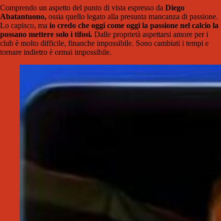
Comprendo un aspetto del punto di vista espresso da
Diego
Abatantuono,
ossia quello legato alla presunta mancanza di passione.
Lo capisco, ma
io credo che oggi come oggi la passione nel calcio la
possano mettere solo i tifosi.
Dalle proprietà aspettarsi amore per i
club è molto difficile, finanche impossibile. Sono cambiati i tempi e
tornare indietro è ormai impossibile.