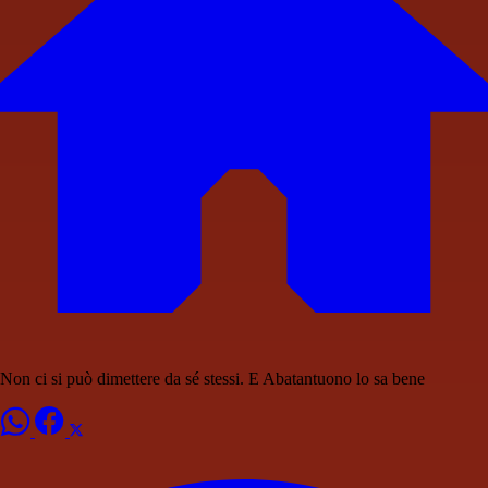
Non ci si può dimettere da sé stessi. E Abatantuono lo sa bene