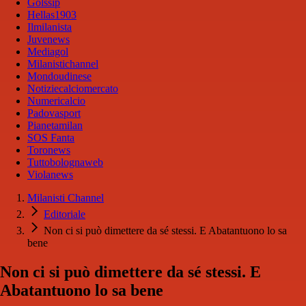
Golssip
Hellas1903
Ilmilanista
Juvenews
Mediagol
Milanistichannel
Mondoudinese
Notiziecalciomercato
Numericalcio
Padovasport
Pianetamilan
SOS Fanta
Toronews
Tuttobolognaweb
Violanews
Milanisti Channel
Editoriale
Non ci si può dimettere da sé stessi. E Abatantuono lo sa
bene
Non ci si può dimettere da sé stessi. E
Abatantuono lo sa bene