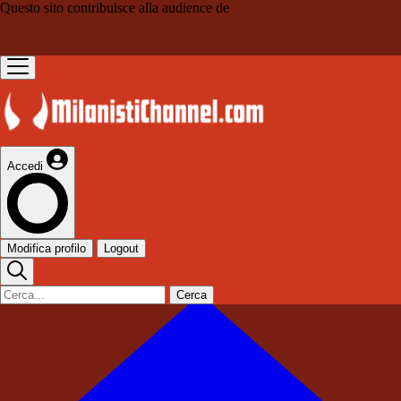
Questo sito contribuisce alla audience de
Accedi
Modifica profilo
Logout
Cerca