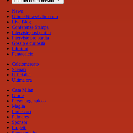
I siti del nostro network
News
Ultime News/Ultima ora
Live Blog
Conferenze Stampa
Interviste post partita
Interviste pre partita
Gossip e curiosità
Infortuni
Fantacalcio
Calciomercato
Scenari
Ufficialità
Ultima ora
Casa Milan
Glorie
Personaggi spicco
Maglia
Inni e cori
Palmares
Sponsor
Progetti
Store squadra