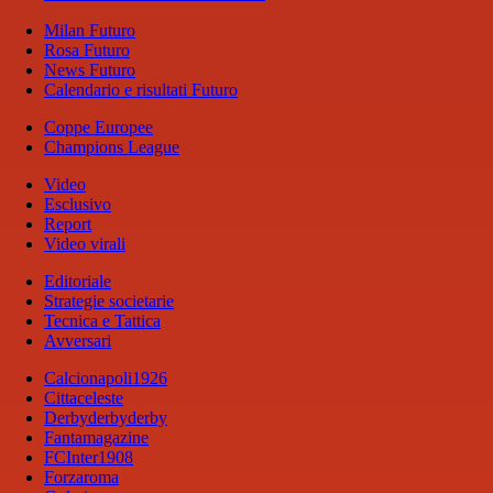
Milan Futuro
Rosa Futuro
News Futuro
Calendario e risultati Futuro
Coppe Europee
Champions League
Video
Esclusivo
Report
Video virali
Editoriale
Strategie societarie
Tecnica e Tattica
Avversari
Calcionapoli1926
Cittaceleste
Derbyderbyderby
Fantamagazine
FCInter1908
Forzaroma