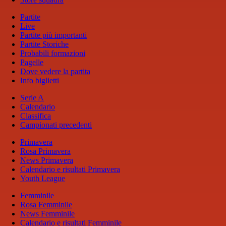
Partite
Live
Partite più importanti
Partite Storiche
Probabili formazioni
Pagelle
Dove vedere la partita
Info biglietti
Serie A
Calendario
Classifica
Campionati precedenti
Primavera
Rosa Primavera
News Primavera
Calendario e risultati Primavera
Youth League
Femminile
Rosa Femminile
News Femminile
Calendario e risultati Femminile