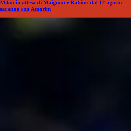
Milan in attesa di Maignan e Rabiot: dal 12 agosto
saranno con Amorim