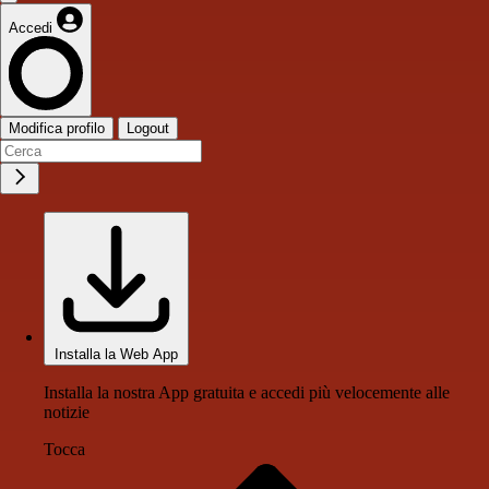
Accedi
Modifica profilo
Logout
Installa la Web App
Installa la nostra App gratuita e accedi più velocemente alle
notizie
Tocca