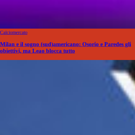
Calciomercato
Milan e il sogno (sud)americano: Osorio e Paredes gli
obiettivi, ma Leao blocca tutto