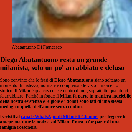
Abatantuono Di Francesco
Diego Abatantuono resta un grande
milanista, solo un po' arrabbiato e deluso
Sono convinto che le frasi di
Diego Abatantuono
siano soltanto un
momento di tristezza, normale e comprensibile visto il momento
storico. Il
Milan
è qualcosa che è dentro di noi, soprattutto quando ci
fa arrabbiare. Perché in fondo
il Milan fa parte in maniera indelebile
della nostra esistenza e le gioie e i dolori sono lati di una stessa
medaglia: quella dell'amore senza confini.
Iscriviti al
canale WhatsApp di Milanisti Channel
per leggere in
anteprima tutte le notizie sul Milan. Entra a far parte di una
famiglia rossonera.