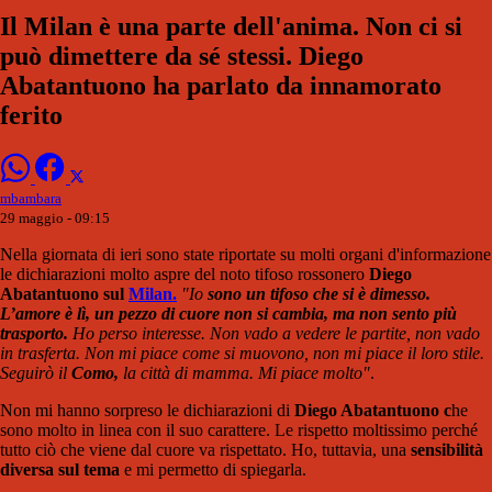
Il Milan è una parte dell'anima. Non ci si
può dimettere da sé stessi. Diego
Abatantuono ha parlato da innamorato
ferito
mbambara
29 maggio - 09:15
Nella giornata di ieri sono state riportate su molti organi d'informazione
le dichiarazioni molto aspre del noto tifoso rossonero
Diego
Abatantuono sul
Milan.
"Io
sono un tifoso che si è dimesso.
L’amore è lì, un pezzo di cuore non si cambia, ma non sento più
trasporto.
Ho perso interesse. Non vado a vedere le partite, non vado
in trasferta. Non mi piace come si muovono, non mi piace il loro stile.
Seguirò il
Como,
la città di mamma. Mi piace molto"
.
Non mi hanno sorpreso le dichiarazioni di
Diego Abatantuono c
he
sono molto in linea con il suo carattere. Le rispetto moltissimo perché
tutto ciò che viene dal cuore va rispettato. Ho, tuttavia, una
sensibilità
diversa sul tema
e mi permetto di spiegarla.