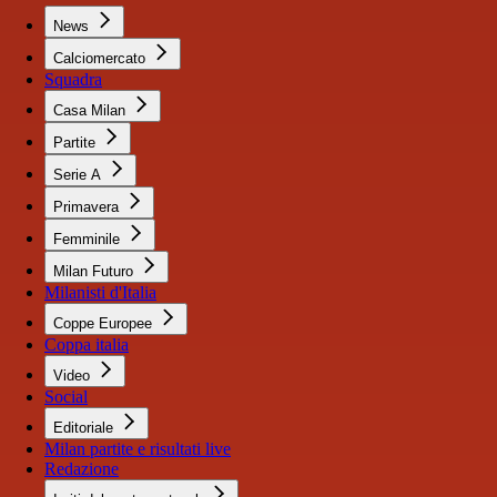
News
Calciomercato
Squadra
Casa Milan
Partite
Serie A
Primavera
Femminile
Milan Futuro
Milanisti d'Italia
Coppe Europee
Coppa italia
Video
Social
Editoriale
Milan partite e risultati live
Redazione