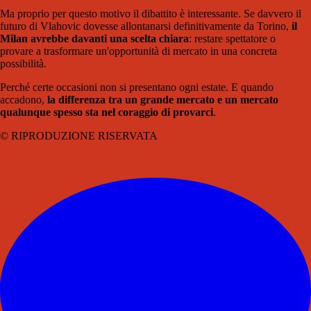
Ma proprio per questo motivo il dibattito è interessante. Se davvero il
futuro di Vlahovic dovesse allontanarsi definitivamente da Torino,
il
Milan avrebbe davanti una scelta chiara
: restare spettatore o
provare a trasformare un'opportunità di mercato in una concreta
possibilità.
Perché certe occasioni non si presentano ogni estate. E quando
accadono,
la differenza tra un grande mercato e un mercato
qualunque spesso sta nel coraggio di provarci
.
© RIPRODUZIONE RISERVATA