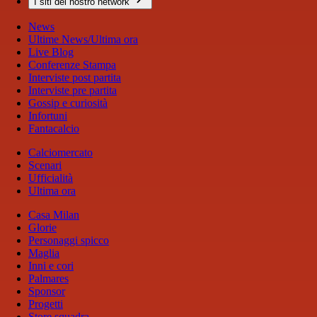
I siti del nostro network
News
Ultime News/Ultima ora
Live Blog
Conferenze Stampa
Interviste post partita
Interviste pre partita
Gossip e curiosità
Infortuni
Fantacalcio
Calciomercato
Scenari
Ufficialità
Ultima ora
Casa Milan
Glorie
Personaggi spicco
Maglia
Inni e cori
Palmares
Sponsor
Progetti
Store squadra