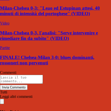
Milan-Chelsea 0-3: "Leao ed Estupinan attesi, 40
minuti di intensità del portoghese" (VIDEO)
Video
Milan-Chelsea 0-3, l'analisi: "Serve intervenire e
rimediare fin da subito" (VIDEO)
Partite
FINALE! Chelsea-Milan 3-0: blues dominanti,
rossoneri non pervenuti
Commenti
Invia Commento
Tutti
Leggi altri commenti