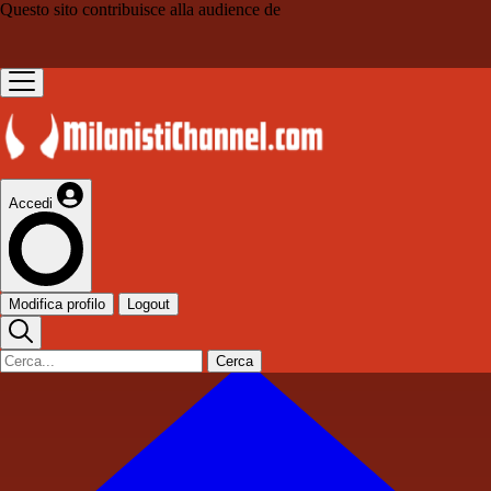
Questo sito contribuisce alla audience de
Accedi
Modifica profilo
Logout
Cerca