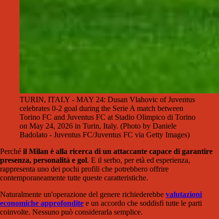
TURIN, ITALY - MAY 24: Dusan Vlahovic of Juventus
celebrates 0-2 goal during the Serie A match between
Torino FC and Juventus FC at Stadio Olimpico di Torino
on May 24, 2026 in Turin, Italy. (Photo by Daniele
Badolato - Juventus FC/Juventus FC via Getty Images)
Perché
il Milan è alla ricerca di un attaccante capace di garantire
presenza, personalità e gol
. E il serbo, per età ed esperienza,
rappresenta uno dei pochi profili che potrebbero offrire
contemporaneamente tutte queste caratteristiche.
Naturalmente un'operazione del genere richiederebbe
valutazioni
economiche approfondite
e un accordo che soddisfi tutte le parti
coinvolte. Nessuno può considerarla semplice.