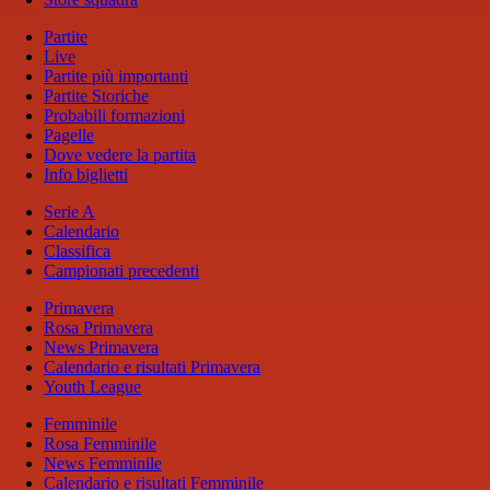
Partite
Live
Partite più importanti
Partite Storiche
Probabili formazioni
Pagelle
Dove vedere la partita
Info biglietti
Serie A
Calendario
Classifica
Campionati precedenti
Primavera
Rosa Primavera
News Primavera
Calendario e risultati Primavera
Youth League
Femminile
Rosa Femminile
News Femminile
Calendario e risultati Femminile