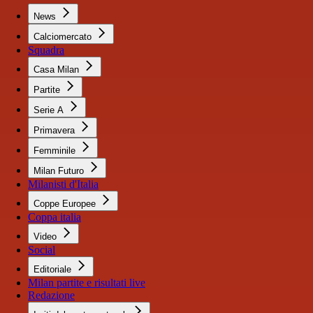
News
Calciomercato
Squadra
Casa Milan
Partite
Serie A
Primavera
Femminile
Milan Futuro
Milanisti d'Italia
Coppe Europee
Coppa italia
Video
Social
Editoriale
Milan partite e risultati live
Redazione