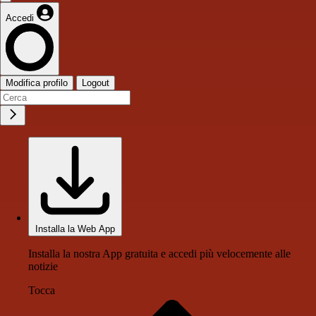
Accedi
Modifica profilo
Logout
Installa la Web App
Installa la nostra App gratuita e accedi più velocemente alle
notizie
Tocca