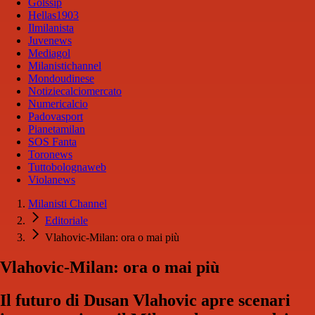
Golssip
Hellas1903
Ilmilanista
Juvenews
Mediagol
Milanistichannel
Mondoudinese
Notiziecalciomercato
Numericalcio
Padovasport
Pianetamilan
SOS Fanta
Toronews
Tuttobolognaweb
Violanews
Milanisti Channel
Editoriale
Vlahovic-Milan: ora o mai più
Vlahovic-Milan: ora o mai più
Il futuro di Dusan Vlahovic apre scenari