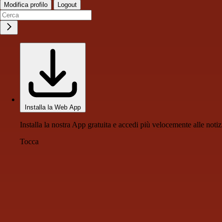
Modifica profilo
Logout
Installa la Web App
Installa la nostra App gratuita e accedi più velocemente alle notiz
Tocca