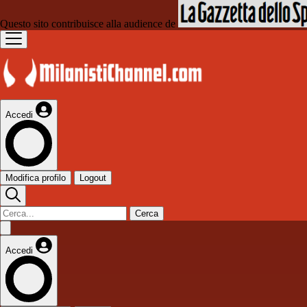
Questo sito contribuisce alla audience de
Accedi
Modifica profilo
Logout
Cerca
Accedi