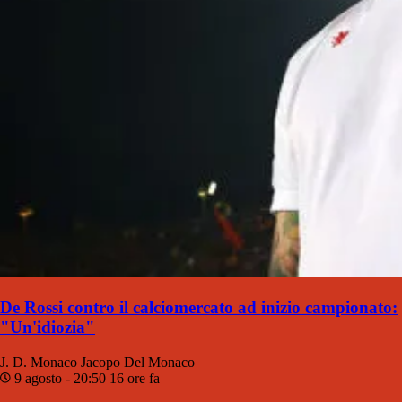
De Rossi contro il calciomercato ad inizio campionato:
"Un'idiozia"
J. D. Monaco
Jacopo Del Monaco
9 agosto - 20:50
16 ore fa