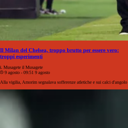
Il Milan del Chelsea, troppo brutto per essere vero:
troppi esperimenti
i. Musagete
il Musagete
9 agosto - 09:51
9 agosto
Alla vigilia, Amorim segnalava sofferenze atletiche e sui calci d'angolo