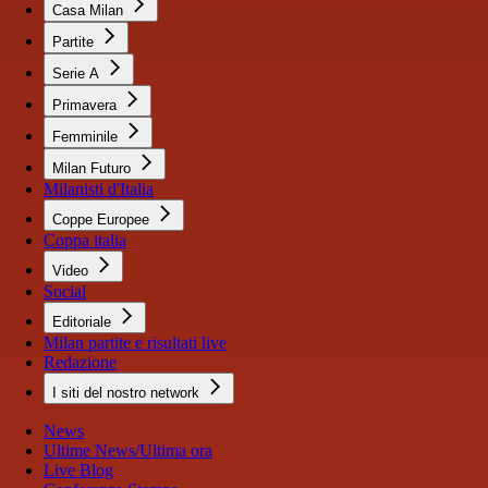
Casa Milan
Partite
Serie A
Primavera
Femminile
Milan Futuro
Milanisti d'Italia
Coppe Europee
Coppa italia
Video
Social
Editoriale
Milan partite e risultati live
Redazione
I siti del nostro network
News
Ultime News/Ultima ora
Live Blog