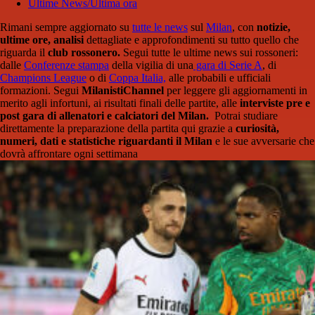
Ultime News/Ultima ora
Rimani sempre aggiornato su
tutte le news
sul
Milan
, con
notizie,
ultime ore, analisi
dettagliate e approfondimenti su tutto quello che
riguarda il
club rossonero.
Segui tutte le ultime news sui rossoneri:
dalle
Conferenze stampa
della vigilia di una
gara di Serie A
, di
Champions League
o di
Coppa Italia,
alle probabili e ufficiali
formazioni. Segui
MilanistiChannel
per leggere gli aggiornamenti in
merito agli infortuni, ai risultati finali delle partite, alle
interviste pre e
post gara di allenatori e calciatori del Milan.
Potrai studiare
direttamente la preparazione della partita qui grazie a
curiosità,
numeri, dati e statistiche riguardanti il Milan
e le sue avversarie che
dovrà affrontare ogni settimana