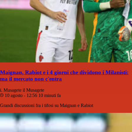
Maignan, Rabiot e i 4 giorni che dividono i Milanisti:
ma il mercato non c'entra
i. Musagete
il Musagete
10 agosto - 12:56
10 minuti fa
Grandi discussioni fra i tifosi su Maignan e Rabiot