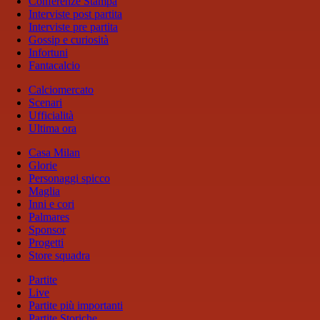
Conferenze Stampa
Interviste post partita
Interviste pre partita
Gossip e curiosità
Infortuni
Fantacalcio
Calciomercato
Scenari
Ufficialità
Ultima ora
Casa Milan
Glorie
Personaggi spicco
Maglia
Inni e cori
Palmares
Sponsor
Progetti
Store squadra
Partite
Live
Partite più importanti
Partite Storiche