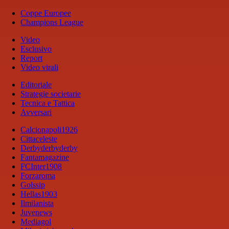
Coppe Europee
Champions League
Video
Esclusivo
Report
Video virali
Editoriale
Strategie societarie
Tecnica e Tattica
Avversari
Calcionapoli1926
Cittaceleste
Derbyderbyderby
Fantamagazine
FCInter1908
Forzaroma
Golssip
Hellas1903
Ilmilanista
Juvenews
Mediagol