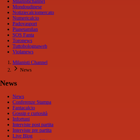
Milanistichannel
Mondoudinese
Notiziecalciomercato
Numericalcio
Padovasport
Pianetamilan
SOS Fanta
Toronews
Tuttobolognaweb
Violanews
Milanisti Channel
News
News
News
Conferenze Stampa
Fantacalcio
Gossip e curiosità
Infortuni
Interviste post partita
Interviste pre partita
Live Blog