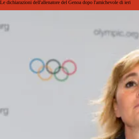
Le dichiarazioni dell'allenatore del Genoa dopo l'amichevole di ieri