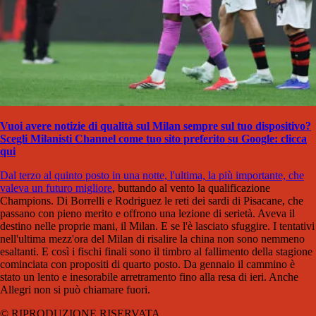
Vuoi avere notizie di qualità sul Milan sempre sul tuo dispositivo?
Scegli Milanisti Channel come tuo sito preferito su Google: clicca
qui
Dal terzo al quinto posto in una notte, l'ultima, la più importante, che
valeva un futuro migliore
, buttando al vento la qualificazione
Champions. Di Borrelli e Rodriguez le reti dei sardi di Pisacane, che
passano con pieno merito e offrono una lezione di serietà. Aveva il
destino nelle proprie mani, il Milan. E se l'è lasciato sfuggire. I tentativi
nell'ultima mezz'ora del Milan di risalire la china non sono nemmeno
esaltanti. E così i fischi finali sono il timbro al fallimento della stagione
cominciata con propositi di quarto posto. Da gennaio il cammino è
stato un lento e inesorabile arretramento fino alla resa di ieri. Anche
Allegri non si può chiamare fuori.
© RIPRODUZIONE RISERVATA