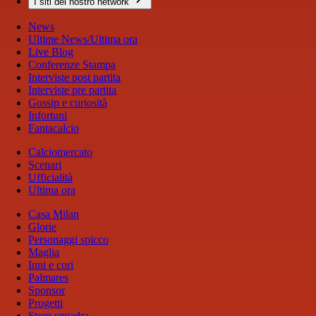
I siti del nostro network
News
Ultime News/Ultima ora
Live Blog
Conferenze Stampa
Interviste post partita
Interviste pre partita
Gossip e curiosità
Infortuni
Fantacalcio
Calciomercato
Scenari
Ufficialità
Ultima ora
Casa Milan
Glorie
Personaggi spicco
Maglia
Inni e cori
Palmares
Sponsor
Progetti
Store squadra