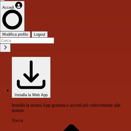
Accedi
Modifica profilo
Logout
Installa la Web App
Installa la nostra App gratuita e accedi più velocemente alle
notizie
Tocca