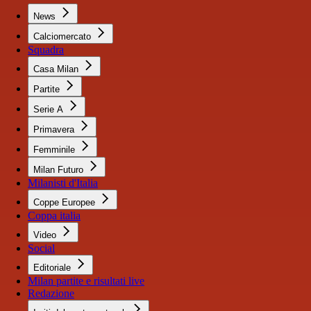
News
Calciomercato
Squadra
Casa Milan
Partite
Serie A
Primavera
Femminile
Milan Futuro
Milanisti d'Italia
Coppe Europee
Coppa italia
Video
Social
Editoriale
Milan partite e risultati live
Redazione