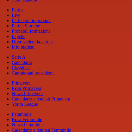
Partite
Live
Partite più importanti
Partite Storiche
Probabili formazioni
Pagelle
Dove vedere la partita
Info biglietti
Serie A
Calendario
Classifica
Campionati precedenti
Primavera
Rosa Primavera
News Primavera
Calendario e risultati Primavera
Youth League
Femminile
Rosa Femminile
News Femminile
Calendario e risultati Femminile