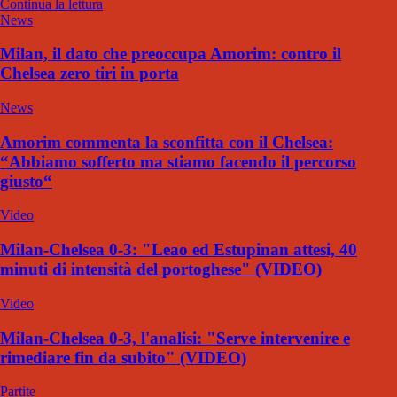
Continua la lettura
News
Milan, il dato che preoccupa Amorim: contro il
Chelsea zero tiri in porta
News
Amorim commenta la sconfitta con il Chelsea:
“Abbiamo sofferto ma stiamo facendo il percorso
giusto“
Video
Milan-Chelsea 0-3: "Leao ed Estupinan attesi, 40
minuti di intensità del portoghese" (VIDEO)
Video
Milan-Chelsea 0-3, l'analisi: "Serve intervenire e
rimediare fin da subito" (VIDEO)
Partite