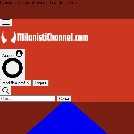
Questo sito contribuisce alla audience de
Accedi
Modifica profilo
Logout
Cerca