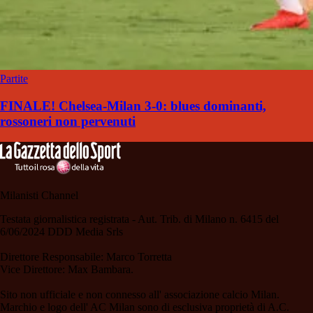
Partite
FINALE! Chelsea-Milan 3-0: blues dominanti,
rossoneri non pervenuti
Milanisti Channel
Testata giornalistica registrata - Aut. Trib. di Milano n. 6415 del
6/06/2024 DDD Media Srls
Direttore Responsabile: Marco Torretta
Vice Direttore: Max Bambara.
Sito non ufficiale e non connesso all' associazione calcio Milan.
Marchio e logo dell' AC Milan sono di esclusiva proprietà di A.C.