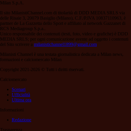
Milan S.p.A.
Il sito MilanistiChannel.com di titolarità di DDD MEDIA SRLS via
delle Risaie 3, 20079 Basiglio (Milano), C.F./P.IVA 10837110963, è
partner de La Gazzetta dello Sport e affiliato al network Gazzanet di
RCS Mediagroup S.p.a..
Unico responsabile dei contenuti (testi, foto, video e grafiche) è DDD
MEDIA SRLS; per ogni comunicazione avente ad oggetto i contenuti
del Sito scrivere a
milanistichannel1899@gmail.com
Milanisti Channel è una testata giornalistica dedicata a Milan news,
formazioni e calciomercato Milan
Copyright 2021-2026 © Tutti i diritti riservati.
Calciomercato
Scenari
Ufficialità
Ultima ora
Informazioni
Redazione
Trasparenza