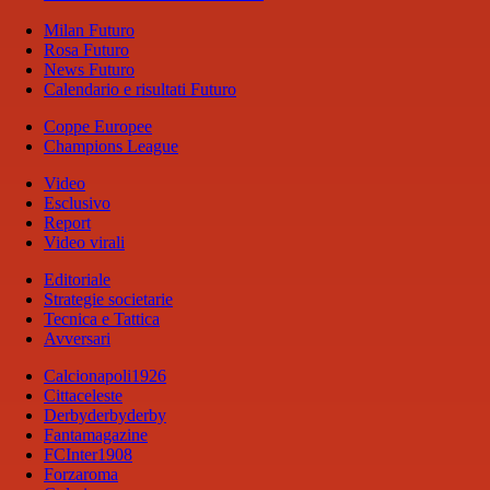
Milan Futuro
Rosa Futuro
News Futuro
Calendario e risultati Futuro
Coppe Europee
Champions League
Video
Esclusivo
Report
Video virali
Editoriale
Strategie societarie
Tecnica e Tattica
Avversari
Calcionapoli1926
Cittaceleste
Derbyderbyderby
Fantamagazine
FCInter1908
Forzaroma