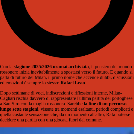
Con la
stagione 2025/2026 oramai archiviata
, il pensiero del mondo
rossonero inizia inevitabilmente a spostarsi verso il futuro. E quando si
parla di futuro del
Milan
, il primo nome che accende dubbi, discussioni
ed emozioni è sempre lo stesso:
Rafael Leao
.
Dopo settimane di voci, indiscrezioni e riflessioni interne, Milan-
Cagliari rischia davvero di rappresentare l'ultima partita del portoghese
a San Siro con la maglia rossonera. Sarebbe
la fine di un percorso
lungo sette stagioni
, vissute tra momenti esaltanti, periodi complicati e
quella costante sensazione che, da un momento all'altro, Rafa potesse
decidere una partita con una giocata fuori dal comune.