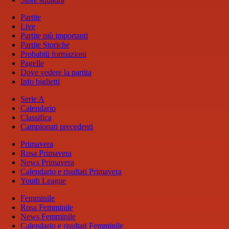
Partite
Live
Partite più importanti
Partite Storiche
Probabili formazioni
Pagelle
Dove vedere la partita
Info biglietti
Serie A
Calendario
Classifica
Campionati precedenti
Primavera
Rosa Primavera
News Primavera
Calendario e risultati Primavera
Youth League
Femminile
Rosa Femminile
News Femminile
Calendario e risultati Femminile