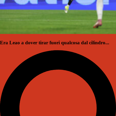
Era Leao a dover tirar fuori qualcosa dal cilindro...