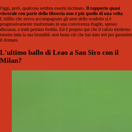
Oggi, però, qualcosa sembra essersi incrinato.
Il rapporto quasi
viscerale con parte della tifoseria non è più quello di una volta
.
L'idillio che aveva accompagnato gli anni dello scudetto si è
progressivamente trasformato in una convivenza fragile, spesso
discussa, a tratti persino fredda. Ed è proprio qui che il calcio moderno
mostra tutta la sua brutalità: non basta ciò che hai dato ieri per garantirti
il domani.
L'ultimo ballo di Leao a San Siro con il
Milan?