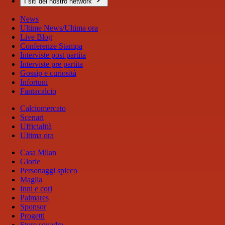
I siti del nostro network
News
Ultime News/Ultima ora
Live Blog
Conferenze Stampa
Interviste post partita
Interviste pre partita
Gossip e curiosità
Infortuni
Fantacalcio
Calciomercato
Scenari
Ufficialità
Ultima ora
Casa Milan
Glorie
Personaggi spicco
Maglia
Inni e cori
Palmares
Sponsor
Progetti
Store squadra