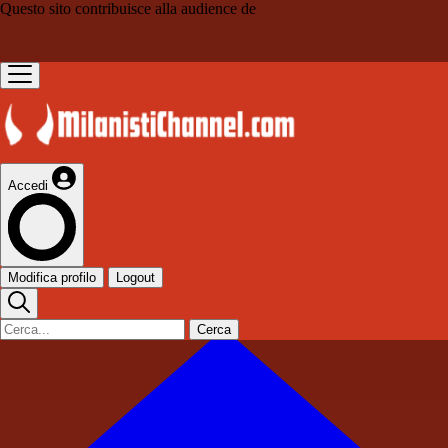
Questo sito contribuisce alla audience de
Accedi
Modifica profilo
Logout
Cerca