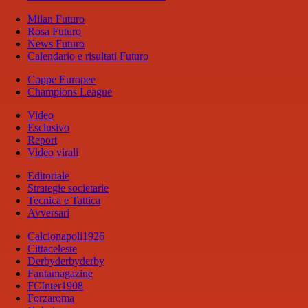
Milan Futuro
Rosa Futuro
News Futuro
Calendario e risultati Futuro
Coppe Europee
Champions League
Video
Esclusivo
Report
Video virali
Editoriale
Strategie societarie
Tecnica e Tattica
Avversari
Calcionapoli1926
Cittaceleste
Derbyderbyderby
Fantamagazine
FCInter1908
Forzaroma