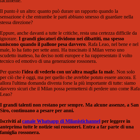
facilmente.
Il punto è un altro: quanto può durare un rapporto quando la
sensazione è che entrambe le parti abbiano smesso di guardare nella
stessa direzione?
Eppure, anche davanti a tutte le critiche, resta una certezza difficile da
ignorare.
I grandi giocatori dividono nei dibattiti, ma spesso
uniscono quando il pallone pesa davvero
. Rafa Leao, nel bene e nel
male, lo ha fatto per sette anni. Ha trascinato il Milan verso uno
scudetto inatteso, ha deciso notti europee e ha rappresentato il volto
tecnico ed emotivo di una generazione rossonera.
Per questo
l'idea di vederlo con un'altra maglia fa mal
e. Non solo
per ciò che è oggi, ma per quello che avrebbe potuto essere ancora. E
allora l'ultima domanda diventa forse la più importante di tutte: siamo
davvero sicuri che il Milan possa permettersi di perdere uno come Rafa
Leao?
I grandi talenti non restano per sempre. Ma alcune assenze, a San
Siro, continuano a pesare per anni.
Iscriviti al
canale Whatsapp di Milanistichannel
per leggere in
anteprima tutte le notizie sui rossoneri. Entra a far parte di una
famiglia rossonera.