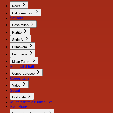
News
Calciomercato
Squadra
Casa Milan
Partite
Serie A
Primavera
Femminile
Milan Futuro
Milanisti d'Italia
Coppe Europee
Coppa italia
Video
Social
Editoriale
Milan partite e risultati live
Redazione