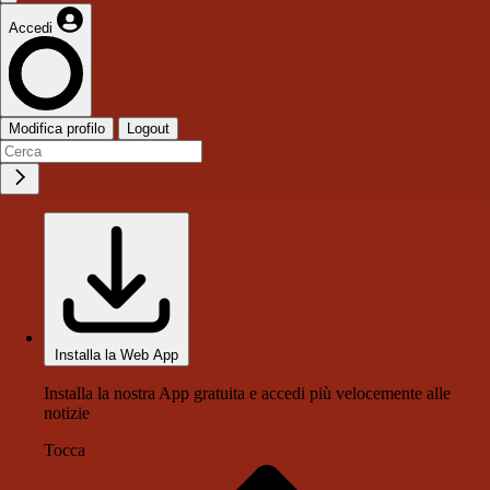
Accedi
Modifica profilo
Logout
Installa la Web App
Installa la nostra App gratuita e accedi più velocemente alle
notizie
Tocca