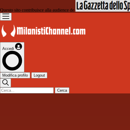
Questo sito contribuisce alla audience de
Accedi
Modifica profilo
Logout
Cerca