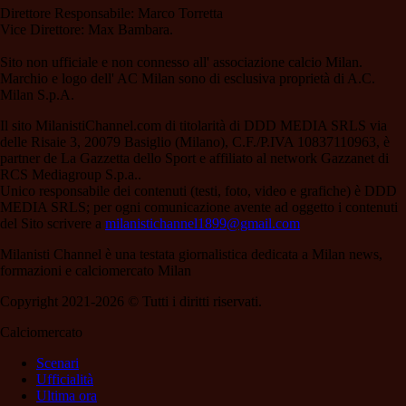
Direttore Responsabile: Marco Torretta
Vice Direttore: Max Bambara.
Sito non ufficiale e non connesso all' associazione calcio Milan.
Marchio e logo dell' AC Milan sono di esclusiva proprietà di A.C.
Milan S.p.A.
Il sito MilanistiChannel.com di titolarità di DDD MEDIA SRLS via
delle Risaie 3, 20079 Basiglio (Milano), C.F./P.IVA 10837110963, è
partner de La Gazzetta dello Sport e affiliato al network Gazzanet di
RCS Mediagroup S.p.a..
Unico responsabile dei contenuti (testi, foto, video e grafiche) è DDD
MEDIA SRLS; per ogni comunicazione avente ad oggetto i contenuti
del Sito scrivere a
milanistichannel1899@gmail.com
Milanisti Channel è una testata giornalistica dedicata a Milan news,
formazioni e calciomercato Milan
Copyright 2021-2026 © Tutti i diritti riservati.
Calciomercato
Scenari
Ufficialità
Ultima ora