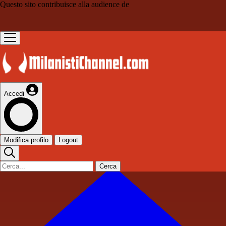
Questo sito contribuisce alla audience de
Accedi
Modifica profilo
Logout
Cerca