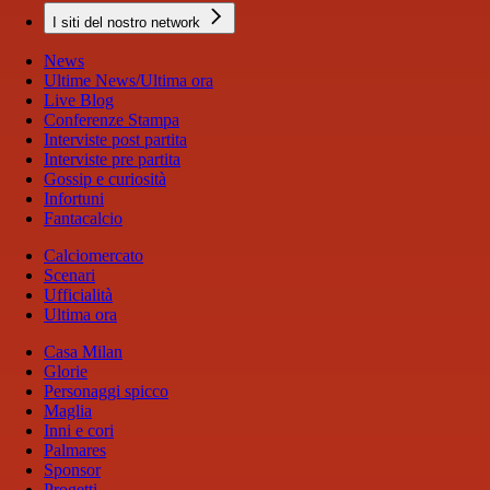
I siti del nostro network
News
Ultime News/Ultima ora
Live Blog
Conferenze Stampa
Interviste post partita
Interviste pre partita
Gossip e curiosità
Infortuni
Fantacalcio
Calciomercato
Scenari
Ufficialità
Ultima ora
Casa Milan
Glorie
Personaggi spicco
Maglia
Inni e cori
Palmares
Sponsor
Progetti