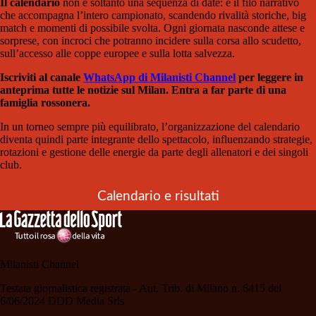
Il calendario
non è soltanto una sequenza di date: è il filo narrativo
che accompagna l’intero campionato, scandendo rivalità storiche, big
match e momenti di possibile svolta. Ogni giornata nasconde attese e
sorprese, con incroci che potranno incidere sulla corsa allo scudetto,
sull’accesso alle coppe europee e sulla lotta salvezza.
Iscriviti al canale
WhatsApp di Milanisti Channel
per leggere in
anteprima tutte le notizie sul Milan. Entra a far parte di una
famiglia rossonera.
In un torneo sempre più equilibrato, l’organizzazione del calendario
diventa quindi parte integrante dello spettacolo, influenzando strategie,
rotazioni e gestione delle energie da parte degli allenatori e dei singoli
club.
Calendario e risultati
Milanisti Channel
Testata giornalistica registrata - Aut. Trib. di Milano n. 6415 del
6/06/2024 DDD Media Srls