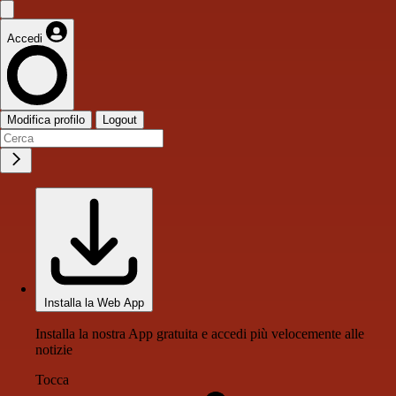
Accedi
Modifica profilo
Logout
Installa la Web App
Installa la nostra App gratuita e accedi più velocemente alle
notizie
Tocca