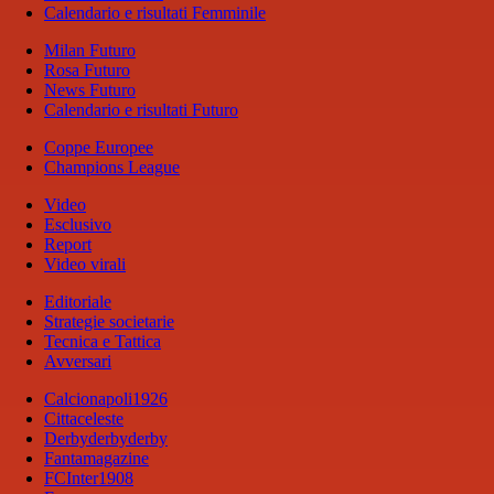
Calendario e risultati Femminile
Milan Futuro
Rosa Futuro
News Futuro
Calendario e risultati Futuro
Coppe Europee
Champions League
Video
Esclusivo
Report
Video virali
Editoriale
Strategie societarie
Tecnica e Tattica
Avversari
Calcionapoli1926
Cittaceleste
Derbyderbyderby
Fantamagazine
FCInter1908