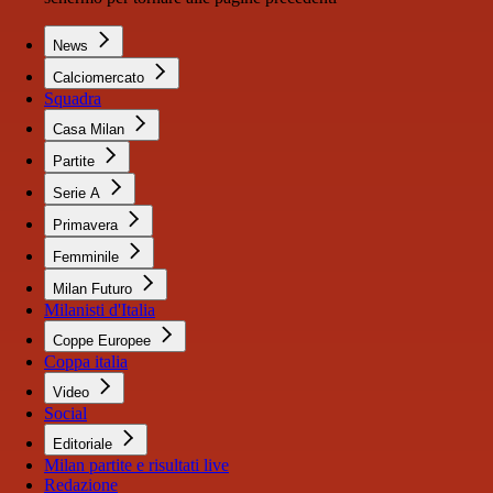
News
Calciomercato
Squadra
Casa Milan
Partite
Serie A
Primavera
Femminile
Milan Futuro
Milanisti d'Italia
Coppe Europee
Coppa italia
Video
Social
Editoriale
Milan partite e risultati live
Redazione