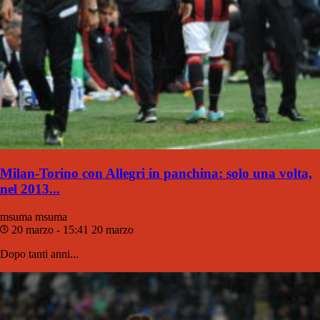
Milan-Torino con Allegri in panchina: solo una volta,
nel 2013...
msuma
msuma
20 marzo - 15:41
20 marzo
Dopo tanti anni...