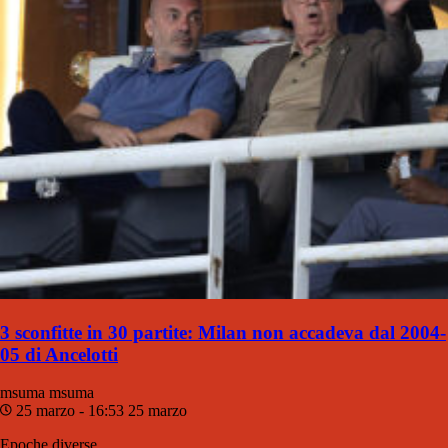
3 sconfitte in 30 partite: Milan non accadeva dal 2004-
05 di Ancelotti
msuma
msuma
25 marzo - 16:53
25 marzo
Epoche diverse...