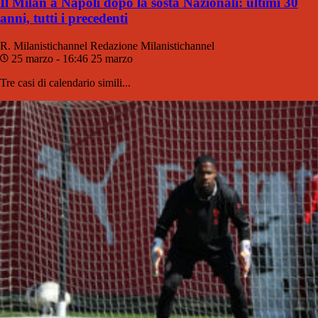
Il Milan a Napoli dopo la sosta Nazionali: ultimi 30
anni, tutti i precedenti
R. Milanistichannel
Redazione Milanistichannel
25 marzo - 16:46
25 marzo
Tre casi di calendario simili...