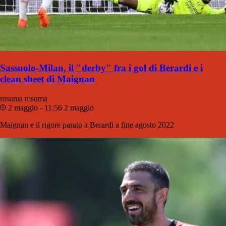
Sassuolo-Milan, il "derby" fra i gol di Berardi e i
clean sheet di Maignan
msuma
msuma
2 maggio - 11:56
2 maggio
Maignan e il rigore parato a Berardi a fine agosto 2022