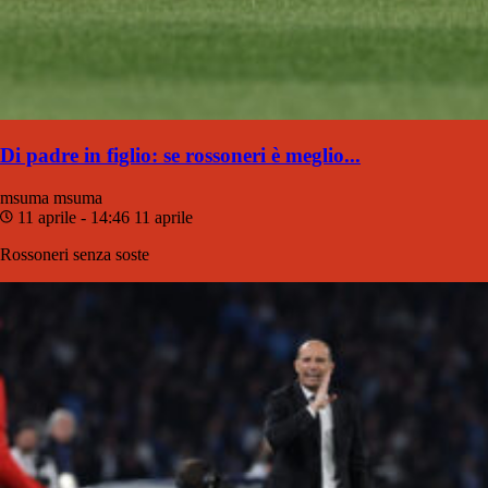
Di padre in figlio: se rossoneri è meglio...
msuma
msuma
11 aprile - 14:46
11 aprile
Rossoneri senza soste