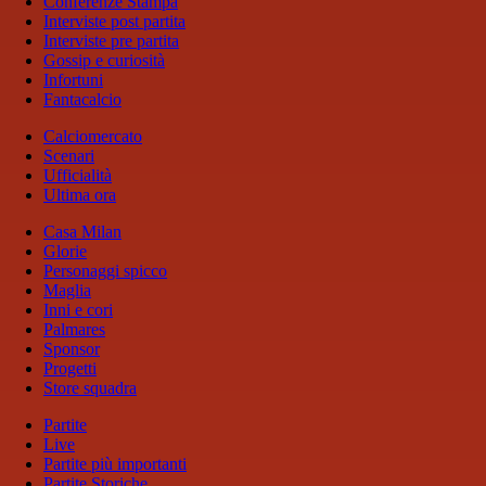
Conferenze Stampa
Interviste post partita
Interviste pre partita
Gossip e curiosità
Infortuni
Fantacalcio
Calciomercato
Scenari
Ufficialità
Ultima ora
Casa Milan
Glorie
Personaggi spicco
Maglia
Inni e cori
Palmares
Sponsor
Progetti
Store squadra
Partite
Live
Partite più importanti
Partite Storiche