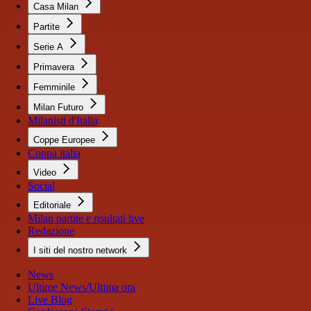
Casa Milan
Partite
Serie A
Primavera
Femminile
Milan Futuro
Milanisti d'Italia
Coppe Europee
Coppa italia
Video
Social
Editoriale
Milan partite e risultati live
Redazione
I siti del nostro network
News
Ultime News/Ultima ora
Live Blog