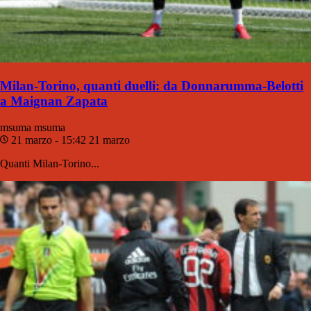
Milan-Torino, quanti duelli: da Donnarumma-Belotti
a Maignan Zapata
msuma
msuma
21 marzo - 15:42
21 marzo
Quanti Milan-Torino...