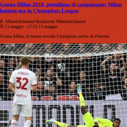
Genoa-Milan 2010, penultima di campionato: Milan
battuto ma in Champions League
R. Milanistichannel
Redazione Milanistichannel
13 maggio - 17:55
13 maggio
Genoa-Milan, la buona novella Champions arriva da Palermo