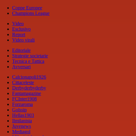
Coppe Europee
Champions League
Video
Esclusivo
Report
Video virali
Editoriale
Strategie societarie
Tecnica e Tattica
Avversari
Calcionapoli1926
Cittaceleste
Derbyderbyderby
Fantamagazine
FCInter1908
Forzaroma
Golssip
Hellas1903
Ilmilanista
Juvenews
Mediagol