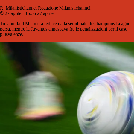
R. Milanistichannel
Redazione Milanistichannel
27 aprile - 15:36
27 aprile
Tre anni fa il Milan era reduce dalla semifinale di Champions League
persa, mentre la Juventus annaspava fra le penalizzazioni per il caso
plusvalenze.