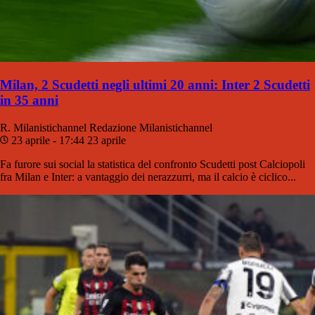
Milan, 2 Scudetti negli ultimi 20 anni: Inter 2 Scudetti
in 35 anni
R. Milanistichannel
Redazione Milanistichannel
23 aprile - 17:44
23 aprile
Fa furore sui social la statistica del confronto Scudetti post Calciopoli
fra Milan e Inter: a vantaggio dei nerazzurri, ma il calcio è ciclico...