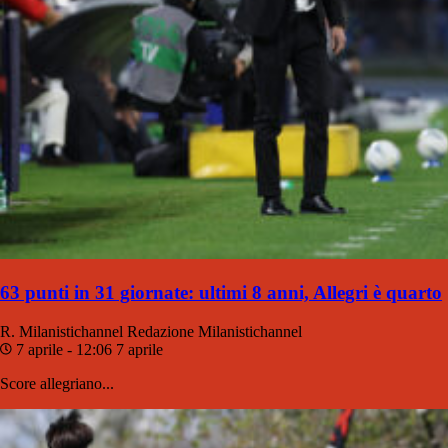
63 punti in 31 giornate: ultimi 8 anni, Allegri è quarto
R. Milanistichannel
Redazione Milanistichannel
7 aprile - 12:06
7 aprile
Score allegriano...