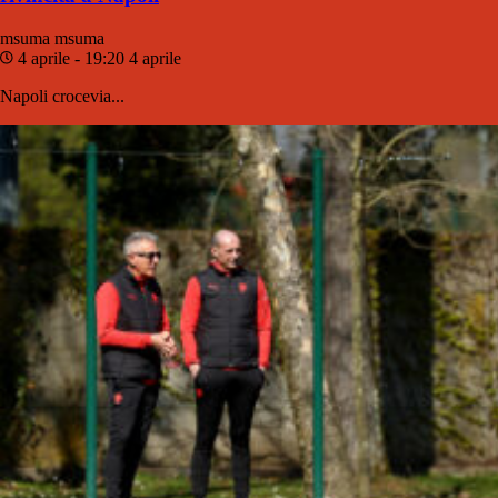
msuma
msuma
4 aprile - 19:20
4 aprile
Napoli crocevia...