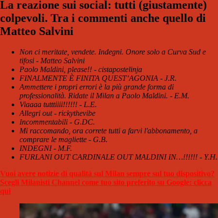
La reazione sui social: tutti (giustamente)
colpevoli. Tra i commenti anche quello di
Matteo Salvini
Non ci meritate, vendete. Indegni. Onore solo a Curva Sud e
tifosi - Matteo Salvini
Paolo Maldini, please!! - cistapostelinja
FINALMENTE È FINITA QUEST’AGONIA - J.R.
Ammettere i propri errori è la più grande forma di
professionalità. Ridate il Milan a Paolo Maldini. - E.M.
Viaaaa tutttiiii!!!!!! - L.E.
Allegri out - rickythevibe
Incommentabili - G.DC.
Mi raccomando, ora correte tutti a farvi l'abbonamento, a
comprare le magliette - G.B.
INDEGNI - M.F.
FURLANI OUT CARDINALE OUT MALDINI IN…!!!!!! - Y.H.
Vuoi avere notizie di qualità sul Milan sempre sul tuo dispositivo?
Scegli Milanisti Channel come tuo sito preferito su Google: clicca
qui