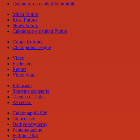
Calendario e risultati Femminile
Milan Futuro
Rosa Futuro
News Futuro
Calendario e risultati Futuro
Coppe Europee
Champions League
Video
Esclusivo
Report
Video virali
Editoriale
Strategie societarie
Tecnica e Tattica
Avversari
Calcionapoli1926
Cittaceleste
Derbyderbyderby
Fantamagazine
FCInter1908