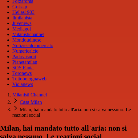
Forzaroma
Golssip
Hellas1903
Ilmilanista
Juvenews
Mediagol
Milanistichannel
Mondoudinese
Notiziecalciomercato
Numericalcio
Padovasport
Pianetamilan
SOS Fanta
Toronews
Tuttobolognaweb
Violanews
Milanisti Channel
Casa Milan
Milan, hai mandato tutto all'aria: non si salva nessuno. Le
reazioni social
Milan, hai mandato tutto all'aria: non si
salva nessuno. Le reazioni social