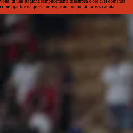
volta, di una stagione semplicemente disastrosa e ora ci si domanda
come ripartire da questa nuova, e ancora più dolorosa, caduta.