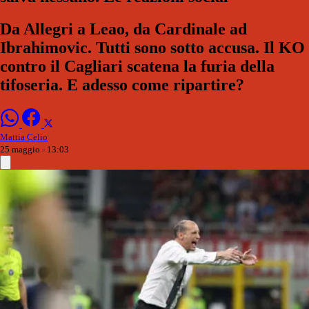
Da Allegri a Leao, da Cardinale ad
Ibrahimovic. Tutti sono sotto accusa. Il KO
contro il Cagliari scatena la furia della
tifoseria. E adesso come ripartire?
Mattia Celio
25 maggio - 13:03