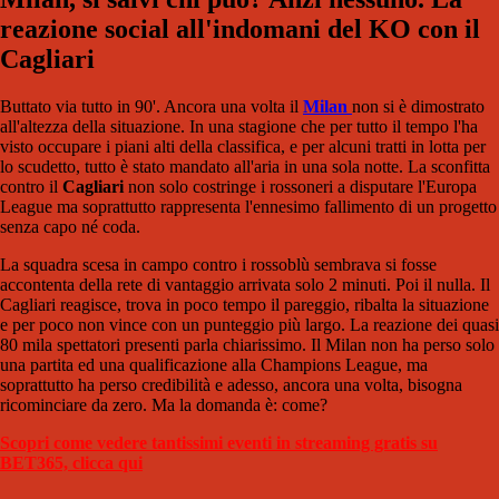
reazione social all'indomani del KO con il
Cagliari
Buttato via tutto in 90'. Ancora una volta il
Milan
non si è dimostrato
all'altezza della situazione. In una stagione che per tutto il tempo l'ha
visto occupare i piani alti della classifica, e per alcuni tratti in lotta per
lo scudetto, tutto è stato mandato all'aria in una sola notte. La sconfitta
contro il
Cagliari
non solo costringe i rossoneri a disputare l'Europa
League ma soprattutto rappresenta l'ennesimo fallimento di un progetto
senza capo né coda.
La squadra scesa in campo contro i rossoblù sembrava si fosse
accontenta della rete di vantaggio arrivata solo 2 minuti. Poi il nulla. Il
Cagliari reagisce, trova in poco tempo il pareggio, ribalta la situazione
e per poco non vince con un punteggio più largo. La reazione dei quasi
80 mila spettatori presenti parla chiarissimo. Il Milan non ha perso solo
una partita ed una qualificazione alla Champions League, ma
soprattutto ha perso credibilità e adesso, ancora una volta, bisogna
ricominciare da zero. Ma la domanda è: come?
Scopri come vedere tantissimi eventi in streaming gratis su
BET365, clicca qui