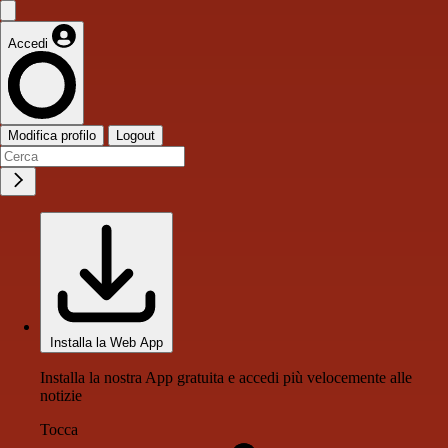
Accedi
Modifica profilo
Logout
Installa la Web App
Installa la nostra App gratuita e accedi più velocemente alle
notizie
Tocca