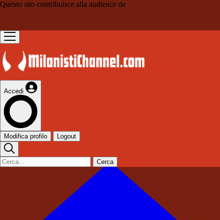
Questo sito contribuisce alla audience de
Accedi
Modifica profilo
Logout
Cerca