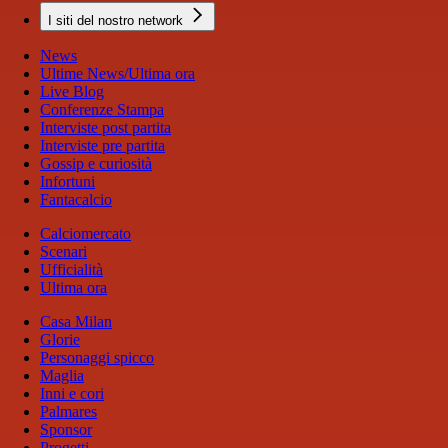
I siti del nostro network
News
Ultime News/Ultima ora
Live Blog
Conferenze Stampa
Interviste post partita
Interviste pre partita
Gossip e curiosità
Infortuni
Fantacalcio
Calciomercato
Scenari
Ufficialità
Ultima ora
Casa Milan
Glorie
Personaggi spicco
Maglia
Inni e cori
Palmares
Sponsor
Progetti