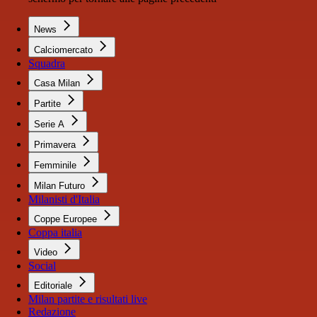
News
Calciomercato
Squadra
Casa Milan
Partite
Serie A
Primavera
Femminile
Milan Futuro
Milanisti d'Italia
Coppe Europee
Coppa italia
Video
Social
Editoriale
Milan partite e risultati live
Redazione