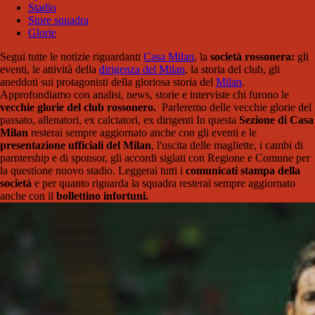
Stadio
Store squadra
Glorie
Segui tutte le notizie riguardanti
Casa Milan
, la
società rossonera:
gli
eventi, le attività della
dirigenza del Milan
, la storia del club, gli
aneddoti sui protagonisti della gloriosa storia del
Milan
.
Approfondiamo con analisi, news, storie e interviste chi furono le
vecchie glorie del club rossonero.
Parleremo delle vecchie glorie del
passato, allenatori, ex calciatori, ex dirigenti In questa
Sezione di Casa
Milan
resterai sempre aggiornato anche con gli eventi e le
presentazione ufficiali del Milan
, l'uscita delle magliette, i cambi di
parntership e di sponsor, gli accordi siglati con Regione e Comune per
la questione nuovo stadio. Leggerai tutti i
comunicati stampa della
società
e per quanto riguarda la squadra resterai sempre aggiornato
anche con il
bollettino infortuni.