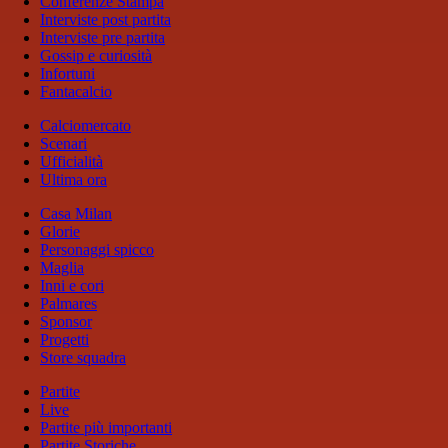
Conferenze Stampa
Interviste post partita
Interviste pre partita
Gossip e curiosità
Infortuni
Fantacalcio
Calciomercato
Scenari
Ufficialità
Ultima ora
Casa Milan
Glorie
Personaggi spicco
Maglia
Inni e cori
Palmares
Sponsor
Progetti
Store squadra
Partite
Live
Partite più importanti
Partite Storiche