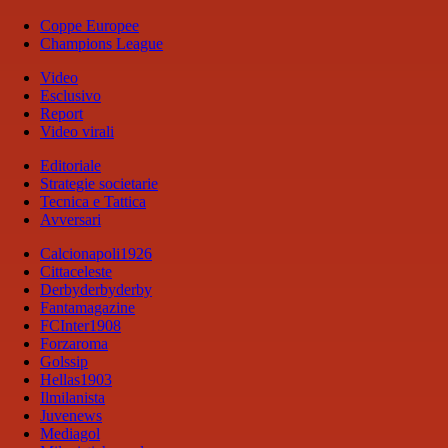
Coppe Europee
Champions League
Video
Esclusivo
Report
Video virali
Editoriale
Strategie societarie
Tecnica e Tattica
Avversari
Calcionapoli1926
Cittaceleste
Derbyderbyderby
Fantamagazine
FCInter1908
Forzaroma
Golssip
Hellas1903
Ilmilanista
Juvenews
Mediagol