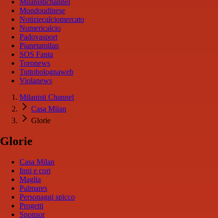
Milanistichannel
Mondoudinese
Notiziecalciomercato
Numericalcio
Padovasport
Pianetamilan
SOS Fanta
Toronews
Tuttobolognaweb
Violanews
Milanisti Channel
Casa Milan
Glorie
Glorie
Casa Milan
Inni e cori
Maglia
Palmares
Personaggi spicco
Progetti
Sponsor