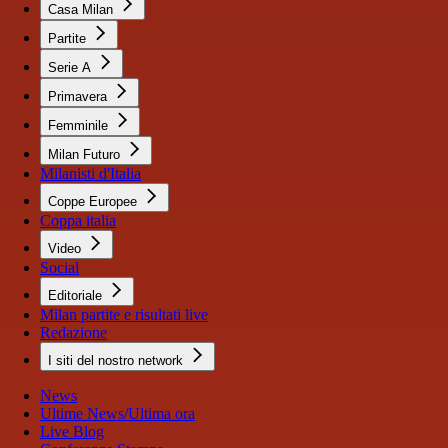
Casa Milan
Partite
Serie A
Primavera
Femminile
Milan Futuro
Milanisti d'Italia
Coppe Europee
Coppa italia
Video
Social
Editoriale
Milan partite e risultati live
Redazione
I siti del nostro network
News
Ultime News/Ultima ora
Live Blog