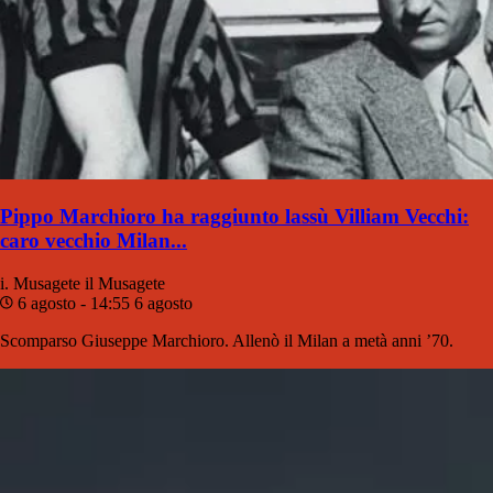
Pippo Marchioro ha raggiunto lassù Villiam Vecchi:
caro vecchio Milan...
i. Musagete
il Musagete
6 agosto - 14:55
6 agosto
Scomparso Giuseppe Marchioro. Allenò il Milan a metà anni ’70.