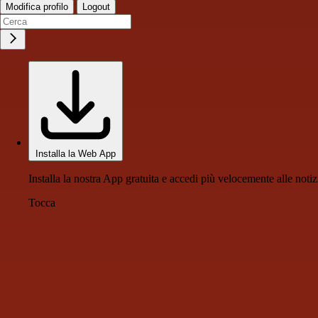
Modifica profilo
Logout
Installa la Web App
Installa la nostra App gratuita e accedi più velocemente alle notiz
Tocca