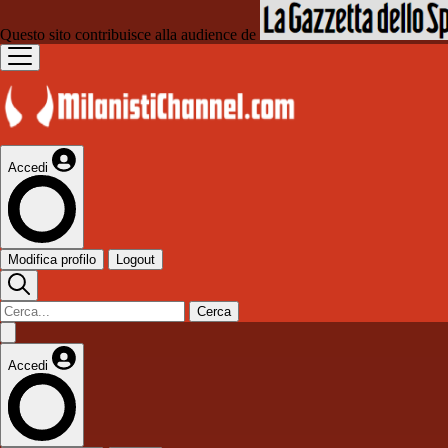
Questo sito contribuisce alla audience de
Accedi
Modifica profilo
Logout
Cerca
Accedi