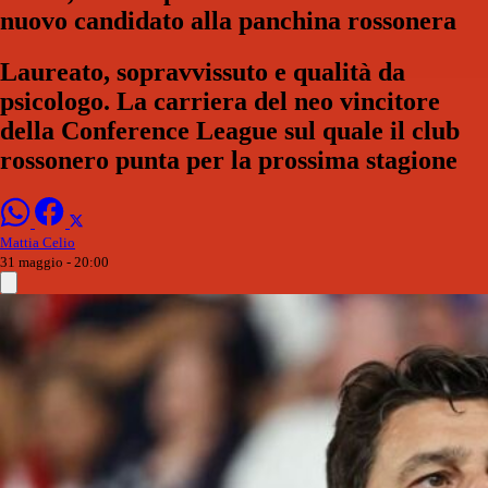
nuovo candidato alla panchina rossonera
Laureato, sopravvissuto e qualità da
psicologo. La carriera del neo vincitore
della Conference League sul quale il club
rossonero punta per la prossima stagione
Mattia Celio
31 maggio - 20:00