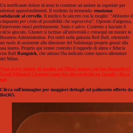
Un terrificante dolore di testa lo costrinse ad andare in ospedale per
ulteriori approfondimenti. Il verdetto fu tremendo:
ematoma
subdurale al cervello
. Il medico fu sincero con la moglie: "
Abbiamo il
cinquanta per cento di possibilità che sopravviva
". Operato d'urgenza,
l'intervento riuscì perfettamente. Sano e salvo. Costretto a lasciare il
calcio giocato, Glasner si iscrisse all'università e conseguì un master in
Business Administration. Poi entrò nella galassia Red Bull, ottenendo
un ruolo di assistente alla direzione del Salisburgo proprio grazie alla
sua laurea. Proprio qui venne costruito il rapporto di stima e fiducia
con Ralf
Rangnick
, che adesso l'ha indicato come nuovo allenatore
del Milan.
Vuoi avere notizie di qualità sul Milan sempre sul tuo dispositivo?
Scegli Milanisti Channel come tuo sito preferito su Google: clicca
qui
Clicca sull'immagine per maggiori dettagli sul palinsesto offerto da
Bet365.