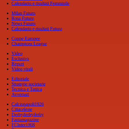
Calendario e risultati Femminile
Milan Futuro
Rosa Futuro
News Futuro
Calendario e risultati Futuro
Coppe Europee
Champions League
Video
Esclusivo
Report
Video virali
Editoriale
Strategie societarie
Tecnica e Tattica
Avversari
Calcionapoli1926
Cittaceleste
Derbyderbyderby
Fantamagazine
FCInter1908