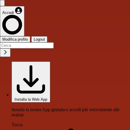
Accedi
Modifica profilo
Logout
Installa la Web App
Installa la nostra App gratuita e accedi più velocemente alle
notizie
Tocca