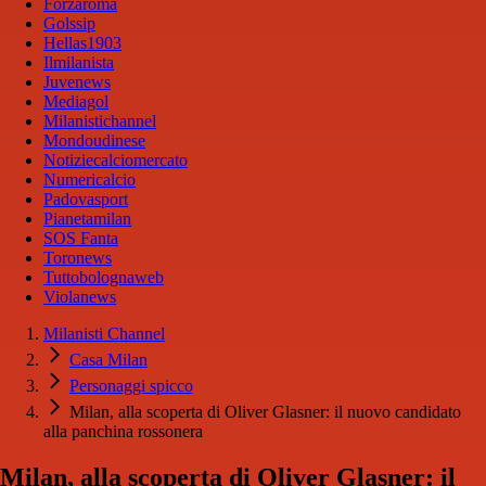
Forzaroma
Golssip
Hellas1903
Ilmilanista
Juvenews
Mediagol
Milanistichannel
Mondoudinese
Notiziecalciomercato
Numericalcio
Padovasport
Pianetamilan
SOS Fanta
Toronews
Tuttobolognaweb
Violanews
Milanisti Channel
Casa Milan
Personaggi spicco
Milan, alla scoperta di Oliver Glasner: il nuovo candidato
alla panchina rossonera
Milan, alla scoperta di Oliver Glasner: il