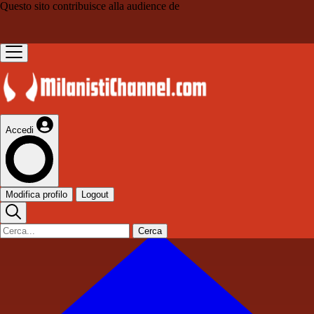
Questo sito contribuisce alla audience de
Accedi
Modifica profilo
Logout
Cerca