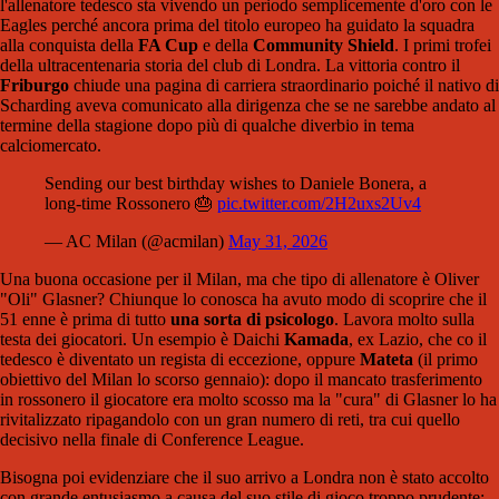
l'allenatore tedesco sta vivendo un periodo semplicemente d'oro con le
Eagles perché ancora prima del titolo europeo ha guidato la squadra
alla conquista della
FA Cup
e della
Community Shield
. I primi trofei
della ultracentenaria storia del club di Londra. La vittoria contro il
Friburgo
chiude una pagina di carriera straordinario poiché il nativo di
Scharding aveva comunicato alla dirigenza che se ne sarebbe andato al
termine della stagione dopo più di qualche diverbio in tema
calciomercato.
Sending our best birthday wishes to Daniele Bonera, a
long-time Rossonero 🎂
pic.twitter.com/2H2uxs2Uv4
— AC Milan (@acmilan)
May 31, 2026
Una buona occasione per il Milan, ma che tipo di allenatore è Oliver
"Oli" Glasner? Chiunque lo conosca ha avuto modo di scoprire che il
51 enne è prima di tutto
una sorta di psicologo
. Lavora molto sulla
testa dei giocatori. Un esempio è Daichi
Kamada
, ex Lazio, che co il
tedesco è diventato un regista di eccezione, oppure
Mateta
(il primo
obiettivo del Milan lo scorso gennaio): dopo il mancato trasferimento
in rossonero il giocatore era molto scosso ma la "cura" di Glasner lo ha
rivitalizzato ripagandolo con un gran numero di reti, tra cui quello
decisivo nella finale di Conference League.
Bisogna poi evidenziare che il suo arrivo a Londra non è stato accolto
con grande entusiasmo a causa del suo stile di gioco troppo prudente: