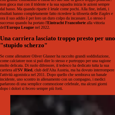
non gioca mai con il tridente e la sua squadra inizia le azioni sempre
dal basso. Ma quando riparte è letale come pochi. Alla fine, infatti, i
risultati hanno completamente fatto ricredere la tifoseria delle
Eagles
e
ora il suo addio è per loro un duro colpo da incassare. Lo stesso è
successo quando ha portato l'
Eintracht Francoforte
alla vittoria
dell'
Europa League
nel 2022.
Una carriera lasciato troppo presto per uno
"stupido scherzo"
Se come allenatore Oliver Glasner ha raccolto grandi soddisfazione,
come calciatore non si può dire lo stesso e purtroppo per una ragione
molto delicata. Di ruolo difensore, il tedesco ha dedicato tutta la sua
carriera all'
SV Ried
, club dell'Alta Austria, ma ha dovuto interrompere
l'attività agonistica nel 2011. Dopo quello che sembrava un banale
incidente, uno scontro in allenamento con un compagno, i medici
parlarono di una semplice commozione celebrale, ma alcuni giorni
dopo i dolori si fecero sempre più forti.