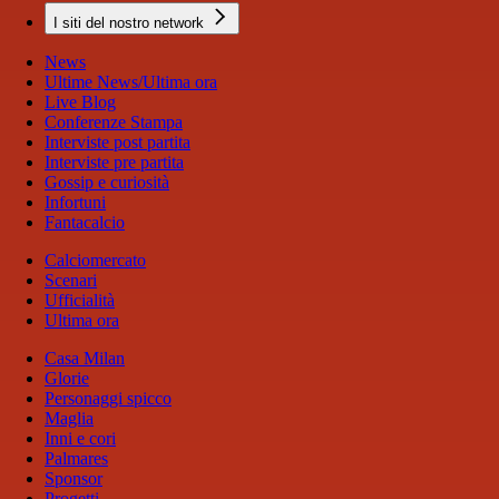
I siti del nostro network
News
Ultime News/Ultima ora
Live Blog
Conferenze Stampa
Interviste post partita
Interviste pre partita
Gossip e curiosità
Infortuni
Fantacalcio
Calciomercato
Scenari
Ufficialità
Ultima ora
Casa Milan
Glorie
Personaggi spicco
Maglia
Inni e cori
Palmares
Sponsor
Progetti