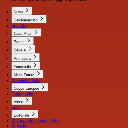
News
Calciomercato
Squadra
Casa Milan
Partite
Serie A
Primavera
Femminile
Milan Futuro
Milanisti d'Italia
Coppe Europee
Coppa italia
Video
Social
Editoriale
Milan partite e risultati live
Redazione