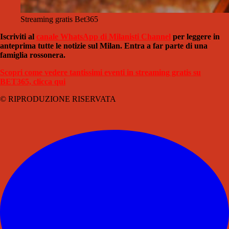
Streaming gratis Bet365
Iscriviti al
canale WhatsApp di Milanisti Channel
per leggere in
anteprima tutte le notizie sul Milan. Entra a far parte di una
famiglia rossonera.
Scopri come vedere tantissimi eventi in streaming gratis su
BET365, clicca qui
© RIPRODUZIONE RISERVATA