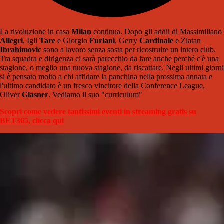
La rivoluzione in casa
Milan
continua. Dopo gli addii di Massimiliano
Allegri
, Igli
Tare
e Giorgio
Furlani
, Gerry
Cardinale
e Zlatan
Ibrahimovic
sono a lavoro senza sosta per ricostruire un intero club.
Tra squadra e dirigenza ci sarà parecchio da fare anche perché c'è una
stagione, o meglio una nuova stagione, da riscattare. Negli ultimi giorni
si è pensato molto a chi affidare la panchina nella prossima annata e
l'ultimo candidato è un fresco vincitore della Conference League,
Oliver
Glasner
. Vediamo il suo "curriculum"
Scopri come vedere tantissimi eventi in streaming gratis su
BET365, clicca qui