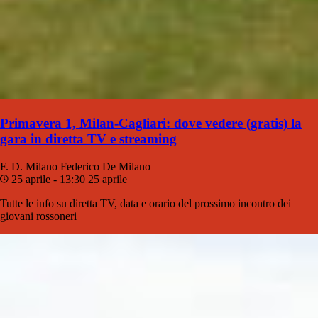
Primavera 1, Milan-Cagliari: dove vedere (gratis) la
gara in diretta TV e streaming
F. D. Milano
Federico De Milano
25 aprile - 13:30
25 aprile
Tutte le info su diretta TV, data e orario del prossimo incontro dei
giovani rossoneri