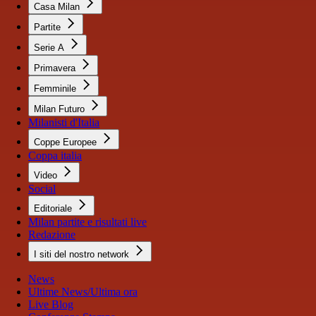
Casa Milan
Partite
Serie A
Primavera
Femminile
Milan Futuro
Milanisti d'Italia
Coppe Europee
Coppa italia
Video
Social
Editoriale
Milan partite e risultati live
Redazione
I siti del nostro network
News
Ultime News/Ultima ora
Live Blog