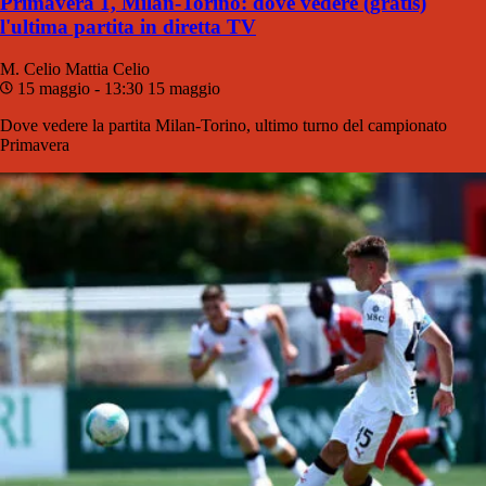
Primavera 1, Milan-Torino: dove vedere (gratis)
l'ultima partita in diretta TV
M. Celio
Mattia Celio
15 maggio - 13:30
15 maggio
Dove vedere la partita Milan-Torino, ultimo turno del campionato
Primavera