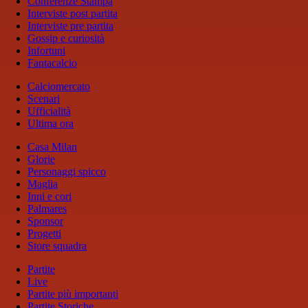
Conferenze Stampa
Interviste post partita
Interviste pre partita
Gossip e curiosità
Infortuni
Fantacalcio
Calciomercato
Scenari
Ufficialità
Ultima ora
Casa Milan
Glorie
Personaggi spicco
Maglia
Inni e cori
Palmares
Sponsor
Progetti
Store squadra
Partite
Live
Partite più importanti
Partite Storiche