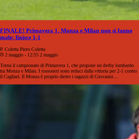
FINALE! Primavera 1, Monza e Milan non si fanno
male: finisce 1-1
P. Coletta
Piero Coletta
2 maggio - 12:55
2 maggio
Torna il campionato di Primavera 1, che propone un derby lombardo
tra Monza e Milan. I rossoneri sono reduci dalla vittoria per 2-1 contro
il Cagliari. Il Monza è proprio dietro i ragazzi di Giovanni…