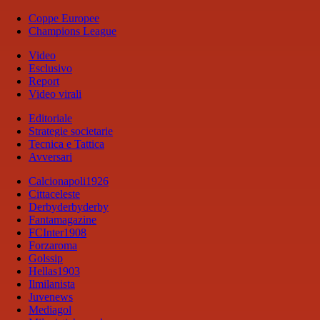
Coppe Europee
Champions League
Video
Esclusivo
Report
Video virali
Editoriale
Strategie societarie
Tecnica e Tattica
Avversari
Calcionapoli1926
Cittaceleste
Derbyderbyderby
Fantamagazine
FCInter1908
Forzaroma
Golssip
Hellas1903
Ilmilanista
Juvenews
Mediagol