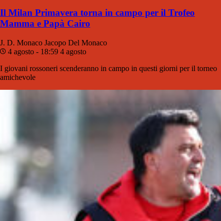
Il Milan Primavera torna in campo per il Trofeo
Mamma e Papà Cairo
J. D. Monaco
Jacopo Del Monaco
4 agosto - 18:59
4 agosto
I giovani rossoneri scenderanno in campo in questi giorni per il torneo
amichevole