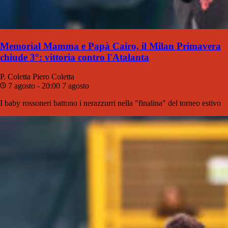
Memorial Mamma e Papà Cairo, il Milan Primavera
chiude 3°: vittoria contro l'Atalanta
P. Coletta
Piero Coletta
7 agosto - 20:00
7 agosto
I baby rossoneri battono i nerazzurri nella "finalina" del torneo estivo