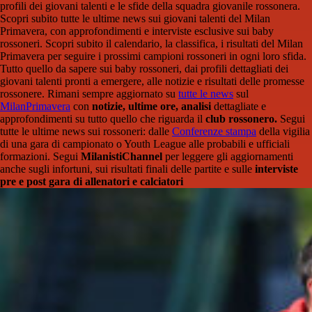
profili dei giovani talenti e le sfide della squadra giovanile rossonera.
Scopri subito tutte le ultime news sui giovani talenti del Milan
Primavera, con approfondimenti e interviste esclusive sui baby
rossoneri. Scopri subito il calendario, la classifica, i risultati del Milan
Primavera per seguire i prossimi campioni rossoneri in ogni loro sfida.
Tutto quello da sapere sui baby rossoneri, dai profili dettagliati dei
giovani talenti pronti a emergere, alle notizie e risultati delle promesse
rossonere. Rimani sempre aggiornato su
tutte le news
sul
MilanPrimavera
con
notizie, ultime ore, analisi
dettagliate e
approfondimenti su tutto quello che riguarda il
club rossonero.
Segui
tutte le ultime news sui rossoneri: dalle
Conferenze stampa
della vigilia
di una gara di campionato o Youth League alle probabili e ufficiali
formazioni. Segui
MilanistiChannel
per leggere gli aggiornamenti
anche sugli infortuni, sui risultati finali delle partite e sulle
interviste
pre e post gara di allenatori e calciatori