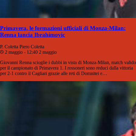
Primavera, le formazioni ufficiali di Monza-Milan:
Renna lancia Ibrahimovic
P. Coletta
Piero Coletta
2 maggio - 12:40
2 maggio
Giovanni Renna scioglie i dubbi in vista di Monza-Milan, match valido
per il campionato di Primavera 1. I rossoneri sono reduci dalla vittoria
per 2-1 contro il Cagliari grazie alle reti di Domnitei e…