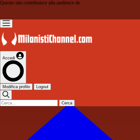
Questo sito contribuisce alla audience de
Accedi
Modifica profilo
Logout
Cerca