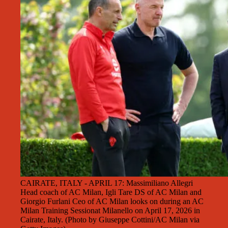
CAIRATE, ITALY - APRIL 17: Massimiliano Allegri
Head coach of AC Milan, Igli Tare DS of AC Milan and
Giorgio Furlani Ceo of AC Milan looks on during an AC
Milan Training Sessionat Milanello on April 17, 2026 in
Cairate, Italy. (Photo by Giuseppe Cottini/AC Milan via