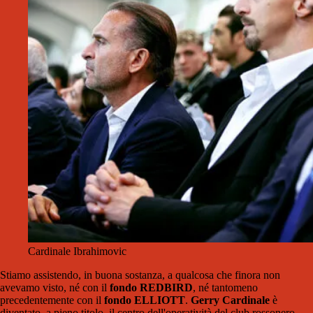
Cardinale Ibrahimovic
Stiamo assistendo, in buona sostanza, a qualcosa che finora non
avevamo visto, né con il
fondo REDBIRD
, né tantomeno
precedentemente con il
fondo ELLIOTT
.
Gerry Cardinale
è
diventato, a pieno titolo, il centro dell'operatività del club rossonero,