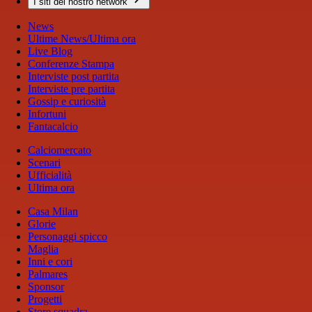
I siti del nostro network
News
Ultime News/Ultima ora
Live Blog
Conferenze Stampa
Interviste post partita
Interviste pre partita
Gossip e curiosità
Infortuni
Fantacalcio
Calciomercato
Scenari
Ufficialità
Ultima ora
Casa Milan
Glorie
Personaggi spicco
Maglia
Inni e cori
Palmares
Sponsor
Progetti
Store squadra