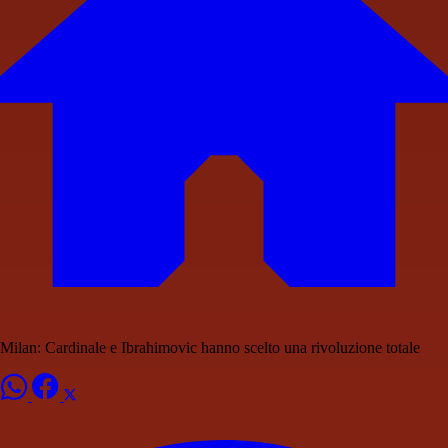
Milan: Cardinale e Ibrahimovic hanno scelto una rivoluzione totale