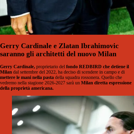
Gerry Cardinale e Zlatan Ibrahimovic
saranno gli architetti del nuovo Milan
Gerry Cardinale,
proprietario del
fondo REDBIRD che detiene il
Milan
dal settembre del 2022, ha deciso di scendere in campo e di
mettere le mani nella pasta
della squadra rossonera. Quello che
vedremo nella stagione 2026-2027 sarà un
Milan diretta espressione
della proprietà americana.