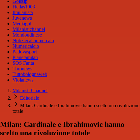
Golssip
Hellas1903
Ilmilanista
Juvenews
Mediagol
Milanistichannel
Mondoudinese
Notiziecalciomercato
Numericalcio
Padovasport
Pianetamilan
SOS Fanta
Toronews
Tuttobolognaweb
Violanews
Milanisti Channel
Editoriale
Milan: Cardinale e Ibrahimovic hanno scelto una rivoluzione
totale
Milan: Cardinale e Ibrahimovic hanno
scelto una rivoluzione totale