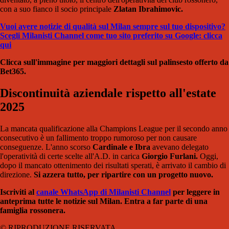
con a suo fianco il socio principale
Zlatan Ibrahimovic.
Vuoi avere notizie di qualità sul Milan sempre sul tuo dispositivo?
Scegli Milanisti Channel come tuo sito preferito su Google: clicca
qui
Clicca sull'immagine per maggiori dettagli sul palinsesto offerto da
Bet365.
Discontinuità aziendale rispetto all'estate
2025
La mancata qualificazione alla Champions League per il secondo anno
consecutivo è un fallimento troppo rumoroso per non causare
conseguenze. L'anno scorso
Cardinale e Ibra
avevano delegato
l'operatività di certe scelte all'A.D. in carica
Giorgio Furlani.
Oggi,
dopo il mancato ottenimento dei risultati sperati, è arrivato il cambio di
direzione.
Si azzera tutto, per ripartire con un progetto nuovo.
Iscriviti al
canale WhatsApp di Milanisti Channel
per leggere in
anteprima tutte le notizie sul Milan. Entra a far parte di una
famiglia rossonera.
© RIPRODUZIONE RISERVATA