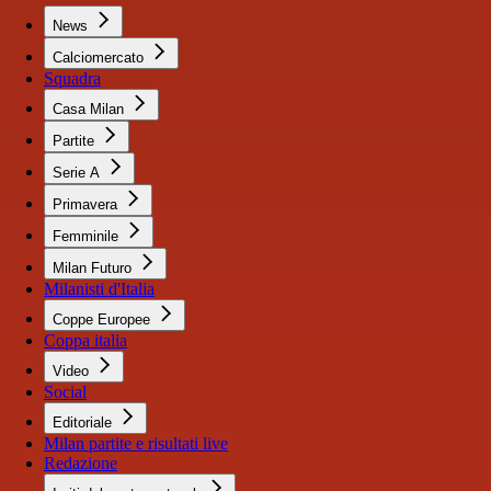
News
Calciomercato
Squadra
Casa Milan
Partite
Serie A
Primavera
Femminile
Milan Futuro
Milanisti d'Italia
Coppe Europee
Coppa italia
Video
Social
Editoriale
Milan partite e risultati live
Redazione