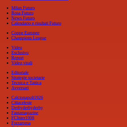
Milan Futuro
Rosa Futuro
News Futuro
Calendario e risultati Futuro
Coppe Europee
Champions League
Video
Esclusivo
Report
Video virali
Editoriale
Strategie societarie
Tecnica e Tattica
Avversari
Calcionapoli1926
Cittaceleste
Derbyderbyderby
Fantamagazine
FCInter1908
Forzaroma