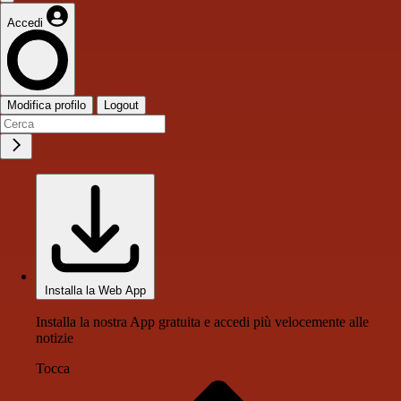
Accedi
Modifica profilo
Logout
Installa la Web App
Installa la nostra App gratuita e accedi più velocemente alle
notizie
Tocca