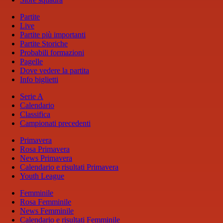
Partite
Live
Partite più importanti
Partite Storiche
Probabili formazioni
Pagelle
Dove vedere la partita
Info biglietti
Serie A
Calendario
Classifica
Campionati precedenti
Primavera
Rosa Primavera
News Primavera
Calendario e risultati Primavera
Youth League
Femminile
Rosa Femminile
News Femminile
Calendario e risultati Femminile