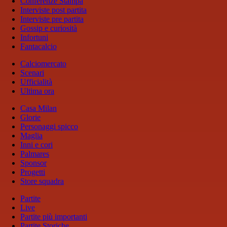
Conferenze Stampa
Interviste post partita
Interviste pre partita
Gossip e curiosità
Infortuni
Fantacalcio
Calciomercato
Scenari
Ufficialità
Ultima ora
Casa Milan
Glorie
Personaggi spicco
Maglia
Inni e cori
Palmares
Sponsor
Progetti
Store squadra
Partite
Live
Partite più importanti
Partite Storiche