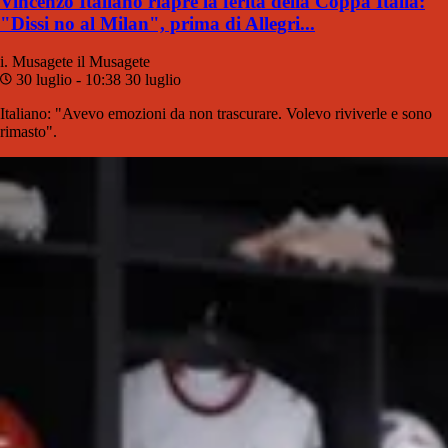
Vincenzo Italiano riapre la ferita della Coppa Italia:
"Dissi no al Milan", prima di Allegri...
i. Musagete
il Musagete
30 luglio - 10:38
30 luglio
Italiano: "Avevo emozioni da non trascurare. Volevo riviverle e sono
rimasto".