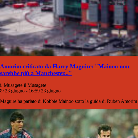
Amorim criticato da Harry Maguire: "Mainoo non
sarebbe più a Manchester..."
i. Musagete
il Musagete
23 giugno - 16:59
23 giugno
Maguire ha parlato di Kobbie Mainoo sotto la guida di Ruben Amorim