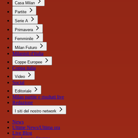
Casa Milan
Partite
Serie A
Primavera
Femminile
Milan Futuro
Milanisti d'Italia
Coppe Europee
Coppa italia
Video
Social
Editoriale
Milan partite e risultati live
Redazione
I siti del nostro network
News
Ultime News/Ultima ora
Live Blog