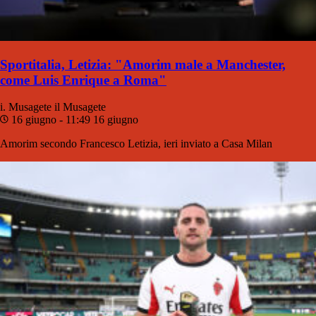
Sportitalia, Letizia: "Amorim male a Manchester,
come Luis Enrique a Roma"
i. Musagete
il Musagete
16 giugno - 11:49
16 giugno
Amorim secondo Francesco Letizia, ieri inviato a Casa Milan