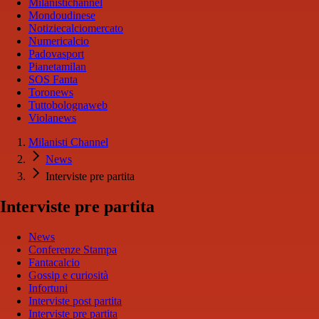
Milanistichannel
Mondoudinese
Notiziecalciomercato
Numericalcio
Padovasport
Pianetamilan
SOS Fanta
Toronews
Tuttobolognaweb
Violanews
Milanisti Channel
News
Interviste pre partita
Interviste pre partita
News
Conferenze Stampa
Fantacalcio
Gossip e curiosità
Infortuni
Interviste post partita
Interviste pre partita