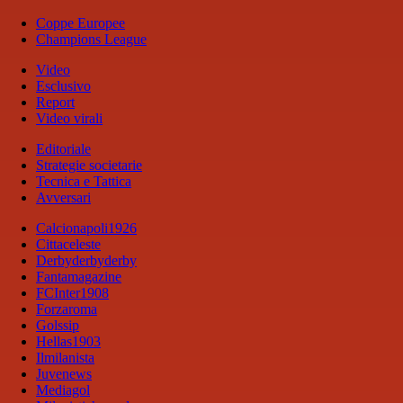
Coppe Europee
Champions League
Video
Esclusivo
Report
Video virali
Editoriale
Strategie societarie
Tecnica e Tattica
Avversari
Calcionapoli1926
Cittaceleste
Derbyderbyderby
Fantamagazine
FCInter1908
Forzaroma
Golssip
Hellas1903
Ilmilanista
Juvenews
Mediagol