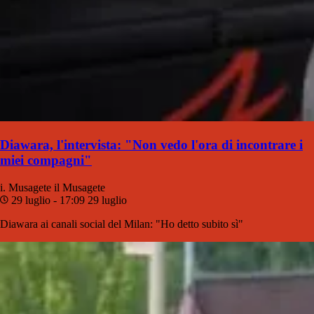
Diawara, l'intervista: "Non vedo l'ora di incontrare i
miei compagni"
i. Musagete
il Musagete
29 luglio - 17:09
29 luglio
Diawara ai canali social del Milan: "Ho detto subito sì"