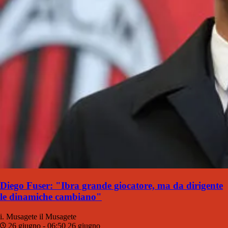
Diego Fuser: "Ibra grande giocatore, ma da dirigente
le dinamiche cambiano"
i. Musagete
il Musagete
26 giugno - 06:50
26 giugno