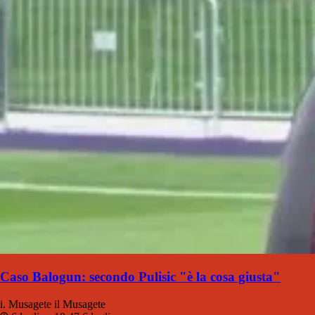
Caso Balogun: secondo Pulisic "è la cosa giusta"
i. Musagete
il Musagete