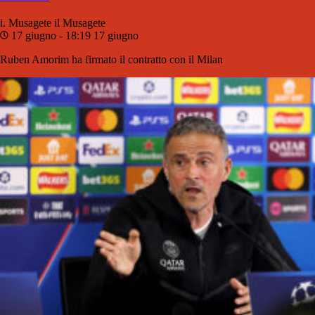
i. Musagete
il Musagete
17 giugno - 18:19
17 giugno
Ruben Amorim ha firmato il contratto con il Milan