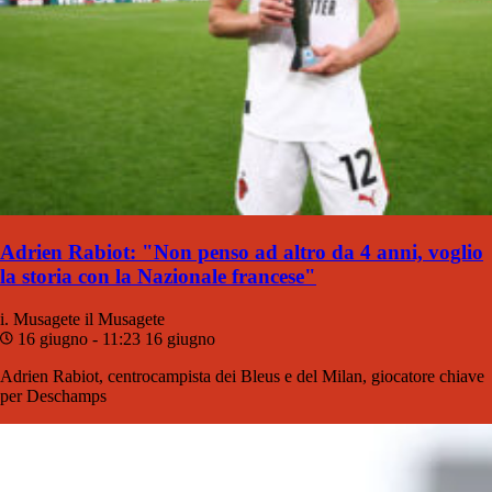
Adrien Rabiot: "Non penso ad altro da 4 anni, voglio
la storia con la Nazionale francese"
i. Musagete
il Musagete
16 giugno - 11:23
16 giugno
Adrien Rabiot, centrocampista dei Bleus e del Milan, giocatore chiave
per Deschamps