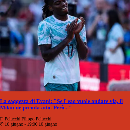
La saggezza di Evani: "Se Leao vuole andare via, il
Milan ne prenda atto. Però..."
F. Pelucchi
Filippo Pelucchi
10 giugno - 19:00
10 giugno