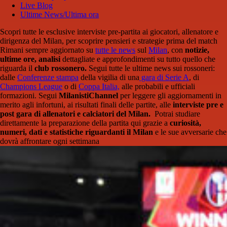
Live Blog
Ultime News/Ultima ora
Scopri tutte le esclusive interviste pre-partita ai giocatori, allenatore e
dirigenza del Milan, per scoprire pensieri e strategie prima del match
Rimani sempre aggiornato su
tutte le news
sul
Milan
, con
notizie,
ultime ore, analisi
dettagliate e approfondimenti su tutto quello che
riguarda il
club rossonero.
Segui tutte le ultime news sui rossoneri:
dalle
Conferenze stampa
della vigilia di una
gara di Serie A
, di
Champions League
o di
Coppa Italia,
alle probabili e ufficiali
formazioni. Segui
MilanistiChannel
per leggere gli aggiornamenti in
merito agli infortuni, ai risultati finali delle partite, alle
interviste pre e
post gara di allenatori e calciatori del Milan.
Potrai studiare
direttamente la preparazione della partita qui grazie a
curiosità,
numeri, dati e statistiche riguardanti il Milan
e le sue avversarie che
dovrà affrontare ogni settimana