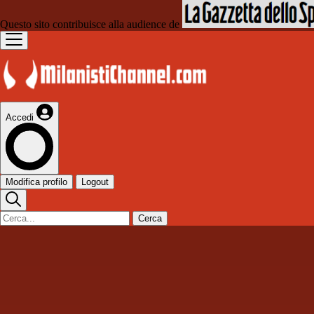
Questo sito contribuisce alla audience de
Accedi
Modifica profilo
Logout
Cerca