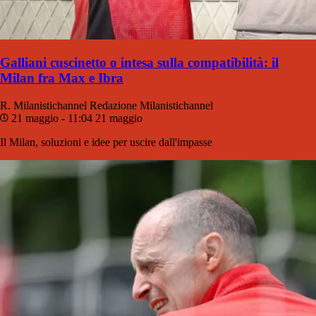
Galliani cuscinetto o intesa sulla compatibilità: il
Milan fra Max e Ibra
R. Milanistichannel
Redazione Milanistichannel
21 maggio - 11:04
21 maggio
Il Milan, soluzioni e idee per uscire dall'impasse