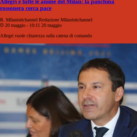
Allegri e tutte le anime del Milan: la panchina
rossonera cerca pace
R. Milanistichannel
Redazione Milanistichannel
20 maggio - 10:11
20 maggio
Allegri vuole chiarezza sulla catena di comando