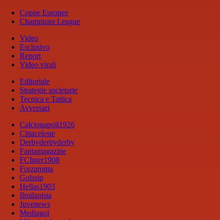
Coppe Europee
Champions League
Video
Esclusivo
Report
Video virali
Editoriale
Strategie societarie
Tecnica e Tattica
Avversari
Calcionapoli1926
Cittaceleste
Derbyderbyderby
Fantamagazine
FCInter1908
Forzaroma
Golssip
Hellas1903
Ilmilanista
Juvenews
Mediagol