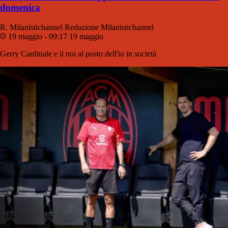
domenica
R. Milanistichannel
Redazione Milanistichannel
19 maggio - 09:17
19 maggio
Gerry Cardinale e il noi al posto dell'io in società