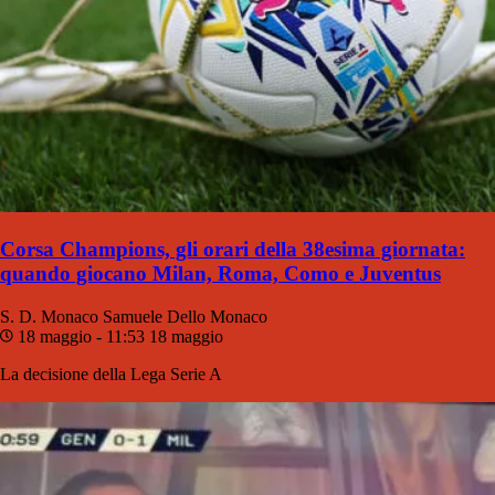
Corsa Champions, gli orari della 38esima giornata:
quando giocano Milan, Roma, Como e Juventus
S. D. Monaco
Samuele Dello Monaco
18 maggio - 11:53
18 maggio
La decisione della Lega Serie A