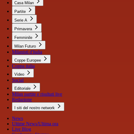
Casa Milan
Partite
Serie A
Primavera
Femminile
Milan Futuro
Milanisti d'Italia
Coppe Europee
Coppa italia
Video
Social
Editoriale
Milan partite e risultati live
Redazione
I siti del nostro network
News
Ultime News/Ultima ora
Live Blog