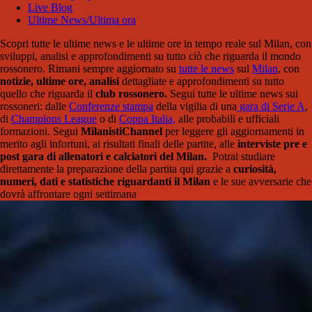
Live Blog
Ultime News/Ultima ora
Scopri tutte le ultime news e le ultime ore in tempo reale sul Milan, con
sviluppi, analisi e approfondimenti su tutto ciò che riguarda il mondo
rossonero. Rimani sempre aggiornato su
tutte le news
sul
Milan
, con
notizie, ultime ore, analisi
dettagliate e approfondimenti su tutto
quello che riguarda il
club rossonero.
Segui tutte le ultime news sui
rossoneri: dalle
Conferenze stampa
della vigilia di una
gara di Serie A
,
di
Champions League
o di
Coppa Italia,
alle probabili e ufficiali
formazioni. Segui
MilanistiChannel
per leggere gli aggiornamenti in
merito agli infortuni, ai risultati finali delle partite, alle
interviste pre e
post gara di allenatori e calciatori del Milan.
Potrai studiare
direttamente la preparazione della partita qui grazie a
curiosità,
numeri, dati e statistiche riguardanti il Milan
e le sue avversarie che
dovrà affrontare ogni settimana