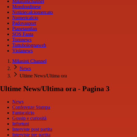
Milanistichannel
Mondoudinese
Notiziecalciomercato
Numericalcio
Padovasport
Pianetamilan
SOS Fanta
Toronews
Tuttobolognaweb
Violanews
Milanisti Channel
News
Ultime News/Ultima ora
Ultime News/Ultima ora - Pagina 3
News
Conferenze Stampa
Fantacalcio
Gossip e curiosità
Infortuni
Interviste post partita
Interviste pre partita