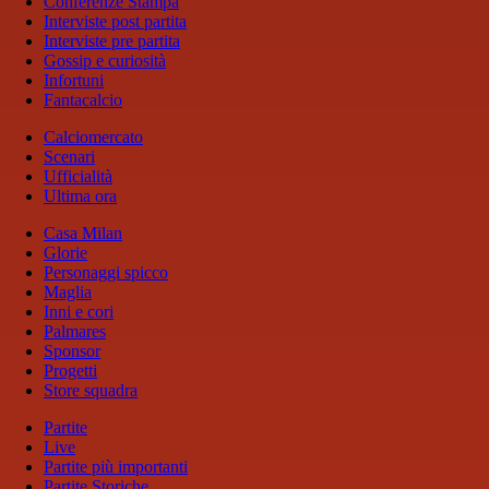
Conferenze Stampa
Interviste post partita
Interviste pre partita
Gossip e curiosità
Infortuni
Fantacalcio
Calciomercato
Scenari
Ufficialità
Ultima ora
Casa Milan
Glorie
Personaggi spicco
Maglia
Inni e cori
Palmares
Sponsor
Progetti
Store squadra
Partite
Live
Partite più importanti
Partite Storiche