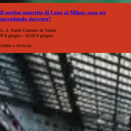
Il sorriso smarrito di Leao al Milan: cosa sta
succedendo davvero?
G. d. Santis
Gaetano de Santis
8 giugno - 18:00
8 giugno
Addio o rivincita