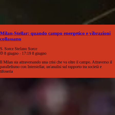
Milan-Stellar: quando campo energetico e vibrazioni
collassano
S. Sorce
Stefano Sorce
8 giugno - 17:19
8 giugno
Il Milan sta attraversando una crisi che va oltre il campo. Attraverso il
parallelismo con Interstellar, un'analisi sul rapporto tra società e
tifoseria