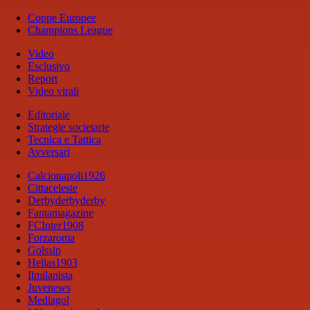
Coppe Europee
Champions League
Video
Esclusivo
Report
Video virali
Editoriale
Strategie societarie
Tecnica e Tattica
Avversari
Calcionapoli1926
Cittaceleste
Derbyderbyderby
Fantamagazine
FCInter1908
Forzaroma
Golssip
Hellas1903
Ilmilanista
Juvenews
Mediagol