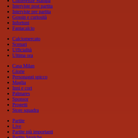
Conferenze Stampa
Interviste post partita
Interviste pre partita
Gossip e curiosità
Infortuni
Fantacalcio
Calciomercato
Scenari
Ufficialità
Ultima ora
Casa Milan
Glorie
Personaggi spicco
Maglia
Inni e cori
Palmares
Sponsor
Progetti
Store squadra
Partite
Live
Partite più importanti
Partite Storiche