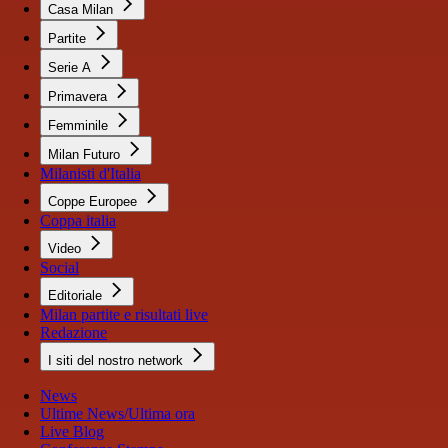
Casa Milan
Partite
Serie A
Primavera
Femminile
Milan Futuro
Milanisti d'Italia
Coppe Europee
Coppa italia
Video
Social
Editoriale
Milan partite e risultati live
Redazione
I siti del nostro network
News
Ultime News/Ultima ora
Live Blog