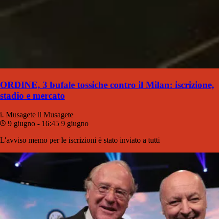
ORDINE, 3 bufale tossiche contro il Milan: iscrizione,
stadio e mercato
i. Musagete
il Musagete
9 giugno - 16:45
9 giugno
L'avviso memo per le iscrizioni è stato inviato a tutti