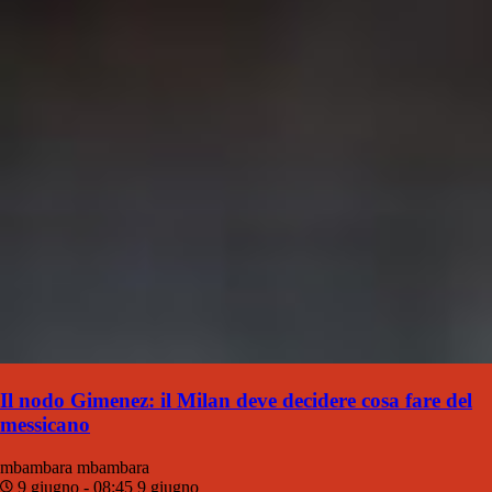
Il nodo Gimenez: il Milan deve decidere cosa fare del
messicano
mbambara
mbambara
9 giugno - 08:45
9 giugno