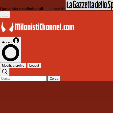
Questo sito contribuisce alla audience de
Accedi
Modifica profilo
Logout
Cerca