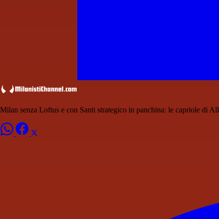
Milan senza Loftus e con Santi strategico in panchina: le capriole di All