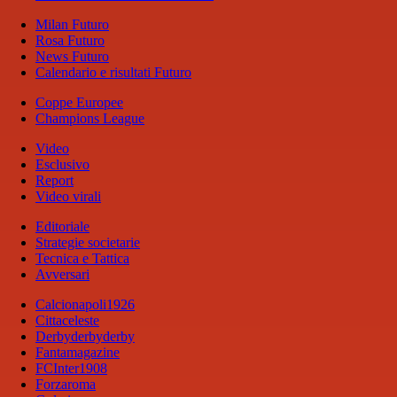
Milan Futuro
Rosa Futuro
News Futuro
Calendario e risultati Futuro
Coppe Europee
Champions League
Video
Esclusivo
Report
Video virali
Editoriale
Strategie societarie
Tecnica e Tattica
Avversari
Calcionapoli1926
Cittaceleste
Derbyderbyderby
Fantamagazine
FCInter1908
Forzaroma