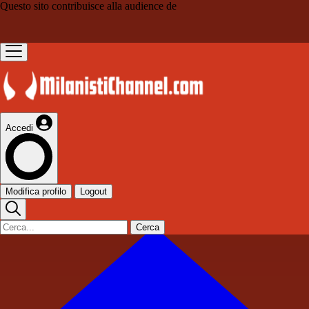
Questo sito contribuisce alla audience de
Accedi
Modifica profilo
Logout
Cerca