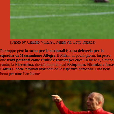
(Photo by Claudio Villa/AC Milan via Getty Images)
Purtroppo però
la sosta per le nazionali è stata deleteria per la
squadra di Massimiliano Allegri.
Il Milan, in pochi giorni, ha perso
due
travi portanti come Pulisic e Rabiot p
er circa un mese e, almeno
contro la
Fiorentina,
dovrà rinunciare ad
Estupinan, Nkunku e forse
Loftus Cheek
, ritornati malconci dalle rispettive nazionali. Una bella
botta per tutto l’ambiente.