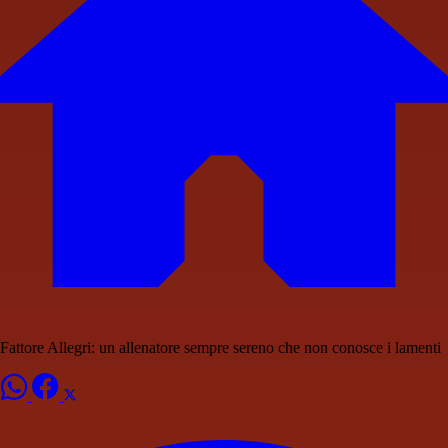
Fattore Allegri: un allenatore sempre sereno che non conosce i lamenti