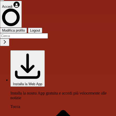
Accedi
Modifica profilo
Logout
Installa la Web App
Installa la nostra App gratuita e accedi più velocemente alle
notizie
Tocca