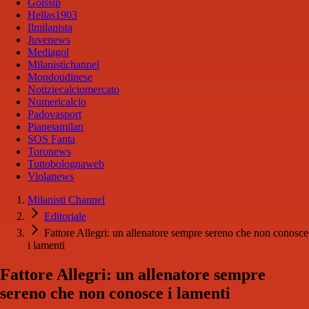
Golssip
Hellas1903
Ilmilanista
Juvenews
Mediagol
Milanistichannel
Mondoudinese
Notiziecalciomercato
Numericalcio
Padovasport
Pianetamilan
SOS Fanta
Toronews
Tuttobolognaweb
Violanews
Milanisti Channel
Editoriale
Fattore Allegri: un allenatore sempre sereno che non conosce
i lamenti
Fattore Allegri: un allenatore sempre
sereno che non conosce i lamenti