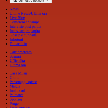
I siti del nostro network
News
Ultime News/Ultima ora
Live Blog
Conferenze Stampa
Interviste post partita
Interviste pre partita
Gossip e curiosità
Infortuni
Fantacalcio
Calciomercato
Scenari
Ufficialità
Ultima ora
Casa Milan
Glorie
Personaggi spicco
Maglia
Inni e cori
Palmares
Sponsor
Progetti
Store squadra