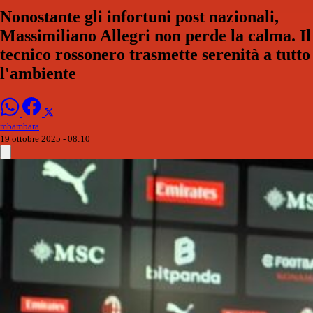
Nonostante gli infortuni post nazionali,
Massimiliano Allegri non perde la calma. Il
tecnico rossonero trasmette serenità a tutto
l'ambiente
mbambara
19 ottobre 2025 - 08:10