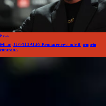
News
Milan, UFFICIALE: Bennacer rescinde il proprio
contratto