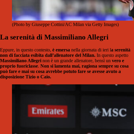
(Photo by Giuseppe Cottini/AC Milan via Getty Images)
La serenità di Massimiliano Allegri
Eppure, in questo contesto,
è emersa
nella giornata di ieri l
a serenità
non di facciata esibita dall’allenatore del Milan.
In questo aspetto
Massimiliano Allegri
non è un grande allenatore, bensì un
vero e
proprio fuoriclasse
.
Non si lamenta mai, ragiona sempre su cosa
può fare e mai su cosa avrebbe potuto fare se avesse avuto a
disposizione Tizio o Caio.