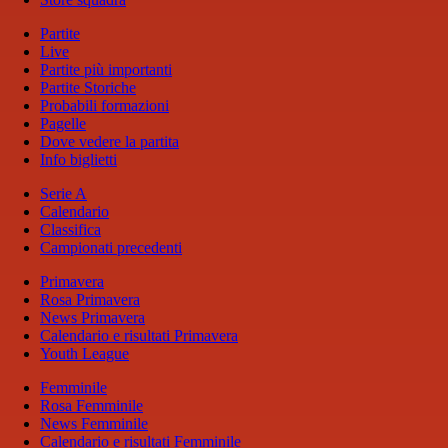
Partite
Live
Partite più importanti
Partite Storiche
Probabili formazioni
Pagelle
Dove vedere la partita
Info biglietti
Serie A
Calendario
Classifica
Campionati precedenti
Primavera
Rosa Primavera
News Primavera
Calendario e risultati Primavera
Youth League
Femminile
Rosa Femminile
News Femminile
Calendario e risultati Femminile