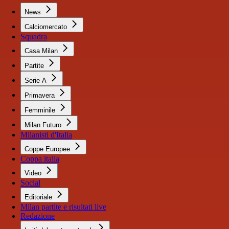
News
Calciomercato
Squadra
Casa Milan
Partite
Serie A
Primavera
Femminile
Milan Futuro
Milanisti d'Italia
Coppe Europee
Coppa italia
Video
Social
Editoriale
Milan partite e risultati live
Redazione