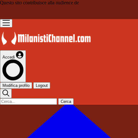
Questo sito contribuisce alla audience de
Accedi
Modifica profilo
Logout
Cerca