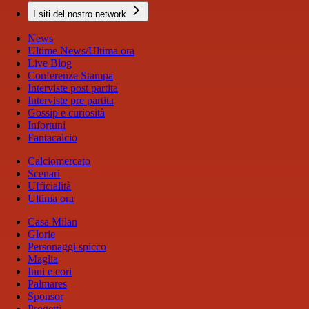
I siti del nostro network
News
Ultime News/Ultima ora
Live Blog
Conferenze Stampa
Interviste post partita
Interviste pre partita
Gossip e curiosità
Infortuni
Fantacalcio
Calciomercato
Scenari
Ufficialità
Ultima ora
Casa Milan
Glorie
Personaggi spicco
Maglia
Inni e cori
Palmares
Sponsor
Progetti