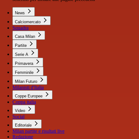
News
Calciomercato
Squadra
Casa Milan
Partite
Serie A
Primavera
Femminile
Milan Futuro
Milanisti d'Italia
Coppe Europee
Coppa italia
Video
Social
Editoriale
Milan partite e risultati live
Redazione