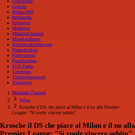
Forzaroma
Golssip
Hellas1903
Ilmilanista
Juvenews
Mediagol
Milanistichannel
Mondoudinese
Notiziecalciomercato
Numericalcio
Padovasport
Pianetamilan
SOS Fanta
Toronews
Tuttobolognaweb
Violanews
Milanisti Channel
News
Krosche il DS che piace al Milan e il no alla Premier
League: "Si vuole vincere subito"
Krosche il DS che piace al Milan e il no alla
Premier League: "Si vuole vincere subito"