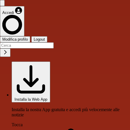
Accedi
Modifica profilo
Logout
Installa la Web App
Installa la nostra App gratuita e accedi più velocemente alle
notizie
Tocca