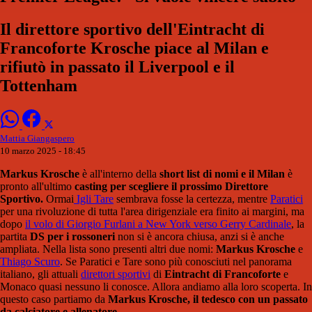
Il direttore sportivo dell'Eintracht di
Francoforte Krosche piace al Milan e
rifiutò in passato il Liverpool e il
Tottenham
Mattia Giangaspero
10 marzo 2025 - 18:45
Markus Krosche
è all'interno della
short list di nomi e il Milan
è
pronto all'ultimo
casting per scegliere il prossimo Direttore
Sportivo.
Ormai
Igli Tare
sembrava fosse la certezza, mentre
Paratici
per una rivoluzione di tutta l'area dirigenziale era finito ai margini, ma
dopo
il volo di Giorgio Furlani a New York verso Gerry Cardinale
, la
partita
DS per i rossoneri
non si è ancora chiusa, anzi si è anche
ampliata. Nella lista sono presenti altri due nomi:
Markus Krosche
e
Thiago Scuro
. Se Paratici e Tare sono più conosciuti nel panorama
italiano, gli attuali
direttori sportivi
di
Eintracht di Francoforte
e
Monaco quasi nessuno li conosce. Allora andiamo alla loro scoperta. In
questo caso partiamo da
Markus Krosche, il tedesco con un passato
da calciatore e allenatore.