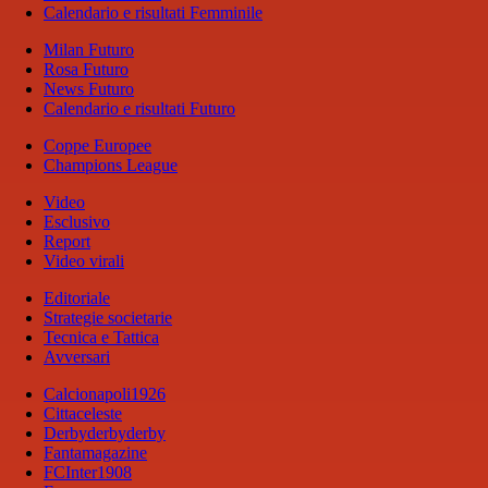
Calendario e risultati Femminile
Milan Futuro
Rosa Futuro
News Futuro
Calendario e risultati Futuro
Coppe Europee
Champions League
Video
Esclusivo
Report
Video virali
Editoriale
Strategie societarie
Tecnica e Tattica
Avversari
Calcionapoli1926
Cittaceleste
Derbyderbyderby
Fantamagazine
FCInter1908