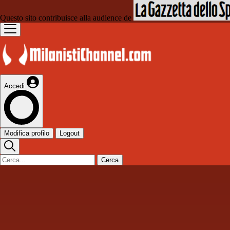
Questo sito contribuisce alla audience de
Accedi
Modifica profilo
Logout
Cerca