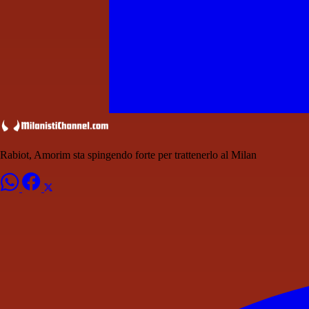
Rabiot, Amorim sta spingendo forte per trattenerlo al Milan