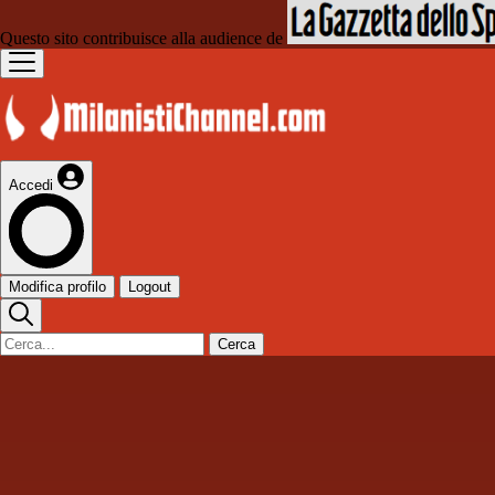
Questo sito contribuisce alla audience de
Accedi
Modifica profilo
Logout
Cerca