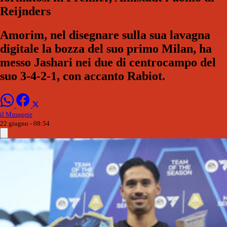
Reijnders
Amorim, nel disegnare sulla sua lavagna
digitale la bozza del suo primo Milan, ha
messo Jashari nei due di centrocampo del
suo 3-4-2-1, con accanto Rabiot.
il Musagete
22 giugno - 08:54