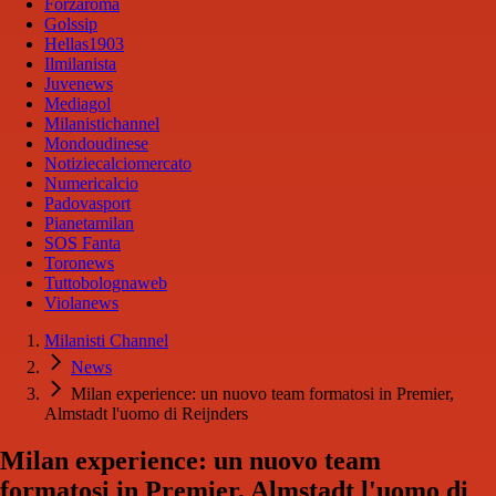
Forzaroma
Golssip
Hellas1903
Ilmilanista
Juvenews
Mediagol
Milanistichannel
Mondoudinese
Notiziecalciomercato
Numericalcio
Padovasport
Pianetamilan
SOS Fanta
Toronews
Tuttobolognaweb
Violanews
Milanisti Channel
News
Milan experience: un nuovo team formatosi in Premier,
Almstadt l'uomo di Reijnders
Milan experience: un nuovo team
formatosi in Premier, Almstadt l'uomo di