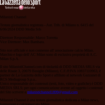
Milanisti Channel
Testata giornalistica registrata - Aut. Trib. di Milano n. 6415 del
6/06/2024 DDD Media Srls
Direttore Responsabile: Marco Torretta
Vice Direttore: Max Bambara.
Sito non ufficiale e non connesso all' associazione calcio Milan.
Marchio e logo dell' AC Milan sono di esclusiva proprietà di A.C.
Milan S.p.A.
Il sito MilanistiChannel.com di titolarità di DDD MEDIA SRLS via
delle Risaie 3, 20079 Basiglio (Milano), C.F./P.IVA 10837110963, è
partner de La Gazzetta dello Sport e affiliato al network Gazzanet di
RCS Mediagroup S.p.a..
Unico responsabile dei contenuti (testi, foto, video e grafiche) è DDD
MEDIA SRLS; per ogni comunicazione avente ad oggetto i contenuti
del Sito scrivere a
milanistichannel1899@gmail.com
Milanisti Channel è una testata giornalistica dedicata a Milan news,
formazioni e calciomercato Milan