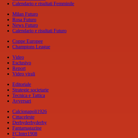
Calendario e risultati Femminile
Milan Futuro
Rosa Futuro
News Futuro
Calendario e risultati Futuro
Coppe Europee
Champions League
Video
Esclusivo
Report
Video virali
Editoriale
Strategie societarie
Tecnica e Tattica
Avversari
Calcionapoli1926
Cittaceleste
Derbyderbyderby
Fantamagazine
FCInter1908