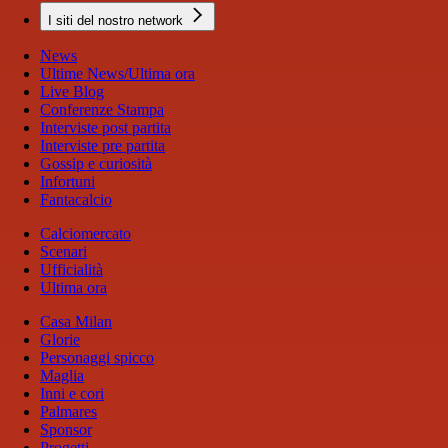
I siti del nostro network
News
Ultime News/Ultima ora
Live Blog
Conferenze Stampa
Interviste post partita
Interviste pre partita
Gossip e curiosità
Infortuni
Fantacalcio
Calciomercato
Scenari
Ufficialità
Ultima ora
Casa Milan
Glorie
Personaggi spicco
Maglia
Inni e cori
Palmares
Sponsor
Progetti