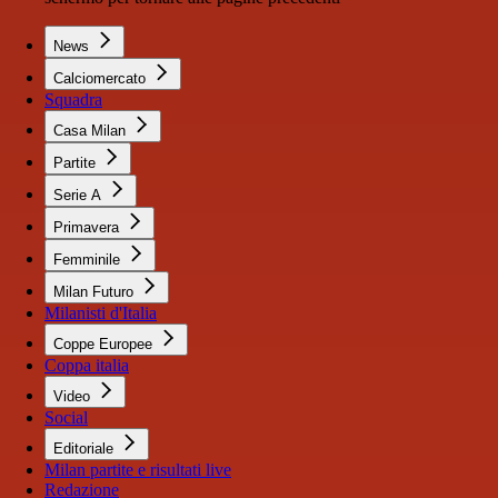
News
Calciomercato
Squadra
Casa Milan
Partite
Serie A
Primavera
Femminile
Milan Futuro
Milanisti d'Italia
Coppe Europee
Coppa italia
Video
Social
Editoriale
Milan partite e risultati live
Redazione