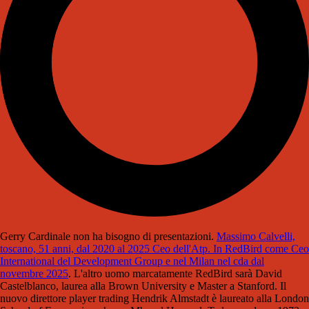
Gerry Cardinale non ha bisogno di presentazioni.
Massimo Calvelli,
toscano, 51 anni, dal 2020 al 2025 Ceo dell'Atp. In RedBird come Ceo
International del Development Group e nel Milan nel cda dal
novembre 2025
. L'altro uomo marcatamente RedBird sarà David
Castelblanco, laurea alla Brown University e Master a Stanford. Il
nuovo direttore player trading Hendrik Almstadt è laureato alla London