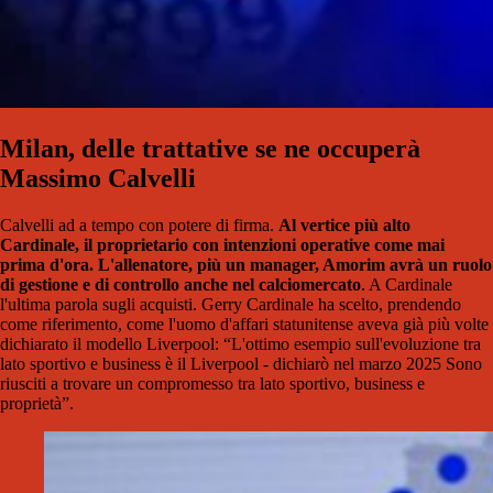
Milan, delle trattative se ne occuperà
Massimo Calvelli
Calvelli ad a tempo con potere di firma.
Al vertice più alto
Cardinale, il proprietario con intenzioni operative come mai
prima d'ora. L'allenatore, più un manager, Amorim avrà un ruolo
di gestione e di controllo anche nel calciomercato
. A Cardinale
l'ultima parola sugli acquisti. Gerry Cardinale ha scelto, prendendo
come riferimento, come l'uomo d'affari statunitense aveva già più volte
dichiarato il modello Liverpool: “L'ottimo esempio sull'evoluzione tra
lato sportivo e business è il Liverpool - dichiarò nel marzo 2025 Sono
riusciti a trovare un compromesso tra lato sportivo, business e
proprietà”.