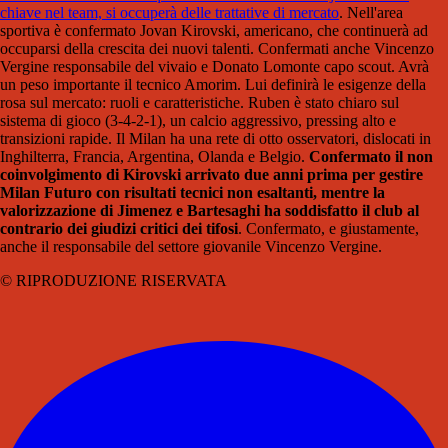
chiave nel team, si occuperà delle trattative di mercato
. Nell'area
sportiva è confermato Jovan Kirovski, americano, che continuerà ad
occuparsi della crescita dei nuovi talenti. Confermati anche Vincenzo
Vergine responsabile del vivaio e Donato Lomonte capo scout. Avrà
un peso importante il tecnico Amorim. Lui definirà le esigenze della
rosa sul mercato: ruoli e caratteristiche. Ruben è stato chiaro sul
sistema di gioco (3-4-2-1), un calcio aggressivo, pressing alto e
transizioni rapide. Il Milan ha una rete di otto osservatori, dislocati in
Inghilterra, Francia, Argentina, Olanda e Belgio.
Confermato il non
coinvolgimento di Kirovski arrivato due anni prima per gestire
Milan Futuro con risultati tecnici non esaltanti, mentre la
valorizzazione di Jimenez e Bartesaghi ha soddisfatto il club al
contrario dei giudizi critici dei tifosi
. Confermato, e giustamente,
anche il responsabile del settore giovanile Vincenzo Vergine.
© RIPRODUZIONE RISERVATA