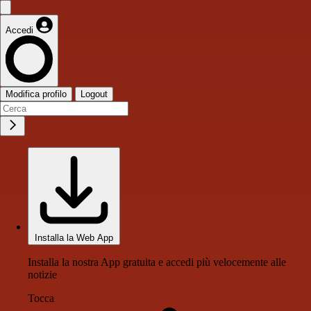
Accedi
Modifica profilo
Logout
Installa la Web App
Installa la nostra App gratuita e accedi più velocemente alle
notizie
Tocca