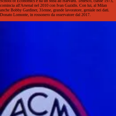
School of Economics e ha un Mba ad Harvard. Tedesco, classe 1973,
comincia all'Arsenal nel 2010 con Ivan Gazidis. Con lui, al Milan
anche Bobby Gardiner, 31enne, grande lavoratore, geniale nei dati.
Donato Lomonte, in rossonero da osservatore dal 2017.