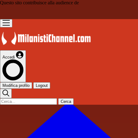
Questo sito contribuisce alla audience de
Accedi
Modifica profilo
Logout
Cerca