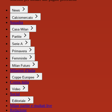
News
Calciomercato
Squadra
Casa Milan
Partite
Serie A
Primavera
Femminile
Milan Futuro
Milanisti d'Italia
Coppe Europee
Coppa italia
Video
Social
Editoriale
Milan partite e risultati live
Redazione