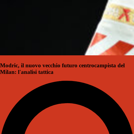
Modric, il nuovo vecchio futuro centrocampista del
Milan: l'analisi tattica