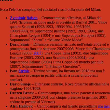
Ecco l’elenco completo dei calciatori croati della storia del Milan:
Zvonimir
Boban
– Centrocampista offensivo, al Milan dal
1991 (la prima stagione andò in prestito al Bari) al 2001. Vince
quattro Scudetti (1992/1993, 1993/1994, 1995/1996,
1998/1999), tre Supercoppe italiane (1992, 1993, 1994), una
Champions League (1994) e una Supercoppa Europea (1995).
Soprannomi? “Zorro” e “Milano Vende Moda”.
Dario Simic
– Difensore versatile, arrivato nell’estate 2002 ed è
protagonista fino alla stagione 2007/2008. Vince due Champions
League (2003,
2007
), una Coppa Italia (2003), due Supercoppe
Europee (2003, 2007), uno Scudetto (2003/2004), una
Supercoppa Italiana (2004) e una Coppa del mondo per club
(2007). Soprannome? “Il Principe Guerriero”.
Ivan
Strinic
– Terzino sinistro, ha firmato nel 2018 ma non è
mai sceso in campo in partite ufficiali a causa di problemi
cardiaci.
Dario Smoje
– Difensore centrale. Nove presenze ufficiali nella
stagione 1997/1998.
Drazen Brncic
– Centrocampista, una breve parentesi rossonera
nella stagione 2000/2001 con cinque presenze (a gennaio 2001
ceduto in prestito al Vicenza).
Alen Halilovic
– Centrocampista dal talento promettente
ma mai