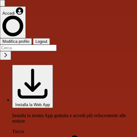
Accedi
Modifica profilo
Logout
Installa la Web App
Installa la nostra App gratuita e accedi più velocemente alle
notizie
Tocca