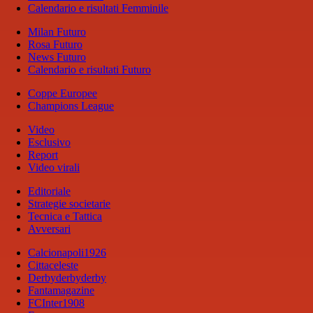
Calendario e risultati Femminile
Milan Futuro
Rosa Futuro
News Futuro
Calendario e risultati Futuro
Coppe Europee
Champions League
Video
Esclusivo
Report
Video virali
Editoriale
Strategie societarie
Tecnica e Tattica
Avversari
Calcionapoli1926
Cittaceleste
Derbyderbyderby
Fantamagazine
FCInter1908