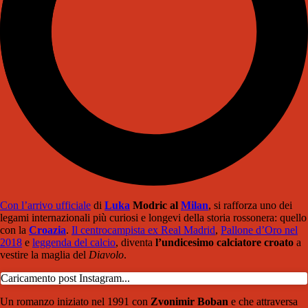
Con l’arrivo ufficiale
di
Luka
Modric al
Milan
, si rafforza uno dei
legami internazionali più curiosi e longevi della storia rossonera: quello
con la
Croazia
.
Il centrocampista ex Real Madrid
,
Pallone d’Oro nel
2018
e
leggenda del calcio
, diventa
l’undicesimo calciatore croato
a
vestire la maglia del
Diavolo
.
Caricamento post Instagram...
Un romanzo iniziato nel 1991 con
Zvonimir Boban
e che attraversa