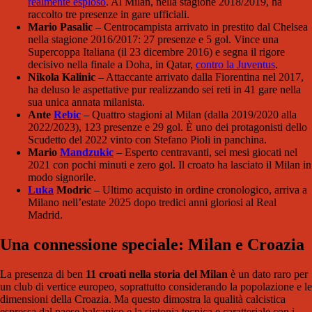
realmente esploso
. Al Milan, nella stagione 2018/2019, ha
raccolto tre presenze in gare ufficiali.
Mario Pasalic
– Centrocampista arrivato in prestito dal Chelsea
nella stagione 2016/2017: 27 presenze e 5 gol. Vince una
Supercoppa Italiana (il 23 dicembre 2016) e segna il rigore
decisivo nella finale a Doha, in Qatar,
contro la Juventus
.
Nikola Kalinic
– Attaccante arrivato dalla Fiorentina nel 2017,
ha deluso le aspettative pur realizzando sei reti in 41 gare nella
sua unica annata milanista.
Ante
Rebic
– Quattro stagioni al Milan (dalla 2019/2020 alla
2022/2023), 123 presenze e 29 gol. È uno dei protagonisti dello
Scudetto del 2022 vinto con Stefano Pioli in panchina.
Mario
Mandzukic
– Esperto centravanti, sei mesi giocati nel
2021 con pochi minuti e zero gol. Il croato ha lasciato il Milan in
modo signorile.
Luka
Modric
– Ultimo acquisto in ordine cronologico, arriva a
Milano nell’estate 2025 dopo tredici anni gloriosi al Real
Madrid.
Una connessione speciale: Milan e Croazia
La presenza di ben
11 croati nella storia del Milan
è un dato raro per
un club di vertice europeo, soprattutto considerando la popolazione e le
dimensioni della Croazia. Ma questo dimostra la qualità calcistica
espressa dal paese balcanico e la sintonia tecnica e caratteriale con i