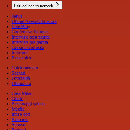
I siti del nostro network
News
Ultime News/Ultima ora
Live Blog
Conferenze Stampa
Interviste post partita
Interviste pre partita
Gossip e curiosità
Infortuni
Fantacalcio
Calciomercato
Scenari
Ufficialità
Ultima ora
Casa Milan
Glorie
Personaggi spicco
Maglia
Inni e cori
Palmares
Sponsor
Progetti