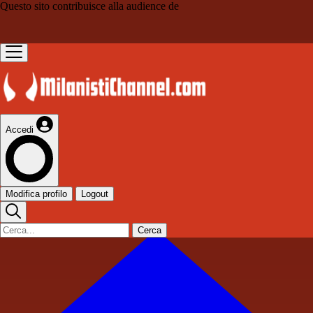
Questo sito contribuisce alla audience de
Accedi
Modifica profilo
Logout
Cerca