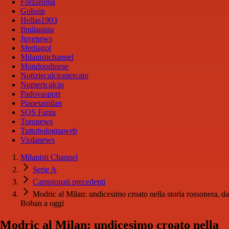
Forzaroma
Golssip
Hellas1903
Ilmilanista
Juvenews
Mediagol
Milanistichannel
Mondoudinese
Notiziecalciomercato
Numericalcio
Padovasport
Pianetamilan
SOS Fanta
Toronews
Tuttobolognaweb
Violanews
Milanisti Channel
Serie A
Campionati precedenti
Modric al Milan: undicesimo croato nella storia rossonera, da
Boban a oggi
Modric al Milan: undicesimo croato nella