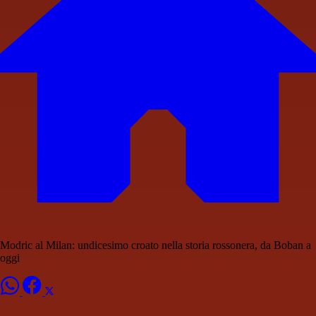
Modric al Milan: undicesimo croato nella storia rossonera, da Boban a
oggi