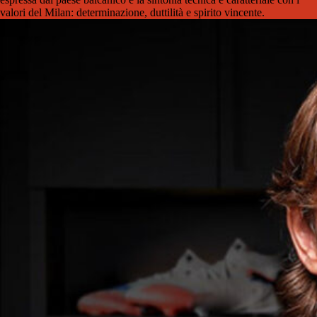
valori del Milan: determinazione, duttilità e spirito vincente.