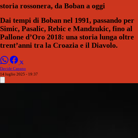
storia rossonera, da Boban a oggi
Dai tempi di Boban nel 1991, passando per
Simic, Pasalic, Rebic e Mandzukic, fino al
Pallone d’Oro 2018: una storia lunga oltre
trent’anni tra la Croazia e il Diavolo.
Davide Capano
14 luglio 2025 - 19:37