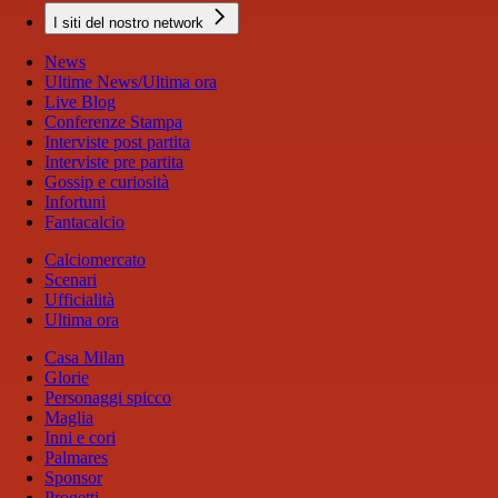
I siti del nostro network
News
Ultime News/Ultima ora
Live Blog
Conferenze Stampa
Interviste post partita
Interviste pre partita
Gossip e curiosità
Infortuni
Fantacalcio
Calciomercato
Scenari
Ufficialità
Ultima ora
Casa Milan
Glorie
Personaggi spicco
Maglia
Inni e cori
Palmares
Sponsor
Progetti