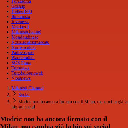
Forzaroma
Golssip
Hellas1903
Ilmilanista
Juvenews
Mediagol
Milanistichannel
Mondoudinese
Notiziecalciomercato
Numericalcio
Padovasport
Pianetamilan
SOS Fanta
Toronews
Tuttobolognaweb
Violanews
Milanisti Channel
Social
Modric non ha ancora firmato con il Milan, ma cambia già la
bio sui social
Modric non ha ancora firmato con il
Milan, ma cambia già la bio sui social