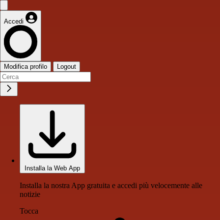
Accedi
Modifica profilo
Logout
Installa la Web App
Installa la nostra App gratuita e accedi più velocemente alle
notizie
Tocca