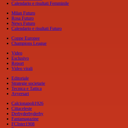
Calendario e risultati Femminile
Milan Futuro
Rosa Futuro
News Futuro
Calendario e risultati Futuro
Coppe Europee
Champions League
Video
Esclusivo
Report
Video virali
Editoriale
Strategie societarie
Tecnica e Tattica
Avversari
Calcionapoli1926
Cittaceleste
Derbyderbyderby
Fantamagazine
FCInter1908