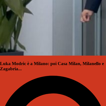
Luka Modric è a Milano: poi Casa Milan, Milanello e
Zagabria...