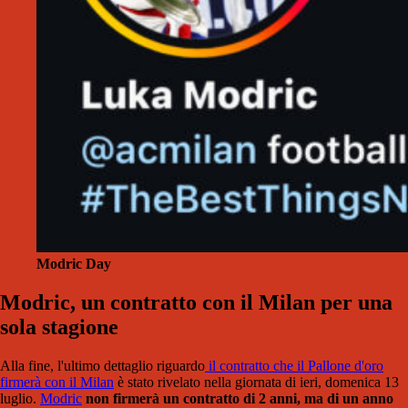
Modric Day
Modric, un contratto con il Milan per una
sola stagione
Alla fine, l'ultimo dettaglio riguardo
il contratto che il Pallone d'oro
firmerà con il Milan
è stato rivelato nella giornata di ieri, domenica 13
luglio.
Modric
non firmerà un contratto di 2 anni, ma di un anno