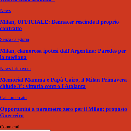
News
Milan, UFFICIALE: Bennacer rescinde il proprio
contratto
Senza categoria
Milan, clamorosa ipotesi dall'Argentina: Paredes per
la mediana
News Primavera
Memorial Mamma e Papà Cairo, il Milan Primavera
chiude 3°: vittoria contro l'Atalanta
Calciomercato
Opportunità a parametro zero per il Milan: proposto
Guerreiro
Commenti