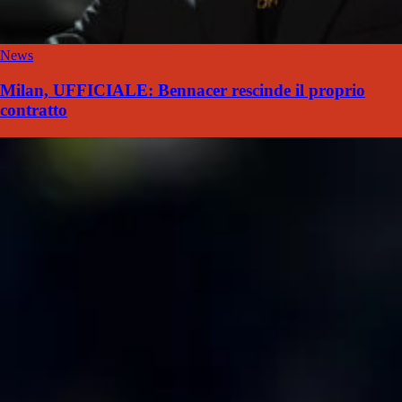
News
Milan, UFFICIALE: Bennacer rescinde il proprio
contratto