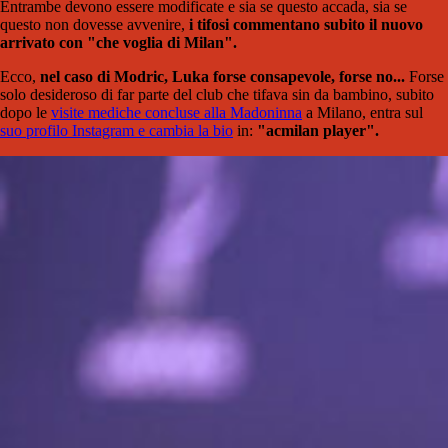
Entrambe devono essere modificate e sia se questo accada, sia se
questo non dovesse avvenire,
i tifosi commentano subito il nuovo
arrivato con "che voglia di Milan".
Ecco,
nel caso di Modric, Luka forse consapevole, forse no...
Forse
solo desideroso di far parte del club che tifava sin da bambino, subito
dopo le
visite mediche concluse alla Madoninna
a Milano, entra sul
suo profilo Instagram e cambia la bio
in:
"acmilan player".