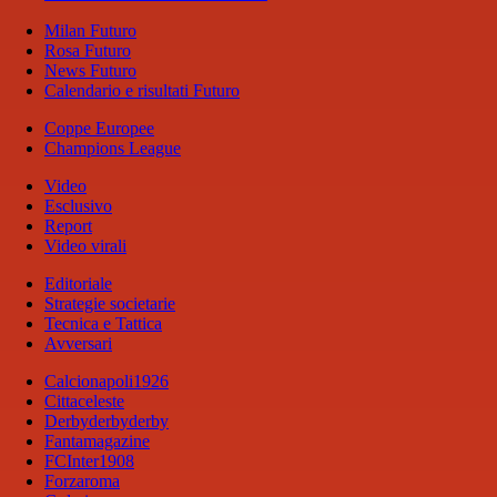
Milan Futuro
Rosa Futuro
News Futuro
Calendario e risultati Futuro
Coppe Europee
Champions League
Video
Esclusivo
Report
Video virali
Editoriale
Strategie societarie
Tecnica e Tattica
Avversari
Calcionapoli1926
Cittaceleste
Derbyderbyderby
Fantamagazine
FCInter1908
Forzaroma