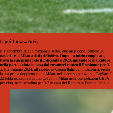
E poi Luka...Jovic
Il 1' settembre 2023 il nazionale serbo, due mesi dopo Romero ,si
trasferisce al Milan a titolo definitivo.
Dopo un inizio complicato,
trova la sua prima rete il 2 dicembre 2923, aprendo le marcature
nella partita vinta in casa dai rossoneri contro il Frosinone per 3-
1
. Il 2 gennaio 2024, all'esordio in Coppa Italia con i rossoneri, segna
la sua prima doppietta con il Milan, nel successo per 4-1 sul Cagliari. Il
22 febbraio segna il primo gol con il Milan nelle competizioni UEFA
per club, nella sconfitta per 3-2 in casa del Rennes in Europa League.