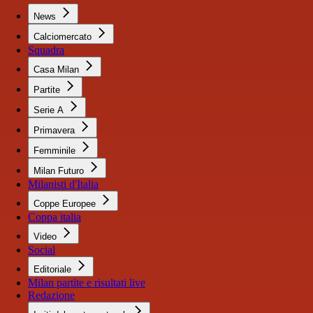
News
Calciomercato
Squadra
Casa Milan
Partite
Serie A
Primavera
Femminile
Milan Futuro
Milanisti d'Italia
Coppe Europee
Coppa italia
Video
Social
Editoriale
Milan partite e risultati live
Redazione