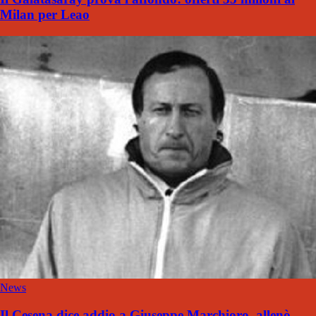
Milan per Leao
News
Il Cesena dice addio a Giuseppe Marchioro, allenò