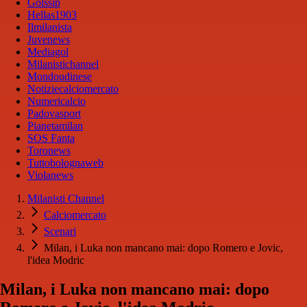
Golssip
Hellas1903
Ilmilanista
Juvenews
Mediagol
Milanistichannel
Mondoudinese
Notiziecalciomercato
Numericalcio
Padovasport
Pianetamilan
SOS Fanta
Toronews
Tuttobolognaweb
Violanews
Milanisti Channel
Calciomercato
Scenari
Milan, i Luka non mancano mai: dopo Romero e Jovic,
l'idea Modric
Milan, i Luka non mancano mai: dopo