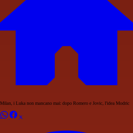
Milan, i Luka non mancano mai: dopo Romero e Jovic, l'idea Modric