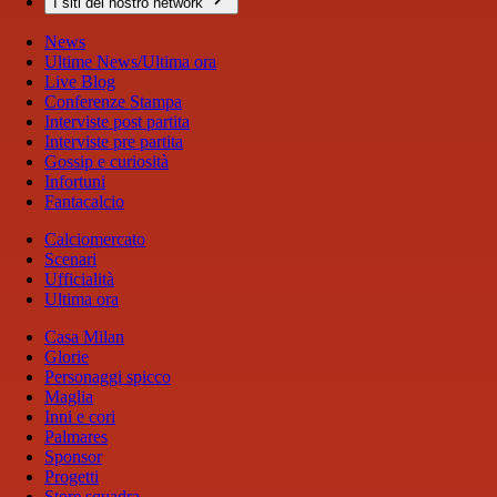
I siti del nostro network
News
Ultime News/Ultima ora
Live Blog
Conferenze Stampa
Interviste post partita
Interviste pre partita
Gossip e curiosità
Infortuni
Fantacalcio
Calciomercato
Scenari
Ufficialità
Ultima ora
Casa Milan
Glorie
Personaggi spicco
Maglia
Inni e cori
Palmares
Sponsor
Progetti
Store squadra