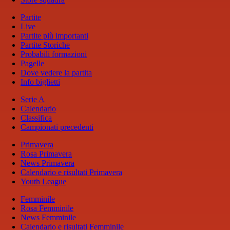
Partite
Live
Partite più importanti
Partite Storiche
Probabili formazioni
Pagelle
Dove vedere la partita
Info biglietti
Serie A
Calendario
Classifica
Campionati precedenti
Primavera
Rosa Primavera
News Primavera
Calendario e risultati Primavera
Youth League
Femminile
Rosa Femminile
News Femminile
Calendario e risultati Femminile