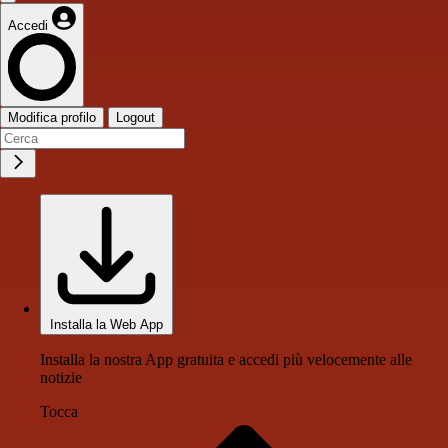
Accedi
Modifica profilo
Logout
Installa la Web App
Installa la nostra App gratuita e accedi più velocemente alle
notizie
Tocca