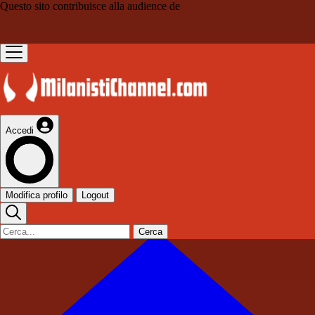
Questo sito contribuisce alla audience de
Accedi
Modifica profilo
Logout
Cerca