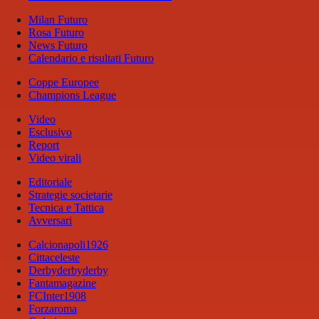
Milan Futuro
Rosa Futuro
News Futuro
Calendario e risultati Futuro
Coppe Europee
Champions League
Video
Esclusivo
Report
Video virali
Editoriale
Strategie societarie
Tecnica e Tattica
Avversari
Calcionapoli1926
Cittaceleste
Derbyderbyderby
Fantamagazine
FCInter1908
Forzaroma