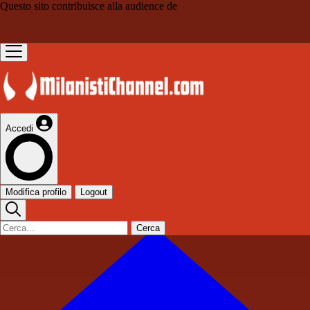
Questo sito contribuisce alla audience de
Accedi
Modifica profilo
Logout
Cerca