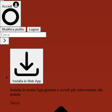
Accedi
Modifica profilo
Logout
Installa la Web App
Installa la nostra App gratuita e accedi più velocemente alle
notizie
Tocca