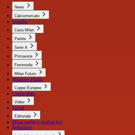
News
Calciomercato
Squadra
Casa Milan
Partite
Serie A
Primavera
Femminile
Milan Futuro
Milanisti d'Italia
Coppe Europee
Coppa italia
Video
Social
Editoriale
Milan partite e risultati live
Redazione