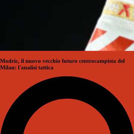
Modric, il nuovo vecchio futuro centrocampista del
Milan: l'analisi tattica