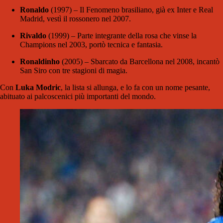
Ronaldo
(1997) – Il Fenomeno brasiliano, già ex Inter e Real
Madrid, vestì il rossonero nel 2007.
Rivaldo
(1999) – Parte integrante della rosa che vinse la
Champions nel 2003, portò tecnica e fantasia.
Ronaldinho
(2005) – Sbarcato da Barcellona nel 2008, incantò
San Siro con tre stagioni di magia.
Con
Luka Modric
, la lista si allunga, e lo fa con un nome pesante,
abituato ai palcoscenici più importanti del mondo.