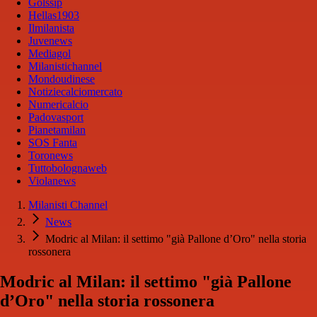
Golssip
Hellas1903
Ilmilanista
Juvenews
Mediagol
Milanistichannel
Mondoudinese
Notiziecalciomercato
Numericalcio
Padovasport
Pianetamilan
SOS Fanta
Toronews
Tuttobolognaweb
Violanews
Milanisti Channel
News
Modric al Milan: il settimo "già Pallone d’Oro" nella storia
rossonera
Modric al Milan: il settimo "già Pallone
d’Oro" nella storia rossonera