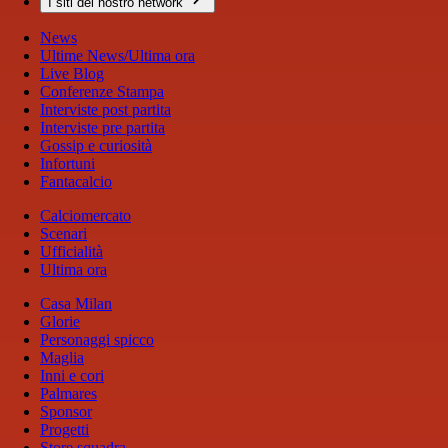
I siti del nostro network
News
Ultime News/Ultima ora
Live Blog
Conferenze Stampa
Interviste post partita
Interviste pre partita
Gossip e curiosità
Infortuni
Fantacalcio
Calciomercato
Scenari
Ufficialità
Ultima ora
Casa Milan
Glorie
Personaggi spicco
Maglia
Inni e cori
Palmares
Sponsor
Progetti
Store squadra