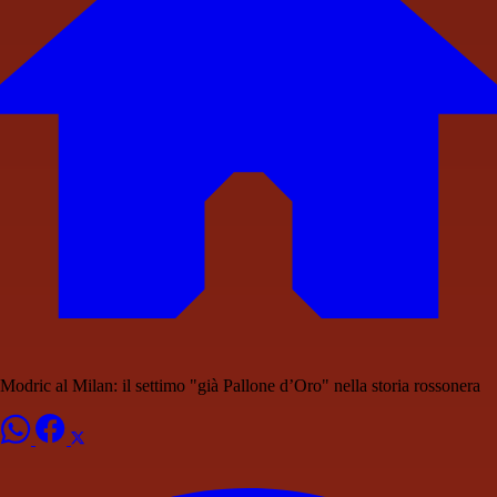
Modric al Milan: il settimo "già Pallone d’Oro" nella storia rossonera