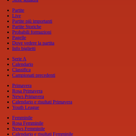
Partite
Live
Partite più importanti
Partite Storiche
Probabili formazioni
Pagelle
Dove vedere la partita
Info biglietti
Serie A
Calendario
Classifica
Campionati precedenti
Primavera
Rosa Primavera
News Primavera
Calendario e risultati Primavera
Youth League
Femminile
Rosa Femminile
News Femminile
Calendario e risultati Femminile