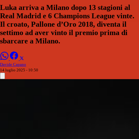
Luka arriva a Milano dopo 13 stagioni al
Real Madrid e 6 Champions League vinte.
Il croato, Pallone d’Oro 2018, diventa il
settimo ad aver vinto il premio prima di
sbarcare a Milano.
Davide Capano
14 luglio 2025 - 10:50