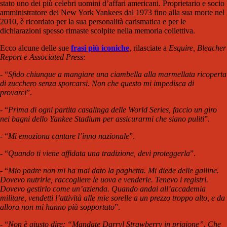
stato uno dei più celebri uomini d’affari americani. Proprietario e socio
amministratore dei New York Yankees dal 1973 fino alla sua morte nel
2010, è ricordato per la sua personalità carismatica e per le
dichiarazioni spesso rimaste scolpite nella memoria collettiva.
Ecco alcune delle sue
frasi più iconiche
, rilasciate a
Esquire, Bleacher
Report e Associated Press
:
- “
Sfido chiunque a mangiare una ciambella alla marmellata ricoperta
di zucchero senza sporcarsi. Non che questo mi impedisca di
provarci
”.
- “
Prima di ogni partita casalinga delle World Series, faccio un giro
nei bagni dello Yankee Stadium per assicurarmi che siano puliti
”.
- “
Mi emoziona cantare l’inno nazionale
”.
- “
Quando ti viene affidata una tradizione, devi proteggerla
”.
- “
Mio padre non mi ha mai dato la paghetta. Mi diede delle galline.
Dovevo nutrirle, raccogliere le uova e venderle. Tenevo i registri.
Dovevo gestirlo come un’azienda. Quando andai all’accademia
militare, vendetti l’attività alle mie sorelle a un prezzo troppo alto, e da
allora non mi hanno più sopportato
”.
- “
Non è giusto dire: “Mandate Darryl Strawberry in prigione”. Che