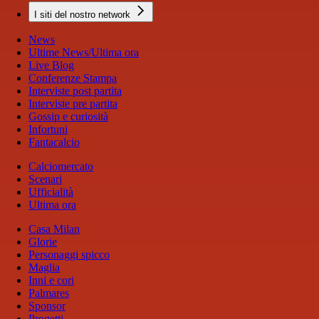
I siti del nostro network
News
Ultime News/Ultima ora
Live Blog
Conferenze Stampa
Interviste post partita
Interviste pre partita
Gossip e curiosità
Infortuni
Fantacalcio
Calciomercato
Scenari
Ufficialità
Ultima ora
Casa Milan
Glorie
Personaggi spicco
Maglia
Inni e cori
Palmares
Sponsor
Progetti