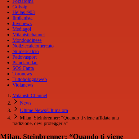
Forzaroma
Golssip
Hellas1903
Ilmilanista
Juvenews
Mediagol
Milanistichannel
Mondoudinese
Notiziecalciomercato
Numericalcio
Padovasport
Pianetamilan
SOS Fanta
Toronews
Tuttobolognaweb
Violanews
Milanisti Channel
News
Ultime News/Ultima ora
Milan, Steinbrenner: “Quando ti viene affidata una
tradizione, devi proteggerla"
Milan, Steinbrenner: “Quando ti viene