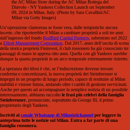
the AC Milan Store during the AC Milan Bottega del
Diavolo - NY Yankees Collection Launch on September
09, 2024 in Milan, Italy. (Photo by Sara Cavallini/AC
Milan via Getty Images)
Un’operazione clamorosa se fosse vera, dalle tempistiche ancora
incerte, che riporterebbe il Milan a cambiare proprietà a soli tre anni
dall’ingresso del fondo
RedBird Capital Partners
, subentrato nel 2022
a
Elliott Management Corporation
. Dal 2017, anno dell’uscita di scena
della storica proprietà Fininvest, il club rossonero ha già conosciuto tre
passaggi di mano in appena otto anni. Quella con gli Yankees sarebbe
dunque la quarta proprietà in un arco temporale estremamente ristretto.
La speranza dei tifosi è che, se l’indiscrezione dovesse trovare
conferma e concretizzarsi, la nuova proprietà dei Steinbrenner si
impegni in un progetto di lungo periodo, capace di restituire al Milan
stabilità e visione futura, andando oltre i cambi di gestione ravvicinati.
Anche per questo ad accompagnare la semplice notizia di un possibile
interessamento, abbiamo raccolto
le frasi più celebri della famiglia
Steinbrenner
, pronunciate, soprattutto da George III, il primo
proprietario degli Yankees.
Iscriviti al
canale Whatsapp di Milanistichannel
per leggere in
anteprima tutte le notizie sul Milan. Entra a far parte di una
famiglia rossonera.