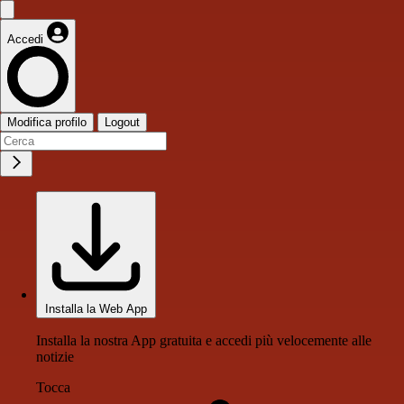
Accedi
Modifica profilo
Logout
Installa la Web App
Installa la nostra App gratuita e accedi più velocemente alle
notizie
Tocca