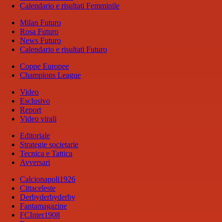
Calendario e risultati Femminile
Milan Futuro
Rosa Futuro
News Futuro
Calendario e risultati Futuro
Coppe Europee
Champions League
Video
Esclusivo
Report
Video virali
Editoriale
Strategie societarie
Tecnica e Tattica
Avversari
Calcionapoli1926
Cittaceleste
Derbyderbyderby
Fantamagazine
FCInter1908