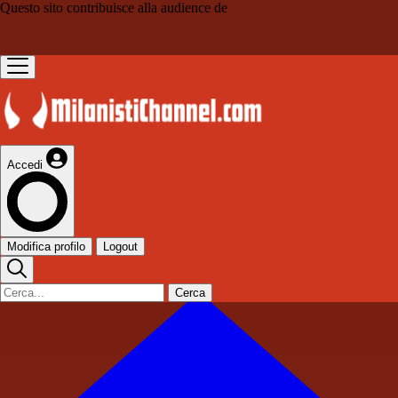
Questo sito contribuisce alla audience de
Accedi
Modifica profilo
Logout
Cerca