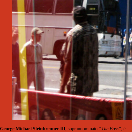
George Michael Steinbrenner III
, soprannominato
“The Boss”
, è