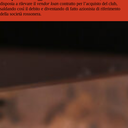
disposta a rilevare il
vendor loan
contratto per l’acquisto del club,
saldando così il debito e diventando di fatto azionista di riferimento
della società rossonera.