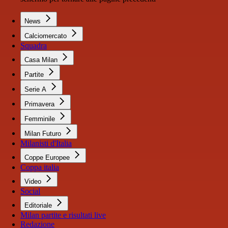
News
Calciomercato
Squadra
Casa Milan
Partite
Serie A
Primavera
Femminile
Milan Futuro
Milanisti d'Italia
Coppe Europee
Coppa italia
Video
Social
Editoriale
Milan partite e risultati live
Redazione