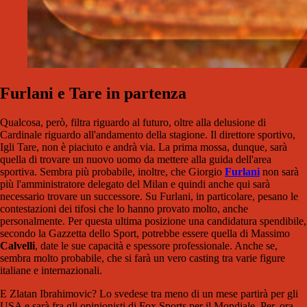
Furlani e Tare in partenza
Qualcosa, però, filtra riguardo al futuro, oltre alla delusione di
Cardinale riguardo all'andamento della stagione. Il direttore sportivo,
Igli Tare, non è piaciuto e andrà via. La prima mossa, dunque, sarà
quella di trovare un nuovo uomo da mettere alla guida dell'area
sportiva. Sembra più probabile, inoltre, che Giorgio
Furlani
non sarà
più l'amministratore delegato del Milan e quindi anche qui sarà
necessario trovare un successore. Su Furlani, in particolare, pesano le
contestazioni dei tifosi che lo hanno provato molto, anche
personalmente. Per questa ultima posizione una candidatura spendibile,
secondo la Gazzetta dello Sport, potrebbe essere quella di Massimo
Calvelli
, date le sue capacità e spessore professionale. Anche se,
sembra molto probabile, che si farà un vero casting tra varie figure
italiane e internazionali.
E Zlatan Ibrahimovic? Lo svedese tra meno di un mese partirà per gli
USA e sarà fra gli opinionisti di Fox Sports per il Mondiale. Per, ora,