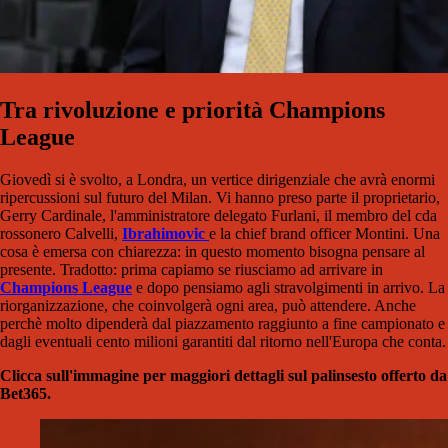
Tra rivoluzione e priorità Champions
League
Giovedì si è svolto, a Londra, un vertice dirigenziale che avrà enormi
ripercussioni sul futuro del Milan. Vi hanno preso parte il proprietario,
Gerry Cardinale, l'amministratore delegato Furlani, il membro del cda
rossonero Calvelli,
Ibrahimovic
e la chief brand officer Montini. Una
cosa è emersa con chiarezza: in questo momento bisogna pensare al
presente. Tradotto: prima capiamo se riusciamo ad arrivare in
Champions League
e dopo pensiamo agli stravolgimenti in arrivo. La
riorganizzazione, che coinvolgerà ogni area, può attendere. Anche
perchè molto dipenderà dal piazzamento raggiunto a fine campionato e
dagli eventuali cento milioni garantiti dal ritorno nell'Europa che conta.
Clicca sull'immagine per maggiori dettagli sul palinsesto offerto da
Bet365.