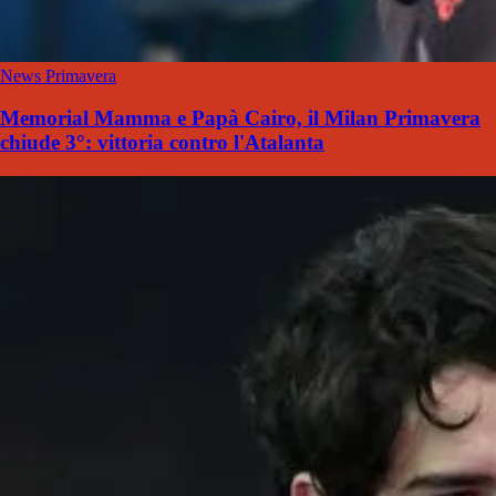
News Primavera
Memorial Mamma e Papà Cairo, il Milan Primavera
chiude 3°: vittoria contro l'Atalanta