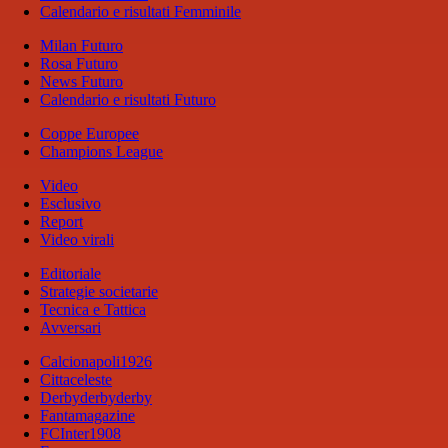
Calendario e risultati Femminile
Milan Futuro
Rosa Futuro
News Futuro
Calendario e risultati Futuro
Coppe Europee
Champions League
Video
Esclusivo
Report
Video virali
Editoriale
Strategie societarie
Tecnica e Tattica
Avversari
Calcionapoli1926
Cittaceleste
Derbyderbyderby
Fantamagazine
FCInter1908