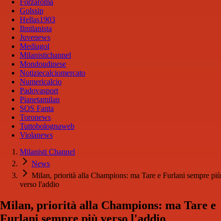
Forzaroma
Golssip
Hellas1903
Ilmilanista
Juvenews
Mediagol
Milanistichannel
Mondoudinese
Notiziecalciomercato
Numericalcio
Padovasport
Pianetamilan
SOS Fanta
Toronews
Tuttobolognaweb
Violanews
Milanisti Channel
News
Milan, priorità alla Champions: ma Tare e Furlani sempre più
verso l'addio
Milan, priorità alla Champions: ma Tare e
Furlani sempre più verso l'addio