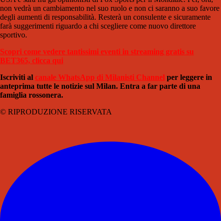
non vedrà un cambiamento nel suo ruolo e non ci saranno a suo favore
degli aumenti di responsabilità. Resterà un consulente e sicuramente
farà suggerimenti riguardo a chi scegliere come nuovo direttore
sportivo.
Scopri come vedere tantissimi eventi in streaming gratis su
BET365, clicca qui
Iscriviti al
canale WhatsApp di Milanisti Channel
per leggere in
anteprima tutte le notizie sul Milan. Entra a far parte di una
famiglia rossonera.
© RIPRODUZIONE RISERVATA