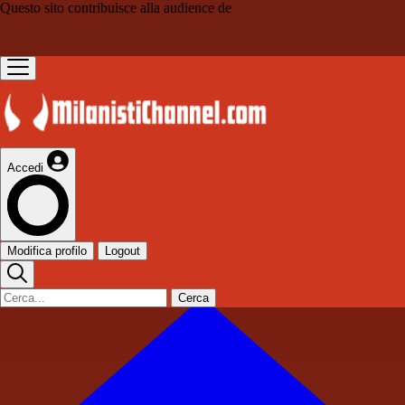
Questo sito contribuisce alla audience de
Accedi
Modifica profilo
Logout
Cerca