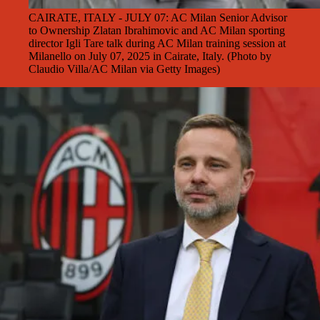
CAIRATE, ITALY - JULY 07: AC Milan Senior Advisor
to Ownership Zlatan Ibrahimovic and AC Milan sporting
director Igli Tare talk during AC Milan training session at
Milanello on July 07, 2025 in Cairate, Italy. (Photo by
Claudio Villa/AC Milan via Getty Images)