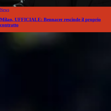
News
Milan, UFFICIALE: Bennacer rescinde il proprio
contratto