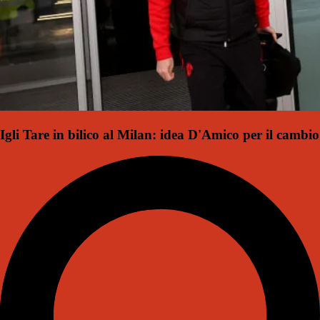
Igli Tare in bilico al Milan: idea D'Amico per il cambio