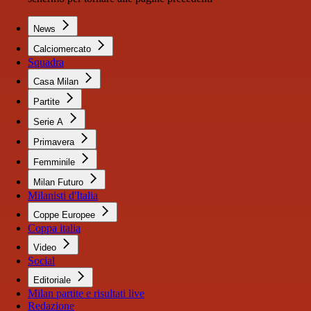
News
Calciomercato
Squadra
Casa Milan
Partite
Serie A
Primavera
Femminile
Milan Futuro
Milanisti d'Italia
Coppe Europee
Coppa italia
Video
Social
Editoriale
Milan partite e risultati live
Redazione