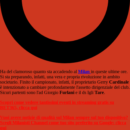
Ha del clamoroso quanto sta accadendo al
Milan
in queste ultime ore.
Si sta preparando, infatti, una vera e propria rivoluzione in ambito
societario. Finito il campionato, infatti, il proprietario Gerry
Cardinale
è intenzionato a cambiare profondamente l'assetto dirigenziale del club.
Sicuri partenti sono l'ad Giorgio
Furlani
e il ds Igli
Tare
.
Scopri come vedere tantissimi eventi in streaming gratis su
BET365, clicca qui
Vuoi avere notizie di qualità sul Milan sempre sul tuo dispositivo?
Scegli Milanisti Channel come tuo sito preferito su Google: clicca
qui