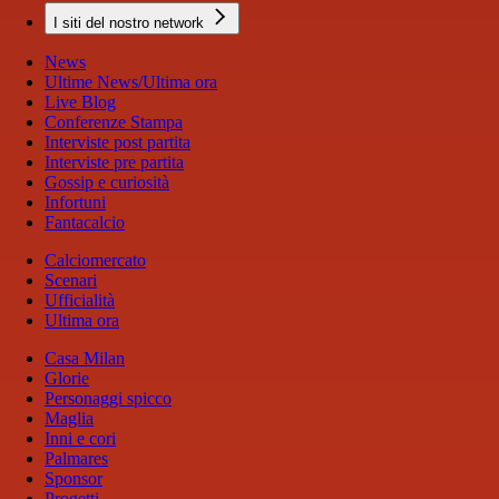
I siti del nostro network
News
Ultime News/Ultima ora
Live Blog
Conferenze Stampa
Interviste post partita
Interviste pre partita
Gossip e curiosità
Infortuni
Fantacalcio
Calciomercato
Scenari
Ufficialità
Ultima ora
Casa Milan
Glorie
Personaggi spicco
Maglia
Inni e cori
Palmares
Sponsor
Progetti