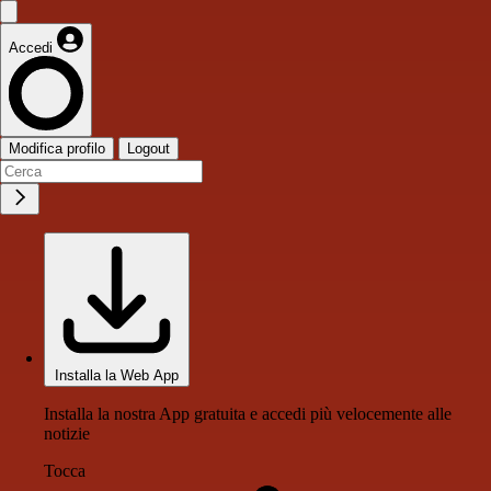
Accedi
Modifica profilo
Logout
Installa la Web App
Installa la nostra App gratuita e accedi più velocemente alle
notizie
Tocca