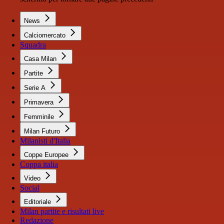
News
Calciomercato
Squadra
Casa Milan
Partite
Serie A
Primavera
Femminile
Milan Futuro
Milanisti d'Italia
Coppe Europee
Coppa italia
Video
Social
Editoriale
Milan partite e risultati live
Redazione