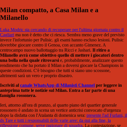
Milan compatto, a Casa Milan e a
Milanello
Luka Modric sta cercando di recuperare per l'ultima giornata contro il
Cagliari
ma non è detto che ci riesca. Sembra meno grave del previsto
invece l'infortunio per Pulisic. gli esami hanno escluso lesioni. Pulisic
dovrebbe giocare contro il Genoa, con accanto Gimenez. A
centrocampo nuovo ballottaggio tra Ricci e Jashari.
Il ritiro a
Milanello avrà come obiettivo quello di mettere i giocatori dentro
una bolla nella quale ritrovarsi
e, probabilmente, analizzare questo
rendimento che ha portato il Milan a doversi giocare la Champions in
queste condizioni. C'è bisogno che tutti si siano uno scossone,
altrimenti sarà un vero e proprio disastro.
Iscriviti al
canale WhatsApp di Milanisti Channel
per leggere in
anteprima tutte le notizie sul Milan. Entra a far parte di una
famiglia rossonera.
Ieri, attorno all'ora di pranzo, al quarto piano del quartier generale
rossonero è andato in scena un vertice anticrisi convocato d'urgenza
dopo la disfatta con l'Atalanta di domenica sera:
presente l'ad Furlani, il
ds Tare e tutti i responsabili delle varie aree: da qui alla fine, la
riflessione comune, serve ragionare di squadra
. La contestazione, se