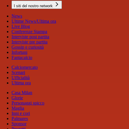
I siti del nostro network
News
Ultime News/Ultima ora
Live Blog
Conferenze Stampa
Interviste post partita
Interviste pre partita
Gossip e curiosità
Infortuni
Fantacalcio
Calciomercato
Scenari
Ufficialità
Ultima ora
Casa Milan
Glorie
Personaggi spicco
Maglia
Inni e cori
Palmares
Sponsor
Progetti