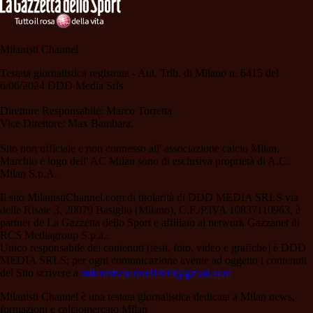
Milanisti Channel
Testata giornalistica registrata - Aut. Trib. di Milano n. 6415 del
6/06/2024 DDD Media Srls
Direttore Responsabile: Marco Torretta
Vice Direttore: Max Bambara.
Sito non ufficiale e non connesso all' associazione calcio Milan.
Marchio e logo dell' AC Milan sono di esclusiva proprietà di A.C.
Milan S.p.A.
Il sito MilanistiChannel.com di titolarità di DDD MEDIA SRLS via
delle Risaie 3, 20079 Basiglio (Milano), C.F./P.IVA 10837110963, è
partner de La Gazzetta dello Sport e affiliato al network Gazzanet di
RCS Mediagroup S.p.a..
Unico responsabile dei contenuti (testi, foto, video e grafiche) è DDD
MEDIA SRLS; per ogni comunicazione avente ad oggetto i contenuti
del Sito scrivere a
milanistichannel1899@gmail.com
Milanisti Channel è una testata giornalistica dedicata a Milan news,
formazioni e calciomercato Milan