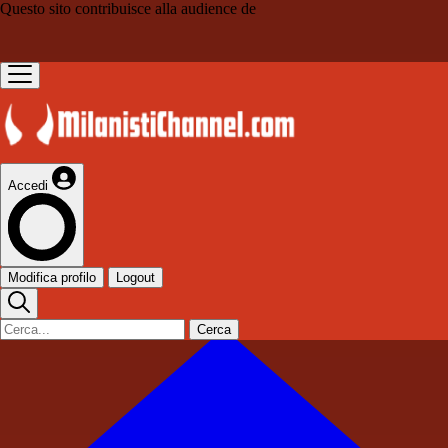
Questo sito contribuisce alla audience de
Accedi
Modifica profilo
Logout
Cerca