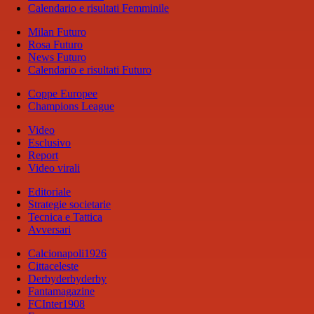
Calendario e risultati Femminile
Milan Futuro
Rosa Futuro
News Futuro
Calendario e risultati Futuro
Coppe Europee
Champions League
Video
Esclusivo
Report
Video virali
Editoriale
Strategie societarie
Tecnica e Tattica
Avversari
Calcionapoli1926
Cittaceleste
Derbyderbyderby
Fantamagazine
FCInter1908