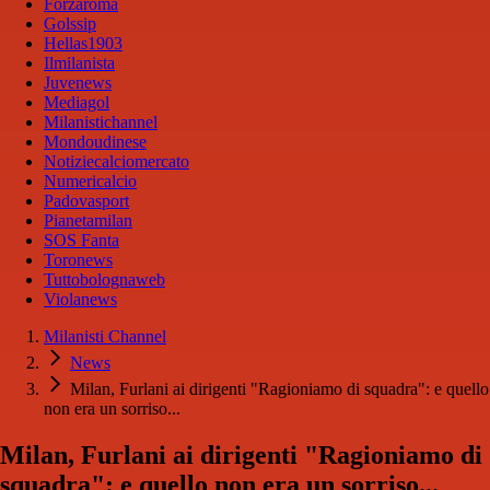
Forzaroma
Golssip
Hellas1903
Ilmilanista
Juvenews
Mediagol
Milanistichannel
Mondoudinese
Notiziecalciomercato
Numericalcio
Padovasport
Pianetamilan
SOS Fanta
Toronews
Tuttobolognaweb
Violanews
Milanisti Channel
News
Milan, Furlani ai dirigenti "Ragioniamo di squadra": e quello
non era un sorriso...
Milan, Furlani ai dirigenti "Ragioniamo di
squadra": e quello non era un sorriso...