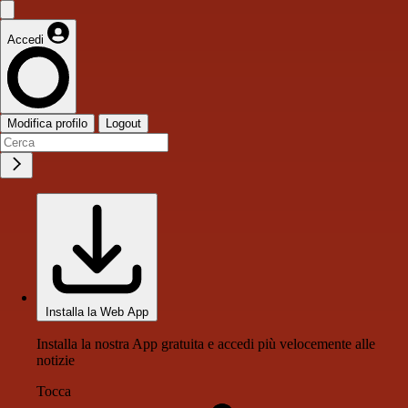
Accedi
Modifica profilo
Logout
Installa la Web App
Installa la nostra App gratuita e accedi più velocemente alle
notizie
Tocca