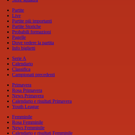
Partite
Live
Partite più importanti
Partite Storiche
Probabili formazioni
Pagelle
Dove vedere la partita
Info biglietti
Serie A
Calendario
Classifica
Campionati precedenti
Primavera
Rosa Primavera
News Primavera
Calendario e risultati Primavera
Youth League
Femminile
Rosa Femminile
News Femminile
Calendario e risultati Femminile