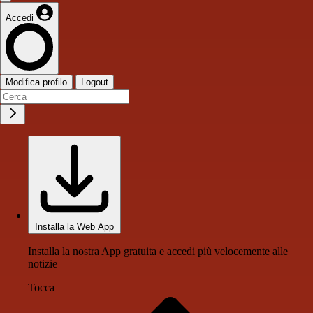
Accedi
Modifica profilo
Logout
Installa la Web App
Installa la nostra App gratuita e accedi più velocemente alle
notizie
Tocca