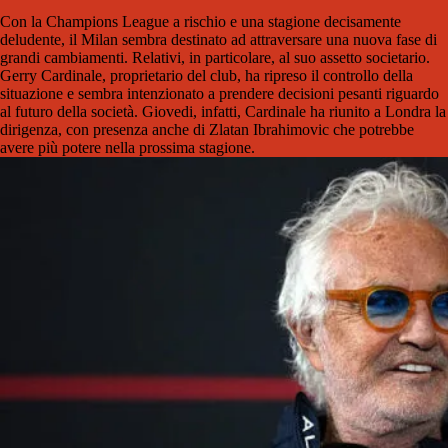
Con la Champions League a rischio e una stagione decisamente
deludente, il Milan sembra destinato ad attraversare una nuova fase di
grandi cambiamenti. Relativi, in particolare, al suo assetto societario.
Gerry Cardinale, proprietario del club, ha ripreso il controllo della
situazione e sembra intenzionato a prendere decisioni pesanti riguardo
al futuro della società. Giovedi, infatti, Cardinale ha riunito a Londra la
dirigenza, con presenza anche di Zlatan Ibrahimovic che potrebbe
avere più potere nella prossima stagione.