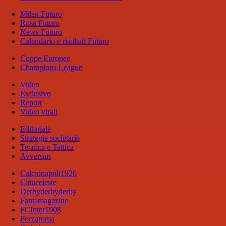
Milan Futuro
Rosa Futuro
News Futuro
Calendario e risultati Futuro
Coppe Europee
Champions League
Video
Esclusivo
Report
Video virali
Editoriale
Strategie societarie
Tecnica e Tattica
Avversari
Calcionapoli1926
Cittaceleste
Derbyderbyderby
Fantamagazine
FCInter1908
Forzaroma