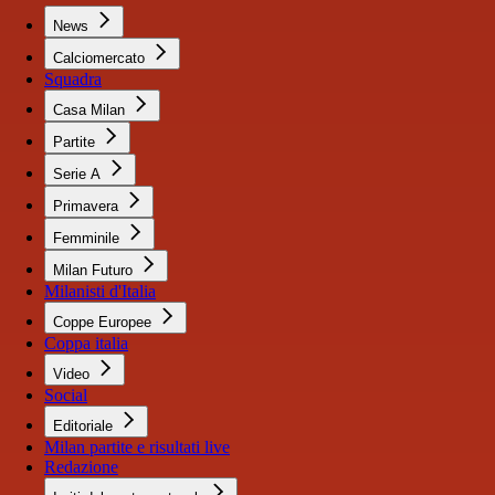
News
Calciomercato
Squadra
Casa Milan
Partite
Serie A
Primavera
Femminile
Milan Futuro
Milanisti d'Italia
Coppe Europee
Coppa italia
Video
Social
Editoriale
Milan partite e risultati live
Redazione