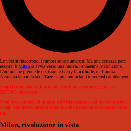
Le voci si rincorrono, i rumors sono numerosi. Ma una certezza pare
esserci. Il
Milan
si avvia verso una nuova, l'ennesima, rivoluzione.
L'uomo che prende le decisioni è Gerry
Cardinale
, da Londra.
Assodata la partenza di
Tare
, si preannunciano numerosi cambiamenti.
Scopri come vedere tantissimi eventi in streaming gratis su
BET365, clicca qui
Vuoi avere notizie di qualità sul Milan sempre sul tuo dispositivo?
Scegli Milanisti Channel come tuo sito preferito su Google: clicca
qui
Milan, rivoluzione in vista