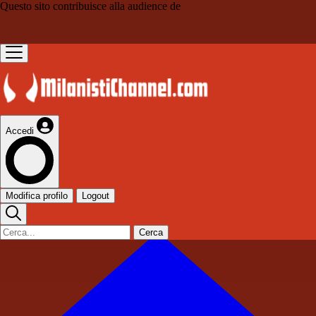
Questo sito contribuisce alla audience de
Accedi
Modifica profilo
Logout
Cerca