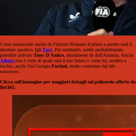
Come annunciato anche da Fabrizio Romano il primo a partire sarà il
direttore sportivo, Igli
Tare
. Per sostituirlo, molto probabilmente,
potrebbe arrivare
Tony D'Amico
, attualmente ds dell'Atalanta. Anche
Allegri
non è certo di quale sarà il suo futuro e come lui, sembra a
rischio, anche l'ad Giorgio
Furlani
, molto contestato dal tifo
rossonero.
Clicca sull'immagine per maggiori dettagli sul palinsesto offerto da
Bet365.