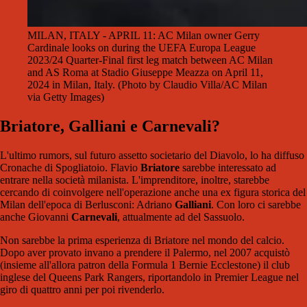
MILAN, ITALY - APRIL 11: AC Milan owner Gerry
Cardinale looks on during the UEFA Europa League
2023/24 Quarter-Final first leg match between AC Milan
and AS Roma at Stadio Giuseppe Meazza on April 11,
2024 in Milan, Italy. (Photo by Claudio Villa/AC Milan
via Getty Images)
Briatore, Galliani e Carnevali?
L'ultimo rumors, sul futuro assetto societario del Diavolo, lo ha diffuso
Cronache di Spogliatoio. Flavio
Briatore
sarebbe interessato ad
entrare nella società milanista. L'imprenditore, inoltre, starebbe
cercando di coinvolgere nell'operazione anche una ex figura storica del
Milan dell'epoca di Berlusconi: Adriano
Galliani
. Con loro ci sarebbe
anche Giovanni
Carnevali
, attualmente ad del Sassuolo.
Non sarebbe la prima esperienza di Briatore nel mondo del calcio.
Dopo aver provato invano a prendere il Palermo, nel 2007 acquistò
(insieme all'allora patron della Formula 1 Bernie Ecclestone) il club
inglese del Queens Park Rangers, riportandolo in Premier League nel
giro di quattro anni per poi rivenderlo.