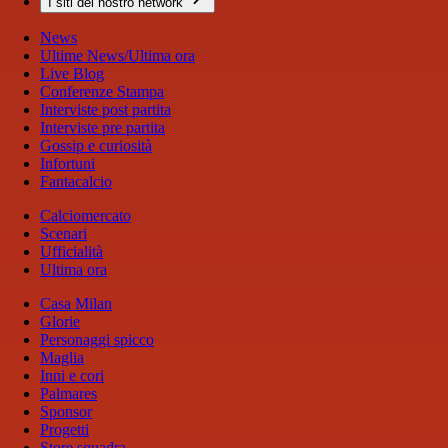
I siti del nostro network
News
Ultime News/Ultima ora
Live Blog
Conferenze Stampa
Interviste post partita
Interviste pre partita
Gossip e curiosità
Infortuni
Fantacalcio
Calciomercato
Scenari
Ufficialità
Ultima ora
Casa Milan
Glorie
Personaggi spicco
Maglia
Inni e cori
Palmares
Sponsor
Progetti
Store squadra