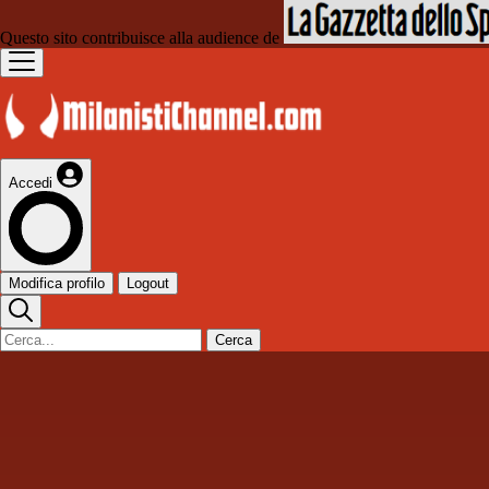
Questo sito contribuisce alla audience de
Accedi
Modifica profilo
Logout
Cerca