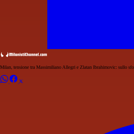
Milan, tensione tra Massimiliano Allegri e Zlatan Ibrahimovic: sullo 