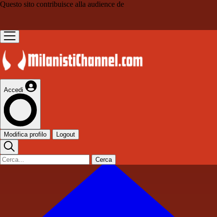
Questo sito contribuisce alla audience de
Accedi
Modifica profilo
Logout
Cerca