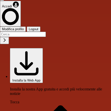
Accedi
Modifica profilo
Logout
Installa la Web App
Installa la nostra App gratuita e accedi più velocemente alle
notizie
Tocca