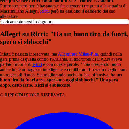
rete più veloce del Milan al minuto 3.12'' contro l'Atalanta
.
Purtroppo però non è bastata per far ottenere i tre punti alla squadra di
Massimiliano Allegri.
Ricci
però ha esaudito il desiderio del suo
allenatore.
Caricamento post Instagram...
Allegri su Ricci: "Ha un buon tiro da fuori,
spero si sblocchi"
Infatti è passata inosservata, ma
Allegri pre Milan-Pisa
, quindi nella
gara prima di quella contro l'Atalanta, ai microfoni di DAZN aveva
parlato proprio di
Ricci
e con queste parole: "
"
Sta crescendo molto
anche lui, è un ragazzo intelligente e equilibrato. Lo vedo meglio con
un regista di fianco. Sta migliorando anche in fase offensiva,
ha un
buon tiro da fuori area, speriamo oggi si sblocchi." Una gara
dopo, detto fatto, Ricci si è sbloccato.
© RIPRODUZIONE RISERVATA