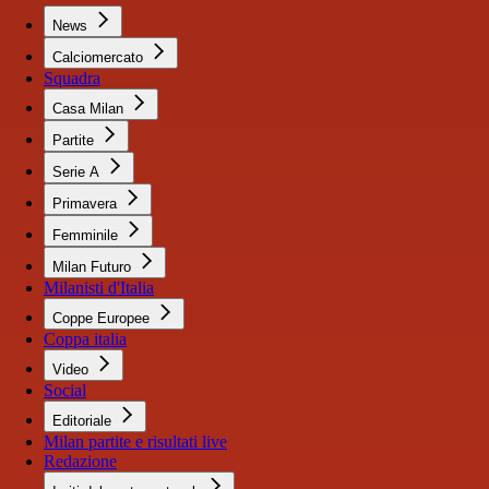
News
Calciomercato
Squadra
Casa Milan
Partite
Serie A
Primavera
Femminile
Milan Futuro
Milanisti d'Italia
Coppe Europee
Coppa italia
Video
Social
Editoriale
Milan partite e risultati live
Redazione