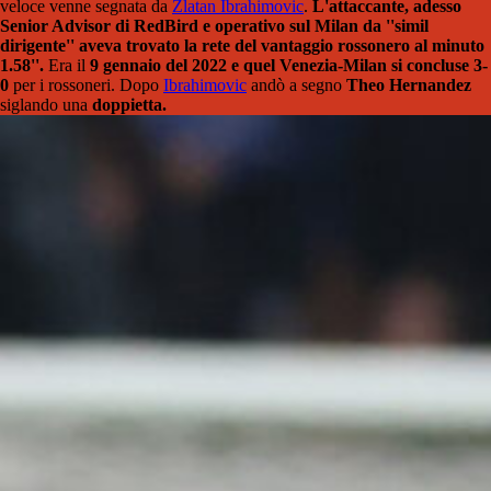
veloce venne segnata da
Zlatan Ibrahimovic
.
L'attaccante, adesso
Senior Advisor di RedBird e operativo sul Milan da ''simil
dirigente'' aveva trovato la rete del vantaggio rossonero al minuto
1.58''.
Era il
9 gennaio del 2022 e quel Venezia-Milan si concluse 3-
0
per i rossoneri. Dopo
Ibrahimovic
andò a segno
Theo Hernandez
siglando una
doppietta.