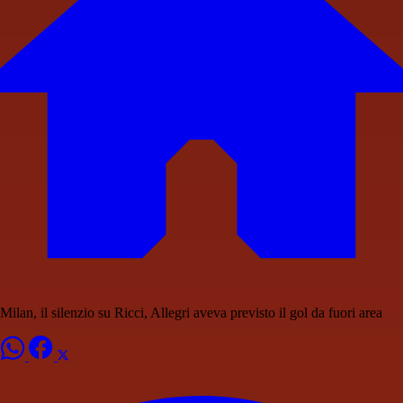
Milan, il silenzio su Ricci, Allegri aveva previsto il gol da fuori area