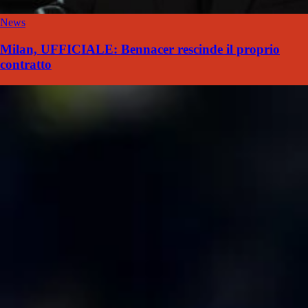
News
Milan, UFFICIALE: Bennacer rescinde il proprio
contratto