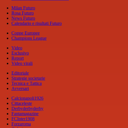
Milan Futuro
Rosa Futuro
News Futuro
Calendario e risultati Futuro
Coppe Europee
Champions League
Video
Esclusivo
Report
Video virali
Editoriale
Strategie societarie
Tecnica e Tattica
Avversari
Calcionapoli1926
Cittaceleste
Derbyderbyderby
Fantamagazine
FCInter1908
Forzaroma