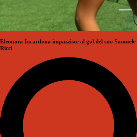
Eleonora Incardona impazzisce al gol del suo Samuele
Ricci