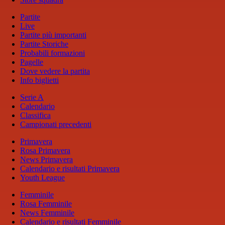
Partite
Live
Partite più importanti
Partite Storiche
Probabili formazioni
Pagelle
Dove vedere la partita
Info biglietti
Serie A
Calendario
Classifica
Campionati precedenti
Primavera
Rosa Primavera
News Primavera
Calendario e risultati Primavera
Youth League
Femminile
Rosa Femminile
News Femminile
Calendario e risultati Femminile