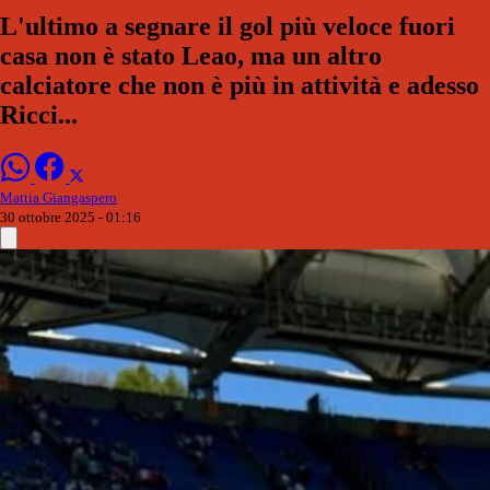
L'ultimo a segnare il gol più veloce fuori
casa non è stato Leao, ma un altro
calciatore che non è più in attività e adesso
Ricci...
Mattia Giangaspero
30 ottobre 2025 - 01:16