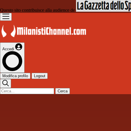
Questo sito contribuisce alla audience de
Accedi
Modifica profilo
Logout
Cerca