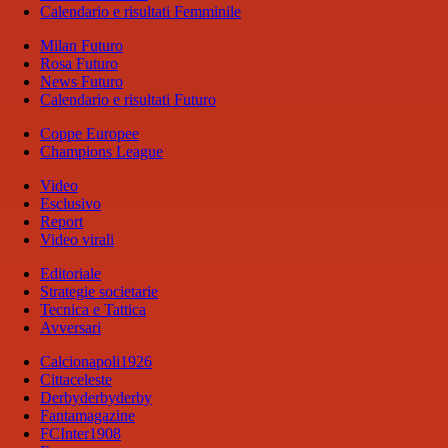
Calendario e risultati Femminile
Milan Futuro
Rosa Futuro
News Futuro
Calendario e risultati Futuro
Coppe Europee
Champions League
Video
Esclusivo
Report
Video virali
Editoriale
Strategie societarie
Tecnica e Tattica
Avversari
Calcionapoli1926
Cittaceleste
Derbyderbyderby
Fantamagazine
FCInter1908