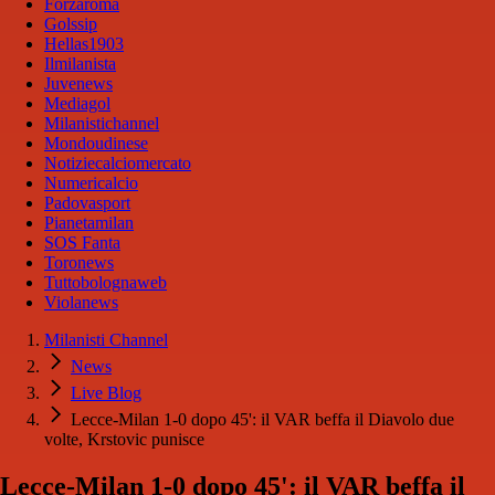
Forzaroma
Golssip
Hellas1903
Ilmilanista
Juvenews
Mediagol
Milanistichannel
Mondoudinese
Notiziecalciomercato
Numericalcio
Padovasport
Pianetamilan
SOS Fanta
Toronews
Tuttobolognaweb
Violanews
Milanisti Channel
News
Live Blog
Lecce-Milan 1-0 dopo 45': il VAR beffa il Diavolo due
volte, Krstovic punisce
Lecce-Milan 1-0 dopo 45': il VAR beffa il