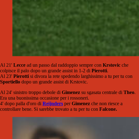
Al 21'
Lecce
ad un passo dal raddoppio sempre con
Krstovic
che
colpisce il palo dopo un grande assist in 1-2 di
Pierotti
.
Al 23'
Pierotti
si divora la rete spedendo larghissimo a tu per tu con
Sportiello
dopo un grande assist di Krstovic.
Al 24' sinistro troppo debole di
Gimenez
su sgasata centrale di
Theo
.
Era una buonissima occasione per i rossoneri.
4' dopo palla d'oro di
Reijnders
per
Gimenez
che non riesce a
controllare bene. Si sarebbe trovato a tu per tu con
Falcone.