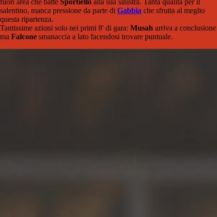
fuori area che batte
Sportiello
alla sua sinistra. Tanta qualità per il
salentino, manca pressione da parte di
Gabbia
che sfrutta al meglio
questa ripartenza.
Tantissime azioni solo nei primi 8' di gara:
Musah
arriva a conclusione
ma
Falcone
smanaccia a lato facendosi trovare puntuale.