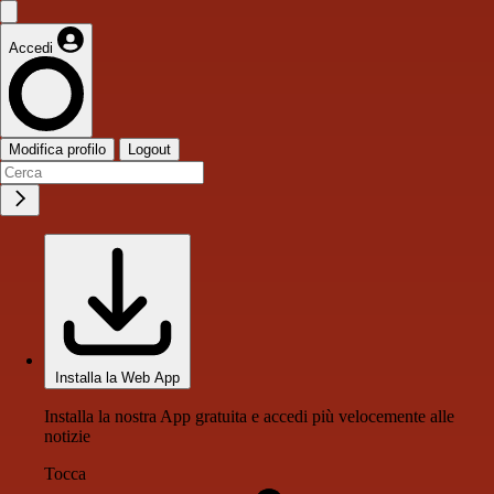
Accedi
Modifica profilo
Logout
Installa la Web App
Installa la nostra App gratuita e accedi più velocemente alle
notizie
Tocca