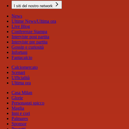
I siti del nostro network
News
Ultime News/Ultima ora
Live Blog
Conferenze Stampa
Interviste post partita
Interviste pre partita
Gossip e curiosità
Infortuni
Fantacalcio
Calciomercato
Scenari
Ufficialità
Ultima ora
Casa Milan
Glorie
Personaggi spicco
Maglia
Inni e cori
Palmares
Sponsor
Progetti