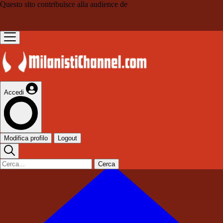
Questo sito contribuisce alla audience de
Accedi
Modifica profilo
Logout
Cerca