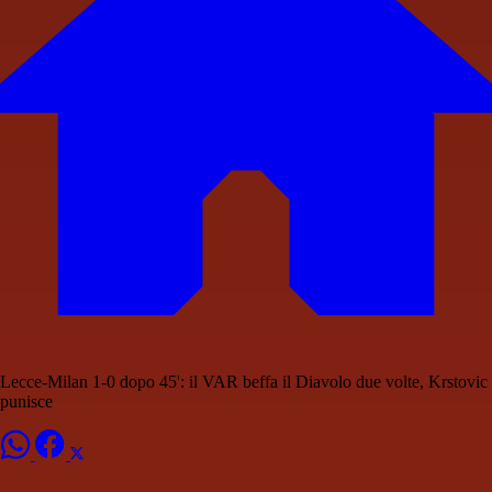
Lecce-Milan 1-0 dopo 45': il VAR beffa il Diavolo due volte, Krstovic
punisce