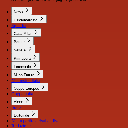
News
Calciomercato
Squadra
Casa Milan
Partite
Serie A
Primavera
Femminile
Milan Futuro
Milanisti d'Italia
Coppe Europee
Coppa italia
Video
Social
Editoriale
Milan partite e risultati live
Redazione