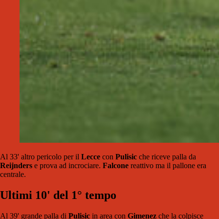
Al 33' altro pericolo per il
Lecce
con
Pulisic
che riceve palla da
Reijnders
e prova ad incrociare.
Falcone
reattivo ma il pallone era
centrale.
Ultimi 10' del 1° tempo
Al 39' grande palla di
Pulisic
in area con
Gimenez
che la colpisce