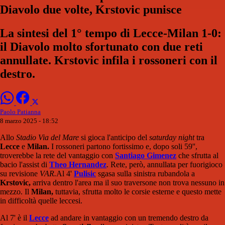
Diavolo due volte, Krstovic punisce
La sintesi del 1° tempo di Lecce-Milan 1-0:
il Diavolo molto sfortunato con due reti
annullate. Krstovic infila i rossoneri con il
destro.
Paolo Patianna
8 marzo 2025 - 18:52
Allo
Stadio Via del Mare
si gioca l'anticipo del
saturday night
tra
Lecce
e
Milan.
I rossoneri partono fortissimo e, dopo soli 59'',
troverebbe la rete del vantaggio con
Santiago Gimenez
che sfrutta al
bacio l'assist di
Theo Hernandez
. Rete, però, annullata per fuorigioco
su revisione
VAR.
Al 4'
Pulisic
sgasa sulla sinistra rubandola a
Krstovic,
arriva dentro l'area ma il suo traversone non trova nessuno in
mezzo. Il
Milan,
tuttavia, sfrutta molto le corsie esterne e questo mette
in difficoltà quelle leccesi.
Al 7' è il
Lecce
ad andare in vantaggio con un tremendo destro da