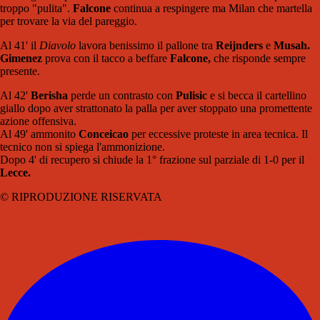
troppo "pulita".
Falcone
continua a respingere ma Milan che martella
per trovare la via del pareggio.
Al 41' il
Diavolo
lavora benissimo il pallone tra
Reijnders
e
Musah.
Gimenez
prova con il tacco a beffare
Falcone,
che risponde sempre
presente.
Al 42'
Berisha
perde un contrasto con
Pulisic
e si becca il cartellino
giallo dopo aver strattonato la palla per aver stoppato una promettente
azione offensiva.
Al 49' ammonito
Conceicao
per eccessive proteste in area tecnica. Il
tecnico non si spiega l'ammonizione.
Dopo 4' di recupero si chiude la 1° frazione sul parziale di 1-0 per il
Lecce.
© RIPRODUZIONE RISERVATA