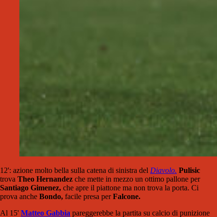
12': azione molto bella sulla catena di sinistra del
Diavolo.
Pulisic
trova
Theo Hernandez
che mette in mezzo un ottimo pallone per
Santiago Gimenez,
che apre il piattone ma non trova la porta. Ci
prova anche
Bondo,
facile presa per
Falcone.
Al 15'
Matteo Gabbia
pareggerebbe la partita su calcio di punizione