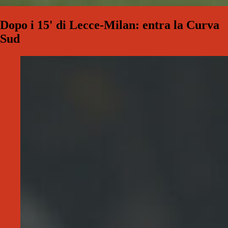
Dopo i 15' di Lecce-Milan: entra la Curva
Sud