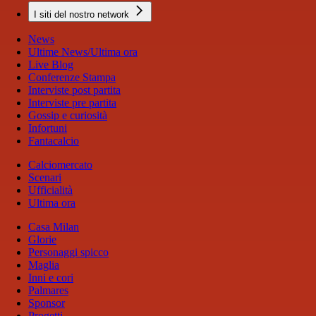
I siti del nostro network
News
Ultime News/Ultima ora
Live Blog
Conferenze Stampa
Interviste post partita
Interviste pre partita
Gossip e curiosità
Infortuni
Fantacalcio
Calciomercato
Scenari
Ufficialità
Ultima ora
Casa Milan
Glorie
Personaggi spicco
Maglia
Inni e cori
Palmares
Sponsor
Progetti