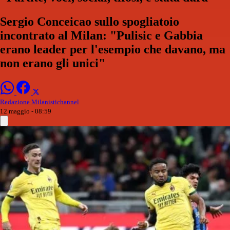
Sergio Conceicao sullo spogliatoio
incontrato al Milan: "Pulisic e Gabbia
erano leader per l'esempio che davano, ma
non erano gli unici"
Redazione Milanistichannel
12 maggio - 08:59