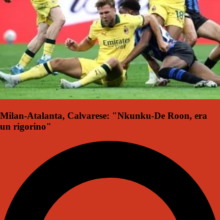
Milan-Atalanta, Calvarese: "Nkunku-De Roon, era
un rigorino"