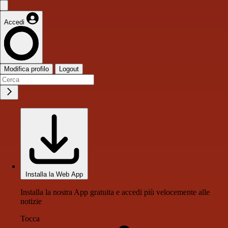
Accedi
Modifica profilo
Logout
Installa la Web App
Installa la nostra App gratuita e accedi più velocemente alle
notizie
Tocca