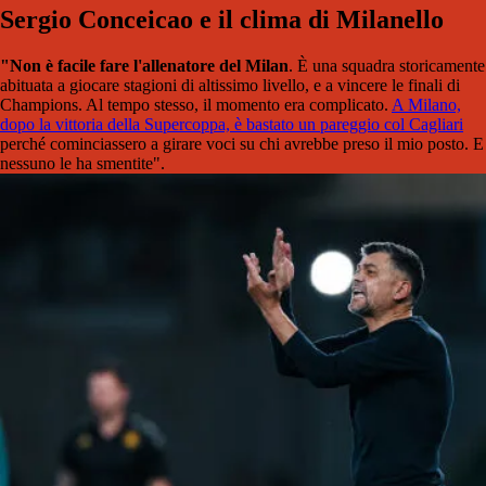
Sergio Conceicao e il clima di Milanello
"Non è facile fare l'allenatore del Milan
. È una squadra storicamente
abituata a giocare stagioni di altissimo livello, e a vincere le finali di
Champions. Al tempo stesso, il momento era complicato.
A Milano,
dopo la vittoria della Supercoppa, è bastato un pareggio col Cagliari
perché cominciassero a girare voci su chi avrebbe preso il mio posto. E
nessuno le ha smentite".