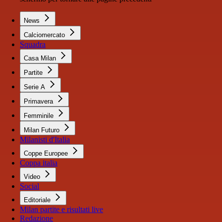
News
Calciomercato
Squadra
Casa Milan
Partite
Serie A
Primavera
Femminile
Milan Futuro
Milanisti d'Italia
Coppe Europee
Coppa italia
Video
Social
Editoriale
Milan partite e risultati live
Redazione