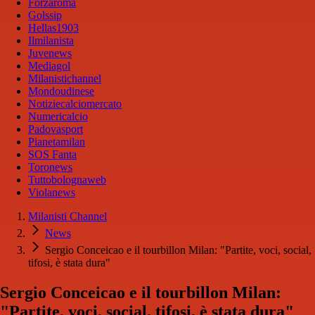
Forzaroma
Golssip
Hellas1903
Ilmilanista
Juvenews
Mediagol
Milanistichannel
Mondoudinese
Notiziecalciomercato
Numericalcio
Padovasport
Pianetamilan
SOS Fanta
Toronews
Tuttobolognaweb
Violanews
Milanisti Channel
News
Sergio Conceicao e il tourbillon Milan: "Partite, voci, social,
tifosi, è stata dura"
Sergio Conceicao e il tourbillon Milan:
"Partite, voci, social, tifosi, è stata dura"