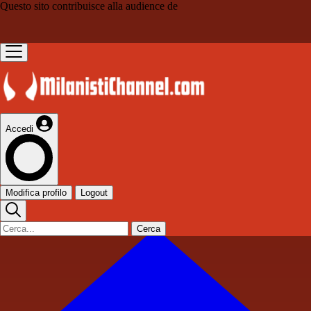
Questo sito contribuisce alla audience de
Accedi
Modifica profilo
Logout
Cerca