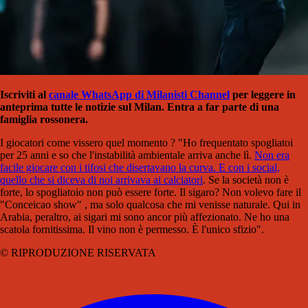
Iscriviti al
canale WhatsApp di Milanisti Channel
per leggere in
anteprima tutte le notizie sul Milan. Entra a far parte di una
famiglia rossonera.
I giocatori come vissero quel momento ? "Ho frequentato spogliatoi
per 25 anni e so che l'instabilità ambientale arriva anche lì.
Non era
facile giocare con i tifosi che disertavano la curva. E con i social,
quello che si diceva di noi arrivava ai calciatori
. Se la società non è
forte, lo spogliatoio non può essere forte. Il sigaro? Non volevo fare il
"Conceicao show" , ma solo qualcosa che mi venisse naturale. Qui in
Arabia, peraltro, ai sigari mi sono ancor più affezionato. Ne ho una
scatola fornitissima. Il vino non è permesso. È l'unico sfizio".
© RIPRODUZIONE RISERVATA