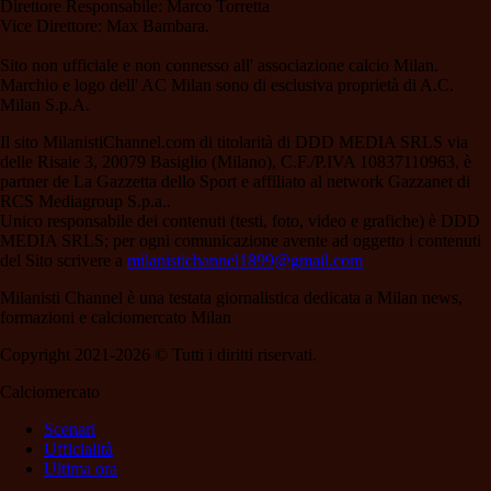
Direttore Responsabile: Marco Torretta
Vice Direttore: Max Bambara.
Sito non ufficiale e non connesso all' associazione calcio Milan.
Marchio e logo dell' AC Milan sono di esclusiva proprietà di A.C.
Milan S.p.A.
Il sito MilanistiChannel.com di titolarità di DDD MEDIA SRLS via
delle Risaie 3, 20079 Basiglio (Milano), C.F./P.IVA 10837110963, è
partner de La Gazzetta dello Sport e affiliato al network Gazzanet di
RCS Mediagroup S.p.a..
Unico responsabile dei contenuti (testi, foto, video e grafiche) è DDD
MEDIA SRLS; per ogni comunicazione avente ad oggetto i contenuti
del Sito scrivere a
milanistichannel1899@gmail.com
Milanisti Channel è una testata giornalistica dedicata a Milan news,
formazioni e calciomercato Milan
Copyright 2021-2026 © Tutti i diritti riservati.
Calciomercato
Scenari
Ufficialità
Ultima ora