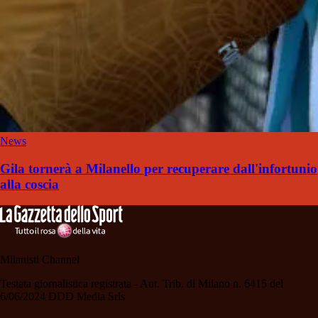
News
Gila tornerà a Milanello per recuperare dall'infortunio
alla coscia
Milanisti Channel
Testata giornalistica registrata - Aut. Trib. di Milano n. 6415 del
6/06/2024 DDD Media Srls