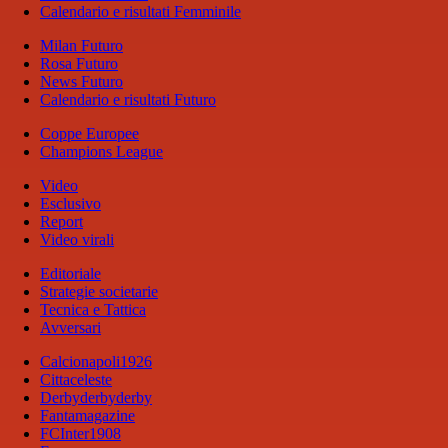
Calendario e risultati Femminile
Milan Futuro
Rosa Futuro
News Futuro
Calendario e risultati Futuro
Coppe Europee
Champions League
Video
Esclusivo
Report
Video virali
Editoriale
Strategie societarie
Tecnica e Tattica
Avversari
Calcionapoli1926
Cittaceleste
Derbyderbyderby
Fantamagazine
FCInter1908