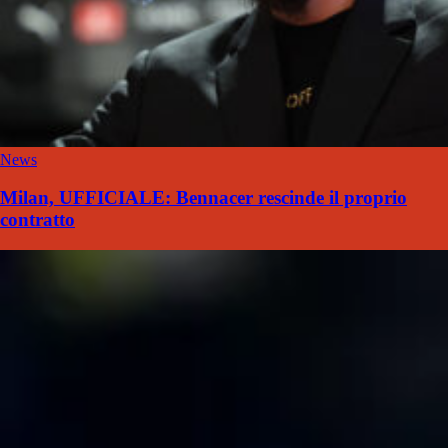
News
Milan, UFFICIALE: Bennacer rescinde il proprio
contratto