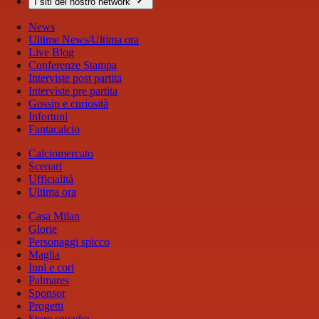
I siti del nostro network
News
Ultime News/Ultima ora
Live Blog
Conferenze Stampa
Interviste post partita
Interviste pre partita
Gossip e curiosità
Infortuni
Fantacalcio
Calciomercato
Scenari
Ufficialità
Ultima ora
Casa Milan
Glorie
Personaggi spicco
Maglia
Inni e cori
Palmares
Sponsor
Progetti
Store squadra