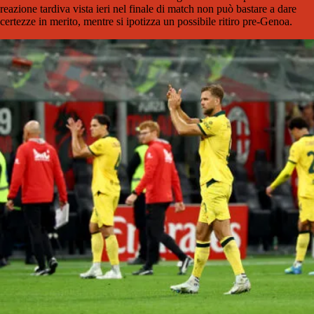
reazione tardiva vista ieri nel finale di match non può bastare a dare
certezze in merito, mentre si ipotizza un possibile ritiro pre-Genoa.