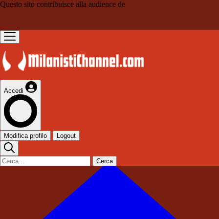
Questo sito contribuisce alla audience de
Accedi
Modifica profilo
Logout
Cerca