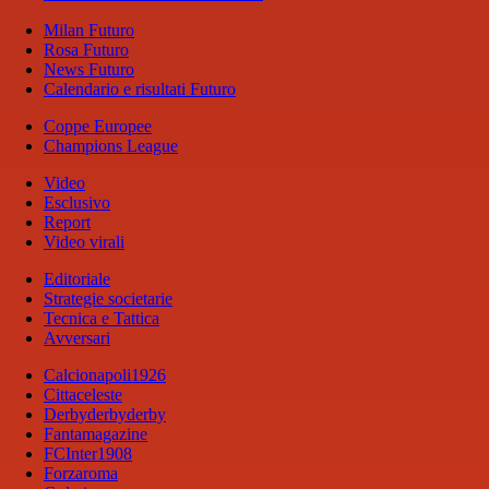
Milan Futuro
Rosa Futuro
News Futuro
Calendario e risultati Futuro
Coppe Europee
Champions League
Video
Esclusivo
Report
Video virali
Editoriale
Strategie societarie
Tecnica e Tattica
Avversari
Calcionapoli1926
Cittaceleste
Derbyderbyderby
Fantamagazine
FCInter1908
Forzaroma