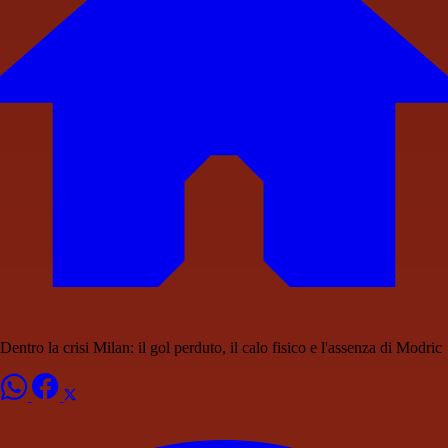
Dentro la crisi Milan: il gol perduto, il calo fisico e l'assenza di Modric