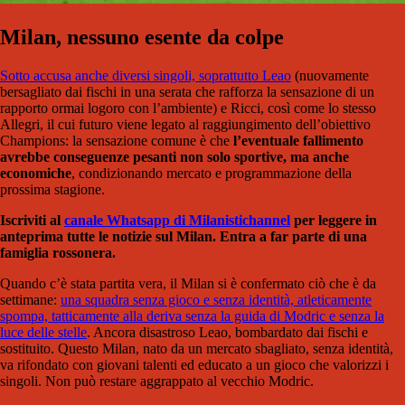
Milan, nessuno esente da colpe
Sotto accusa anche diversi singoli, soprattutto Leao
(nuovamente
bersagliato dai fischi in una serata che rafforza la sensazione di un
rapporto ormai logoro con l’ambiente) e Ricci, così come lo stesso
Allegri, il cui futuro viene legato al raggiungimento dell’obiettivo
Champions: la sensazione comune è che
l’eventuale fallimento
avrebbe conseguenze pesanti non solo sportive, ma anche
economiche
, condizionando mercato e programmazione della
prossima stagione.
Iscriviti al
canale Whatsapp di Milanistich
annel
per leggere in
anteprima tutte le notizie sul Milan. Entra a far parte di una
famiglia rossonera.
Quando c’è stata partita vera, il Milan si è confermato ciò che è da
settimane:
una squadra senza gioco e senza identità, atleticamente
spompa, tatticamente alla deriva senza la guida di Modric e senza la
luce delle stelle
. Ancora disastroso Leao, bombardato dai fischi e
sostituito. Questo Milan, nato da un mercato sbagliato, senza identità,
va rifondato con giovani talenti ed educato a un gioco che valorizzi i
singoli. Non può restare aggrappato al vecchio Modric.