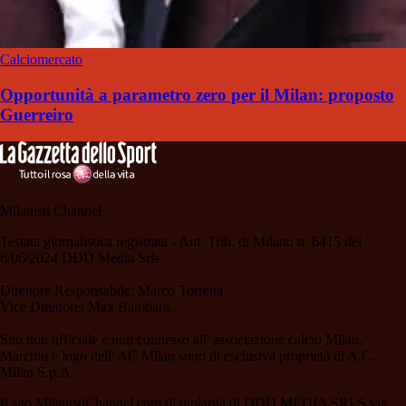
Calciomercato
Opportunità a parametro zero per il Milan: proposto
Guerreiro
Milanisti Channel
Testata giornalistica registrata - Aut. Trib. di Milano n. 6415 del
6/06/2024 DDD Media Srls
Direttore Responsabile: Marco Torretta
Vice Direttore: Max Bambara.
Sito non ufficiale e non connesso all' associazione calcio Milan.
Marchio e logo dell' AC Milan sono di esclusiva proprietà di A.C.
Milan S.p.A.
Il sito MilanistiChannel.com di titolarità di DDD MEDIA SRLS via