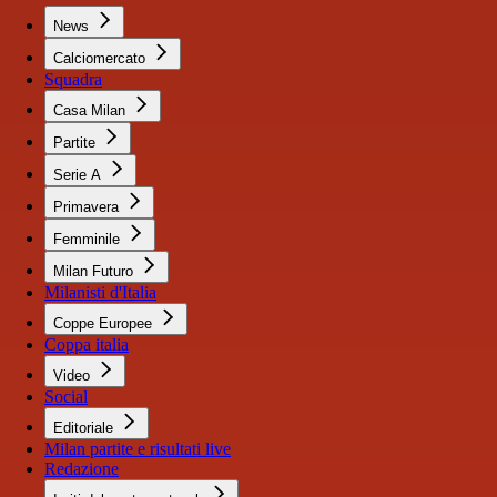
News
Calciomercato
Squadra
Casa Milan
Partite
Serie A
Primavera
Femminile
Milan Futuro
Milanisti d'Italia
Coppe Europee
Coppa italia
Video
Social
Editoriale
Milan partite e risultati live
Redazione