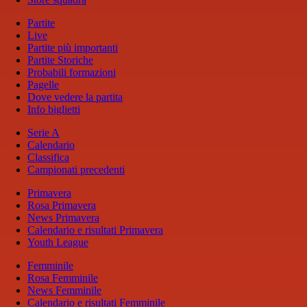
Partite
Live
Partite più importanti
Partite Storiche
Probabili formazioni
Pagelle
Dove vedere la partita
Info biglietti
Serie A
Calendario
Classifica
Campionati precedenti
Primavera
Rosa Primavera
News Primavera
Calendario e risultati Primavera
Youth League
Femminile
Rosa Femminile
News Femminile
Calendario e risultati Femminile