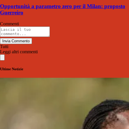
Opportunità a parametro zero per il Milan: proposto
Guerreiro
Commenti
Invia Commento
Tutti
Leggi altri commenti
Ultime Notizie