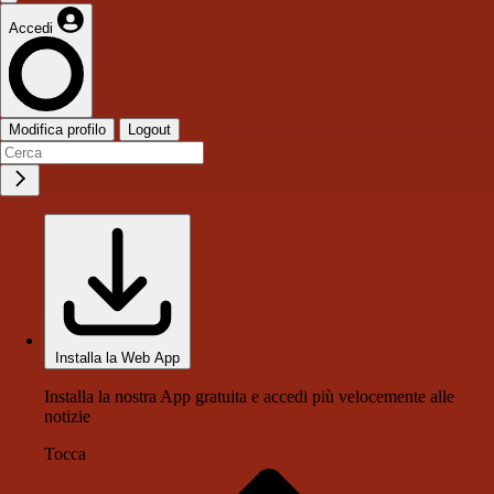
Accedi
Modifica profilo
Logout
Installa la Web App
Installa la nostra App gratuita e accedi più velocemente alle
notizie
Tocca