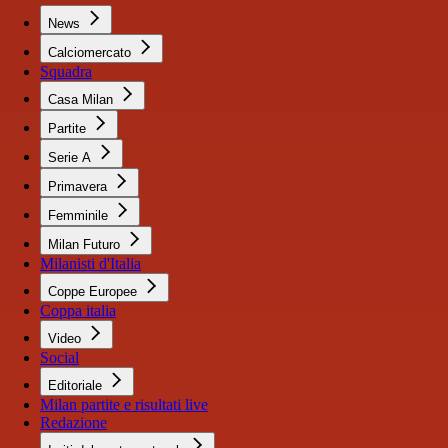
News
Calciomercato
Squadra
Casa Milan
Partite
Serie A
Primavera
Femminile
Milan Futuro
Milanisti d'Italia
Coppe Europee
Coppa italia
Video
Social
Editoriale
Milan partite e risultati live
Redazione