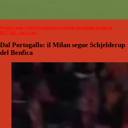
Scopri come vedere tantissimi eventi in streaming gratis su
BET365, clicca qui
Dal Portogallo: il Milan segue Schjelderup
del Benfica