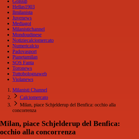
Golssip
Hellas1903
Ilmilanista
Juvenews
Mediagol
Milanistichannel
Mondoudinese
Notiziecalciomercato
Numericalcio
Padovasport
Pianetamilan
SOS Fanta
Toronews
Tuttobolognaweb
Violanews
Milanisti Channel
Calciomercato
Milan, piace Schjelderup del Benfica: occhio alla
concorrenza
Milan, piace Schjelderup del Benfica:
occhio alla concorrenza