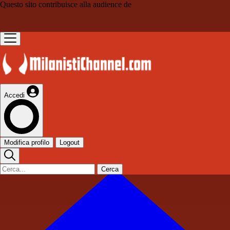
Questo sito contribuisce alla audience de
Accedi
Modifica profilo
Logout
Cerca