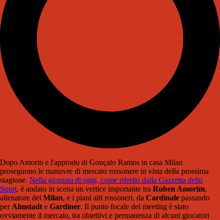
Dopo Amorin e l'approdo di Gonçalo Ramos in casa Milan
proseguono le manovre di mercato rossonere in vista della prossima
stagione.
Nella giornata di oggi, come riferito dalla Gazzetta dello
Sport
, è andato in scena un vertice importante tra
Ruben Amorim
,
allenatore del
Milan
, e i piani alti rossoneri, da
Cardinale
passando
per
Almstadt
e
Gardiner
. Il punto focale del meeting è stato
ovviamente il mercato, tra obiettivi e permanenza di alcuni giocatori