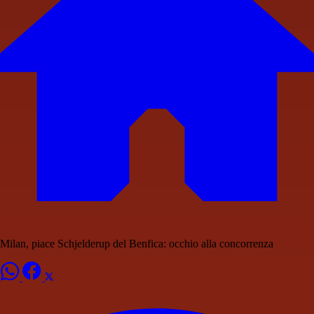
Milan, piace Schjelderup del Benfica: occhio alla concorrenza