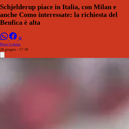
Schjelderup piace in Italia, con Milan e
anche Como interessate: la richiesta del
Benfica è alta
Piero Coletta
28 giugno - 17:30