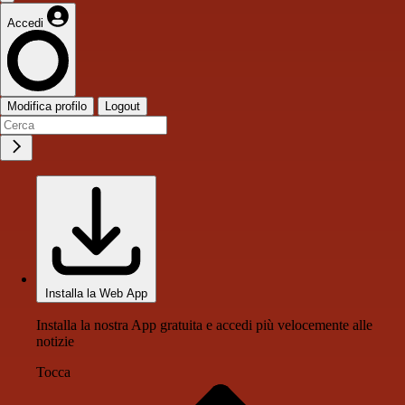
Accedi
Modifica profilo
Logout
Installa la Web App
Installa la nostra App gratuita e accedi più velocemente alle
notizie
Tocca