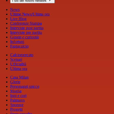
I siti del nostro network
News
Ultime News/Ultima ora
Live Blog
Conferenze Stampa
Interviste post partita
Interviste pre partita
Gossip e curiosità
Infortuni
Fantacalcio
Calciomercato
Scenari
Ufficialità
Ultima ora
Casa Milan
Glorie
Personaggi spicco
Maglia
Inni e cori
Palmares
Sponsor
Progetti
Store squadra