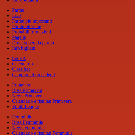
Partite
Live
Partite più importanti
Partite Storiche
Probabili formazioni
Pagelle
Dove vedere la partita
Info biglietti
Serie A
Calendario
Classifica
Campionati precedenti
Primavera
Rosa Primavera
News Primavera
Calendario e risultati Primavera
Youth League
Femminile
Rosa Femminile
News Femminile
Calendario e risultati Femminile