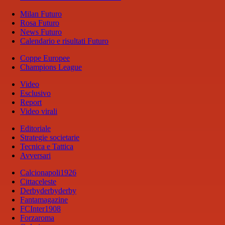
Milan Futuro
Rosa Futuro
News Futuro
Calendario e risultati Futuro
Coppe Europee
Champions League
Video
Esclusivo
Report
Video virali
Editoriale
Strategie societarie
Tecnica e Tattica
Avversari
Calcionapoli1926
Cittaceleste
Derbyderbyderby
Fantamagazine
FCInter1908
Forzaroma