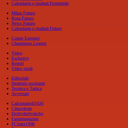
Calendario e risultati Femminile
Milan Futuro
Rosa Futuro
News Futuro
Calendario e risultati Futuro
Coppe Europee
Champions League
Video
Esclusivo
Report
Video virali
Editoriale
Strategie societarie
Tecnica e Tattica
Avversari
Calcionapoli1926
Cittaceleste
Derbyderbyderby
Fantamagazine
FCInter1908