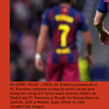
MADRID, SPAIN - APRIL 04: Robert Lewandowski of
FC Barcelona celebrates scoring his team's second goal
during the LaLiga EA Sports match between Atletico de
Madrid and FC Barcelona at Riyadh Air Metropolitano on
April 04, 2026 in Madrid, Spain. (Photo by Aitor
Alcalde/Getty Images)