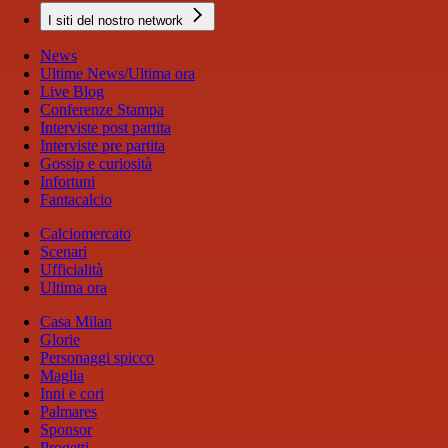
I siti del nostro network
News
Ultime News/Ultima ora
Live Blog
Conferenze Stampa
Interviste post partita
Interviste pre partita
Gossip e curiosità
Infortuni
Fantacalcio
Calciomercato
Scenari
Ufficialità
Ultima ora
Casa Milan
Glorie
Personaggi spicco
Maglia
Inni e cori
Palmares
Sponsor
Progetti