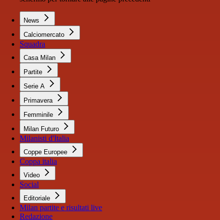
News
Calciomercato
Squadra
Casa Milan
Partite
Serie A
Primavera
Femminile
Milan Futuro
Milanisti d'Italia
Coppe Europee
Coppa italia
Video
Social
Editoriale
Milan partite e risultati live
Redazione