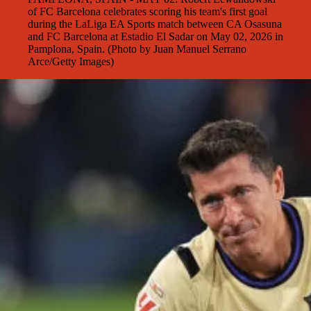
of FC Barcelona celebrates scoring his team's first goal
during the LaLiga EA Sports match between CA Osasuna
and FC Barcelona at Estadio El Sadar on May 02, 2026 in
Pamplona, Spain. (Photo by Juan Manuel Serrano
Arce/Getty Images)