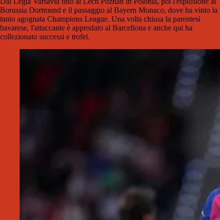
Dal Legia Varsavia fino al Lech Poznan in Polonia, poi l'esplosione al
Borussia Dortmund e il passaggio al Bayern Monaco, dove ha vinto la
tanto agognata Champions League. Una volta chiusa la parentesi
bavarese, l'attaccante è approdato al Barcellona e anche qui ha
collezionato successi e trofei.