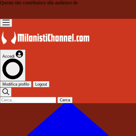
Questo sito contribuisce alla audience de
Accedi
Modifica profilo
Logout
Cerca