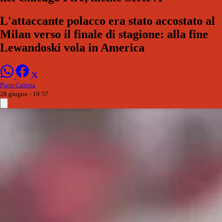
L'attaccante polacco era stato accostato al
Milan verso il finale di stagione: alla fine
Lewandoski vola in America
Piero Coletta
28 giugno - 19:57