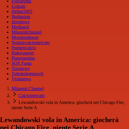
Forzaroma
Golssip
Hellas1903
Ilmilanista
Juvenews
Mediagol
Milanistichannel
Mondoudinese
Notiziecalciomercato
Numericalcio
Padovasport
Pianetamilan
SOS Fanta
Toronews
Tuttobolognaweb
Violanews
Milanisti Channel
Calciomercato
Lewandowski vola in America: giocherà nei Chicago Fire,
niente Serie A
Lewandowski vola in America: giocherà
nei Chicago Fire, niente Serie A