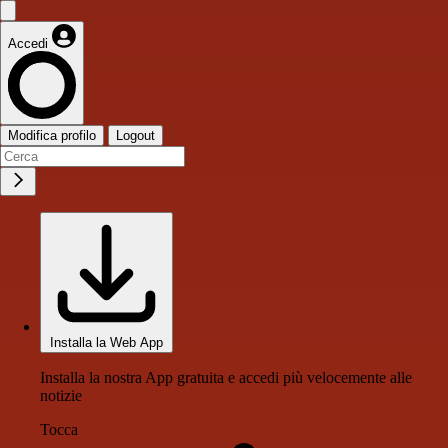
Accedi
Modifica profilo
Logout
Installa la Web App
Installa la nostra App gratuita e accedi più velocemente alle
notizie
Tocca