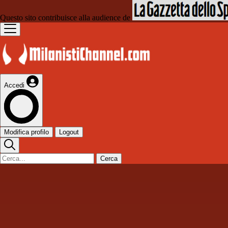
Questo sito contribuisce alla audience de
Accedi
Modifica profilo
Logout
Cerca