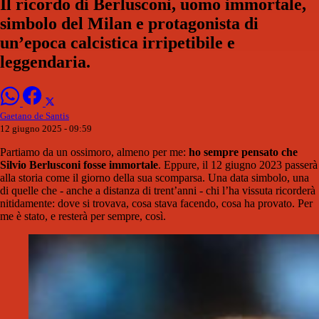
Il ricordo di Berlusconi, uomo immortale,
simbolo del Milan e protagonista di
un’epoca calcistica irripetibile e
leggendaria.
Gaetano de Santis
12 giugno 2025 - 09:59
Partiamo da un ossimoro, almeno per me:
ho sempre pensato che
Silvio Berlusconi fosse immortale
. Eppure, il 12 giugno 2023 passerà
alla storia come il giorno della sua scomparsa. Una data simbolo, una
di quelle che - anche a distanza di trent’anni - chi l’ha vissuta ricorderà
nitidamente: dove si trovava, cosa stava facendo, cosa ha provato. Per
me è stato, e resterà per sempre, così.