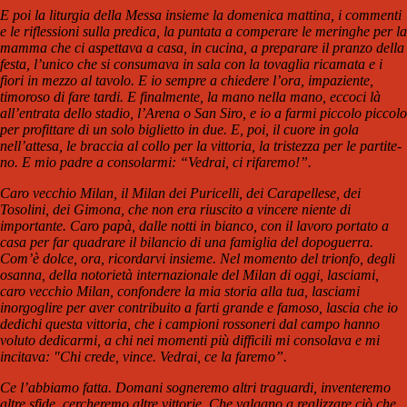
E poi la liturgia della Messa insieme la domenica mattina, i commenti
e le riflessioni sulla predica, la puntata a comperare le meringhe per la
mamma che ci aspettava a casa, in cucina, a preparare il pranzo della
festa, l’unico che si consumava in sala con la tovaglia ricamata e i
fiori in mezzo al tavolo. E io sempre a chiedere l’ora, impaziente,
timoroso di fare tardi. E finalmente, la mano nella mano, eccoci là
all’entrata dello stadio, l’Arena o San Siro, e io a farmi piccolo piccolo
per profittare di un solo biglietto in due. E, poi, il cuore in gola
nell’attesa, le braccia al collo per la vittoria, la tristezza per le partite-
no. E mio padre a consolarmi: “Vedrai, ci rifaremo!”.
Caro vecchio Milan, il Milan dei Puricelli, dei Carapellese, dei
Tosolini, dei Gimona, che non era riuscito a vincere niente di
importante. Caro papà, dalle notti in bianco, con il lavoro portato a
casa per far quadrare il bilancio di una famiglia del dopoguerra.
Com’è dolce, ora, ricordarvi insieme. Nel momento del trionfo, degli
osanna, della notorietà internazionale del Milan di oggi, lasciami,
caro vecchio Milan, confondere la mia storia alla tua, lasciami
inorgoglire per aver contribuito a farti grande e famoso, lascia che io
dedichi questa vittoria, che i campioni rossoneri dal campo hanno
voluto dedicarmi, a chi nei momenti più difficili mi consolava e mi
incitava: "Chi crede, vince. Vedrai, ce la faremo”.
Ce l’abbiamo fatta. Domani sogneremo altri traguardi, inventeremo
altre sfide, cercheremo altre vittorie. Che valgano a realizzare ciò che