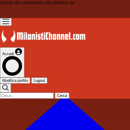
Questo sito contribuisce alla audience de
Accedi
Modifica profilo
Logout
Cerca