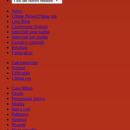
I siti del nostro network
News
Ultime News/Ultima ora
Live Blog
Conferenze Stampa
Interviste post partita
Interviste pre partita
Gossip e curiosità
Infortuni
Fantacalcio
Calciomercato
Scenari
Ufficialità
Ultima ora
Casa Milan
Glorie
Personaggi spicco
Maglia
Inni e cori
Palmares
Sponsor
Progetti
Store squadra