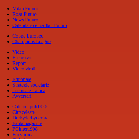
Milan Futuro
Rosa Futuro
News Futuro
Calendario e risultati Futuro
Coppe Europee
Champions League
Video
Esclusivo
Report
Video virali
Editoriale
Strategie societarie
Tecnica e Tattica
Avversari
Calcionapoli1926
Cittaceleste
Derbyderbyderby
Fantamagazine
FCInter1908
Forzaroma