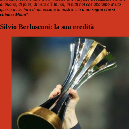
di buono, di forte, di vero c’è in noi, in tutti noi che abbiamo avuto
questa avventura di intrecciare la nostra vita a
un sogno che si
chiama Milan
".
Silvio Berlusconi: la sua eredità