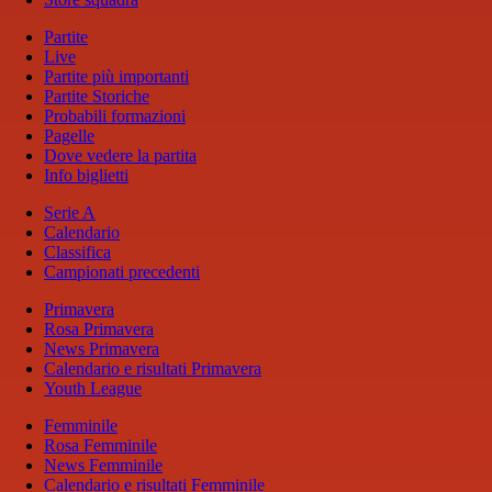
Partite
Live
Partite più importanti
Partite Storiche
Probabili formazioni
Pagelle
Dove vedere la partita
Info biglietti
Serie A
Calendario
Classifica
Campionati precedenti
Primavera
Rosa Primavera
News Primavera
Calendario e risultati Primavera
Youth League
Femminile
Rosa Femminile
News Femminile
Calendario e risultati Femminile