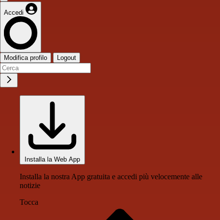
Accedi
Modifica profilo
Logout
Installa la Web App
Installa la nostra App gratuita e accedi più velocemente alle
notizie
Tocca