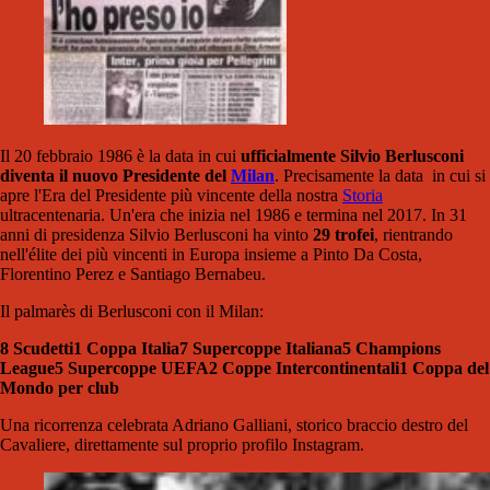
Il 20 febbraio 1986 è la data in cui
ufficialmente Silvio Berlusconi
diventa il nuovo Presidente del
Milan
. Precisamente la data in cui si
apre l'Era del Presidente più vincente della nostra
Storia
ultracentenaria. Un'era che inizia nel 1986 e termina nel 2017. In 31
anni di presidenza Silvio Berlusconi ha vinto
29 trofei
, rientrando
nell'élite dei più vincenti in Europa insieme a Pinto Da Costa,
Florentino Perez e Santiago Bernabeu.
Il palmarès di Berlusconi con il Milan:
8 Scudetti
1 Coppa Italia
7 Supercoppe Italiana
5 Champions
League
5 Supercoppe UEFA
2 Coppe Intercontinentali
1 Coppa del
Mondo per club
Una ricorrenza celebrata Adriano Galliani, storico braccio destro del
Cavaliere, direttamente sul proprio profilo Instagram.