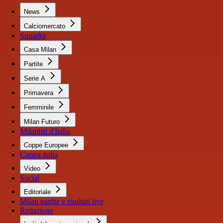
News
Calciomercato
Squadra
Casa Milan
Partite
Serie A
Primavera
Femminile
Milan Futuro
Milanisti d'Italia
Coppe Europee
Coppa italia
Video
Social
Editoriale
Milan partite e risultati live
Redazione