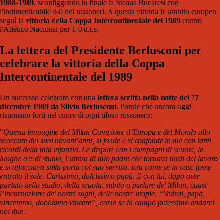
1988-1989
, sconfiggendo in finale la Steaua Bucarest con
l'indimenticabile 4-0 dei rossoneri. A questa vittoria in ambito europeo
seguì la
vittoria della Coppa Intercontinentale del 1989
contro
l'Atlético Nacional per 1-0 d.t.s.
La lettera del Presidente Berlusconi per
celebrare la vittoria della Coppa
Intercontinentale del 1989
Un successo celebrato con una
lettera scritta nella notte del 17
dicembre 1989 da Silvio Berlusconi
. Parole che ancora oggi
risuonano forti nel cuore di ogni tifoso rossonero:
"
Questa immagine del Milan Campione d’Europa e del Mondo allo
scoccare dei suoi novant’anni, si fonde e si confonde in me con tanti
ricordi della mia infanzia. Le dispute con i compagni di scuola, le
lunghe ore di studio, l’attesa di mio padre che tornava tardi dal lavoro
e si affacciava sulla porta col suo sorriso. Era come se in casa fosse
entrato il sole. Carissimo, dolcissimo papà. E con lui, dopo aver
parlato dello studio, della scuola, subito a parlare del Milan, quasi
l’incarnazione dei nostri sogni, delle nostre utopie. “Vedrai, papà,
vinceremo, dobbiamo vincere”, come se in campo potessimo andarci
noi due.