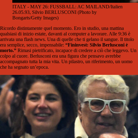
ITALY - MAY 26: FUSSBALL: AC MAILAND/Italien
26.05.93, Silvio BERLUSCONI (Photo by
Bongarts/Getty Images)
Ricordo distintamente quel momento. Ero in studio, una mattina
qualsiasi di inizio estate, davanti al computer a lavorare. Alle 9:36 è
arrivata una flash news. Una di quelle che ti gelano il sangue. Il titolo
era semplice, secco, impensabile:
“Fininvest: Silvio Berlusconi è
morto.”
Rimasi pietrificato, incapace di credere a ciò che leggevo. Un
colpo al cuore. Berlusconi era una figura che pensavo avrebbe
accompagnato tutta la mia vita. Un pilastro, un riferimento, un uomo
che ha segnato un’epoca.