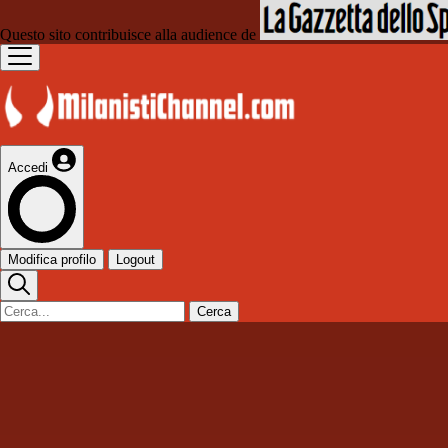
Questo sito contribuisce alla audience de
Accedi
Modifica profilo
Logout
Cerca