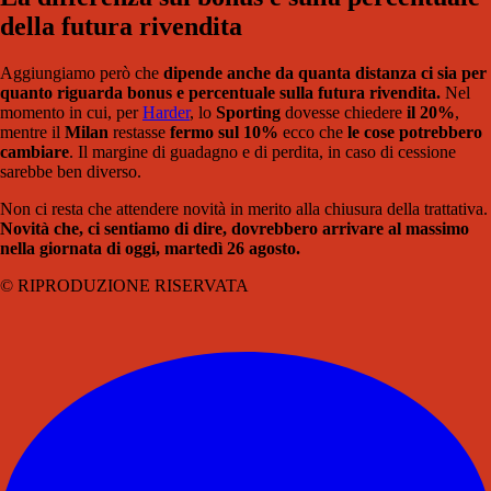
della futura rivendita
Aggiungiamo però che
dipende anche da quanta distanza ci sia per
quanto riguarda bonus e percentuale sulla futura rivendita.
Nel
momento in cui, per
Harder
, lo
Sporting
dovesse chiedere
il 20%
,
mentre il
Milan
restasse
fermo sul 10%
ecco che
le cose potrebbero
cambiare
. Il margine di guadagno e di perdita, in caso di cessione
sarebbe ben diverso.
Non ci resta che attendere novità in merito alla chiusura della trattativa.
Novità che, ci sentiamo di dire, dovrebbero arrivare al massimo
nella giornata di oggi, martedì 26 agosto.
© RIPRODUZIONE RISERVATA