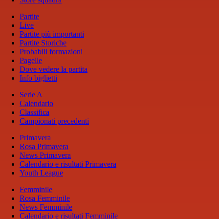
Partite
Live
Partite più importanti
Partite Storiche
Probabili formazioni
Pagelle
Dove vedere la partita
Info biglietti
Serie A
Calendario
Classifica
Campionati precedenti
Primavera
Rosa Primavera
News Primavera
Calendario e risultati Primavera
Youth League
Femminile
Rosa Femminile
News Femminile
Calendario e risultati Femminile