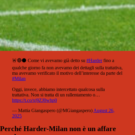
🚨🔴⚫️ Come vi avevamo già detto su
#Harder
fino a
qualche giorno fa non avevamo dei dettagli sulla trattativa,
ma avevamo verificato il motivo dell’interesse da parte del
#Milan
Oggi, invece, abbiamo intercettato qualcosa sulla
trattativa. Non si tratta di un rallentamento o…
https://t.co/xj9ZJ0whp0
— Mattia Giangaspero (@MGiangaspero)
August 26,
2025
Perché Harder-Milan non è un affare