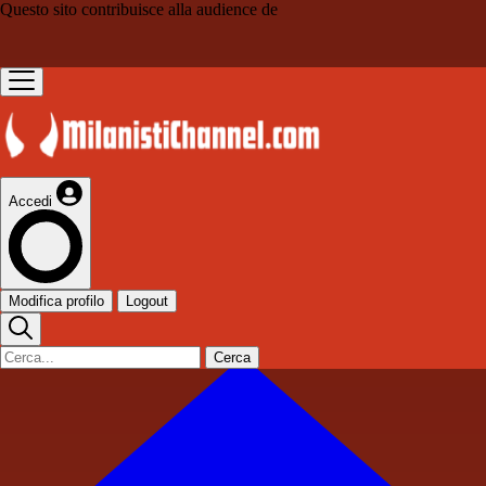
Questo sito contribuisce alla audience de
Accedi
Modifica profilo
Logout
Cerca