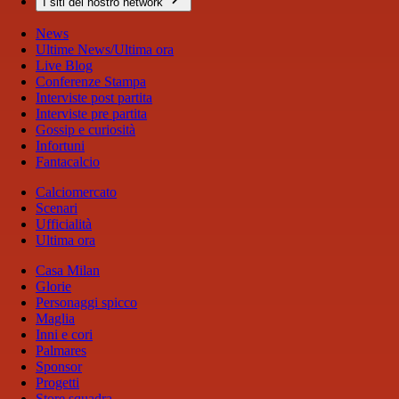
I siti del nostro network
News
Ultime News/Ultima ora
Live Blog
Conferenze Stampa
Interviste post partita
Interviste pre partita
Gossip e curiosità
Infortuni
Fantacalcio
Calciomercato
Scenari
Ufficialità
Ultima ora
Casa Milan
Glorie
Personaggi spicco
Maglia
Inni e cori
Palmares
Sponsor
Progetti
Store squadra