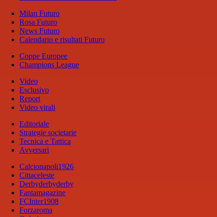
Milan Futuro
Rosa Futuro
News Futuro
Calendario e risultati Futuro
Coppe Europee
Champions League
Video
Esclusivo
Report
Video virali
Editoriale
Strategie societarie
Tecnica e Tattica
Avversari
Calcionapoli1926
Cittaceleste
Derbyderbyderby
Fantamagazine
FCInter1908
Forzaroma