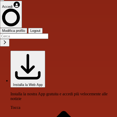
Accedi
Modifica profilo
Logout
Installa la Web App
Installa la nostra App gratuita e accedi più velocemente alle
notizie
Tocca