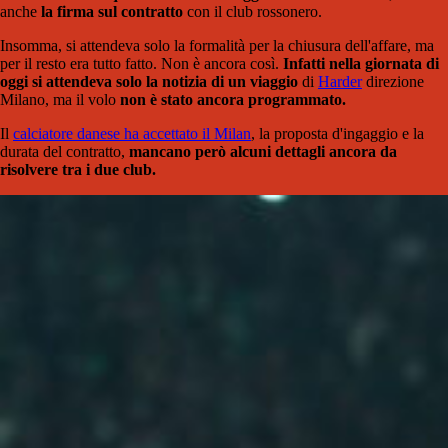
anche
la firma sul contratto
con il club rossonero.
Insomma, si attendeva solo la formalità per la chiusura dell'affare, ma
per il resto era tutto fatto. Non è ancora così.
Infatti nella giornata di
oggi si attendeva solo la notizia di un viaggio
di
Harder
direzione
Milano, ma il volo
non è stato ancora programmato.
Il
calciatore danese ha accettato il Milan
, la proposta d'ingaggio e la
durata del contratto,
mancano però alcuni dettagli ancora da
risolvere tra i due club.