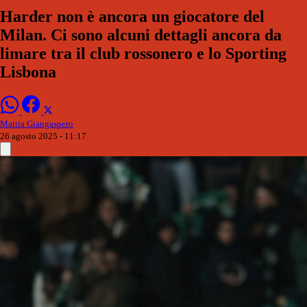
Harder non è ancora un giocatore del
Milan. Ci sono alcuni dettagli ancora da
limare tra il club rossonero e lo Sporting
Lisbona
Mattia Giangaspero
26 agosto 2025 - 11:17