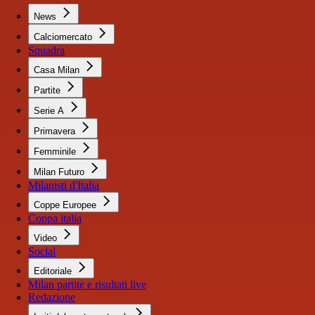
News
Calciomercato
Squadra
Casa Milan
Partite
Serie A
Primavera
Femminile
Milan Futuro
Milanisti d'Italia
Coppe Europee
Coppa italia
Video
Social
Editoriale
Milan partite e risultati live
Redazione