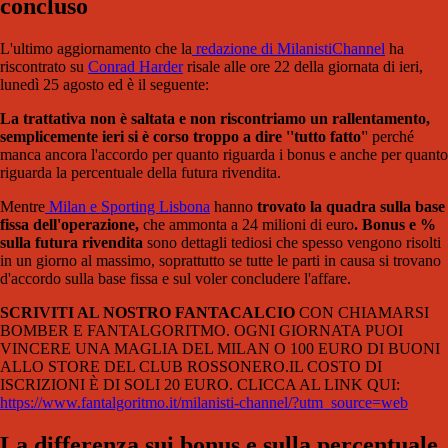
concluso
L'ultimo aggiornamento che la
redazione di MilanistiChannel
ha
riscontrato su
Conrad Harder
risale alle ore 22 della giornata di ieri,
lunedì 25 agosto ed è il seguente:
La trattativa non è saltata e non riscontriamo un rallentamento,
semplicemente ieri si è corso troppo a dire ''tutto fatto'
' perché
manca ancora l'accordo per quanto riguarda i bonus e anche per quanto
riguarda la percentuale della futura rivendita.
Mentre
Milan e Sporting Lisbona
hanno
trovato la quadra sulla base
fissa dell'operazione,
che ammonta a 24 milioni di euro
.
Bonus e %
sulla futura rivendita
sono dettagli tediosi che spesso vengono risolti
in un giorno al massimo, soprattutto se tutte le parti in causa si trovano
d'accordo sulla base fissa e sul voler concludere l'affare.
SCRIVITI AL NOSTRO FANTACALCIO
CON CHIAMARSI
BOMBER E FANTALGORITMO. OGNI GIORNATA PUOI
VINCERE UNA MAGLIA DEL MILAN O 100 EURO DI BUONI
ALLO STORE DEL CLUB ROSSONERO.IL COSTO DI
ISCRIZIONI È DI SOLI 20 EURO. CLICCA AL LINK QUI:
https://www.fantalgoritmo.it/milanisti-channel/?utm_source=web
La differenza sui bonus e sulla percentuale