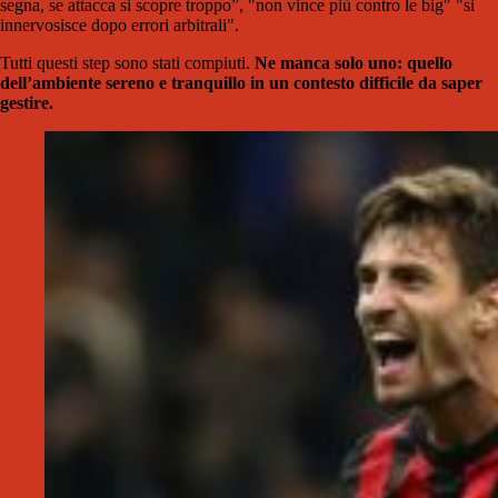
segna, se attacca si scopre troppo”, "non vince più contro le big" "si
innervosisce dopo errori arbitrali".
Tutti questi step sono stati compiuti.
Ne manca solo uno: quello
dell’ambiente sereno e tranquillo in un contesto difficile da saper
gestire.