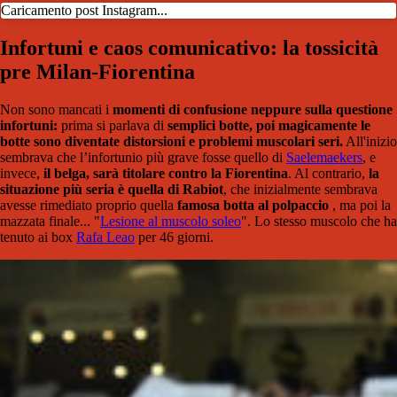
Caricamento post Instagram...
Infortuni e caos comunicativo: la tossicità
pre Milan-Fiorentina
Non sono mancati i
momenti di confusione neppure sulla questione
infortuni:
prima si parlava di
semplici botte, poi magicamente le
botte sono diventate distorsioni e problemi muscolari seri.
All'inizio
sembrava che l’infortunio più grave fosse quello di
Saelemaekers
, e
invece,
il belga, sarà titolare contro la Fiorentina
. Al contrario,
la
situazione più seria è quella di Rabiot
, che inizialmente sembrava
avesse rimediato proprio quella
famosa botta al polpaccio
, ma poi la
mazzata finale... "
Lesione al muscolo soleo
". Lo stesso muscolo che ha
tenuto ai box
Rafa Leao
per 46 giorni.