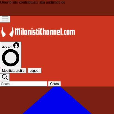
Questo sito contribuisce alla audience de
Accedi
Modifica profilo
Logout
Cerca