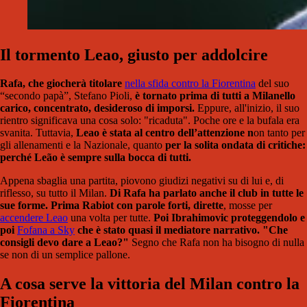
Il tormento Leao, giusto per addolcire
Rafa, che giocherà titolare
nella sfida contro la Fiorentina
del suo
“secondo papà”, Stefano Pioli,
è tornato prima di tutti a Milanello
carico, concentrato, desideroso di imporsi.
Eppure, all'inizio, il suo
rientro significava una cosa solo: "ricaduta". Poche ore e la bufala era
svanita. Tuttavia,
Leao è stata al centro dell’attenzione n
on tanto per
gli allenamenti e la Nazionale, quanto
per la solita ondata di critiche:
perché Leão è sempre sulla bocca di tutti.
Appena sbaglia una partita, piovono giudizi negativi su di lui e, di
riflesso, su tutto il Milan.
Di Rafa ha parlato anche il club in tutte le
sue forme. Prima Rabiot con parole forti, dirette
, mosse per
accendere Leao
una volta per tutte.
Poi Ibrahimovic proteggendolo e
poi
Fofana a Sky
che è stato quasi il mediatore narrativo. "Che
consigli devo dare a Leao?"
Segno che Rafa non ha bisogno di nulla
se non di un semplice pallone.
A cosa serve la vittoria del Milan contro la
Fiorentina