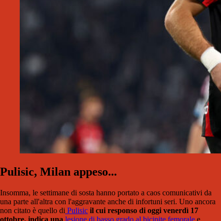
Pulisic, Milan appeso...
Insomma, le settimane di sosta hanno portato a caos comunicativi da
una parte all'altra con l'aggravante anche di infortuni seri. Uno ancora
non citato è quello di
Pulisic
il cui responso di oggi venerdì 17
ottobre, indica una
lesione di basso grado al bicipite femorale
e