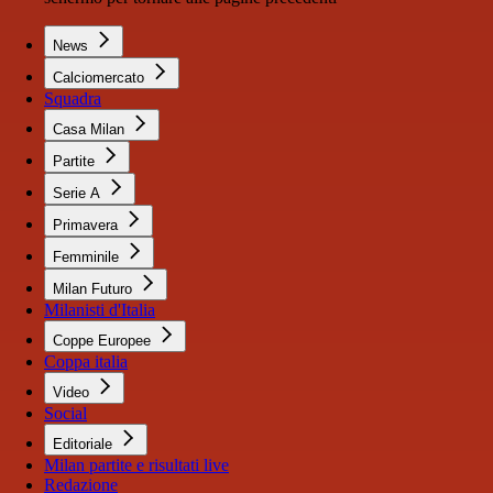
News
Calciomercato
Squadra
Casa Milan
Partite
Serie A
Primavera
Femminile
Milan Futuro
Milanisti d'Italia
Coppe Europee
Coppa italia
Video
Social
Editoriale
Milan partite e risultati live
Redazione