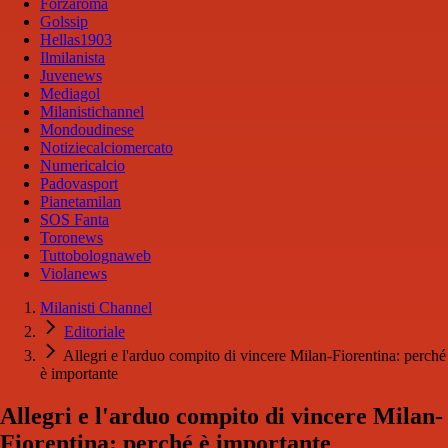
Forzaroma
Golssip
Hellas1903
Ilmilanista
Juvenews
Mediagol
Milanistichannel
Mondoudinese
Notiziecalciomercato
Numericalcio
Padovasport
Pianetamilan
SOS Fanta
Toronews
Tuttobolognaweb
Violanews
Milanisti Channel
Editoriale
Allegri e l'arduo compito di vincere Milan-Fiorentina: perché
è importante
Allegri e l'arduo compito di vincere Milan-
Fiorentina: perché è importante