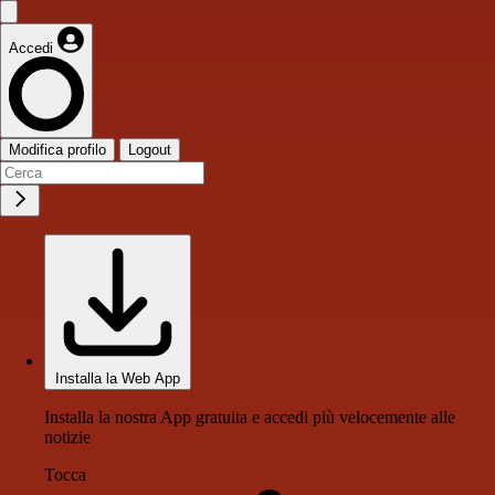
Accedi
Modifica profilo
Logout
Installa la Web App
Installa la nostra App gratuita e accedi più velocemente alle
notizie
Tocca