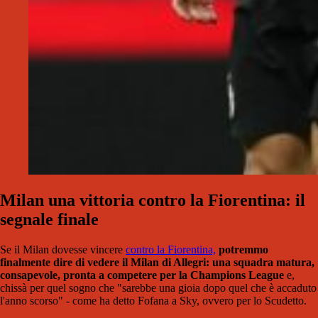
Milan una vittoria contro la Fiorentina: il
segnale finale
Se il Milan dovesse vincere
contro la Fiorentina,
potremmo
finalmente dire di vedere il Milan di Allegri: una squadra matura,
consapevole, pronta a competere per la Champions League
e,
chissà per quel sogno che "sarebbe una gioia dopo quel che è accaduto
l'anno scorso" - come ha detto Fofana a Sky, ovvero per lo Scudetto.