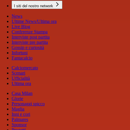
I siti del nostro network
News
Ultime News/Ultima ora
Live Blog
Conferenze Stampa
Interviste post partita
Interviste pre partita
Gossip e curiosità
Infortuni
Fantacalcio
Calciomercato
Scenari
Ufficialità
Ultima ora
Casa Milan
Glorie
Personaggi spicco
Maglia
Inni e cori
Palmares
Sponsor
Progetti