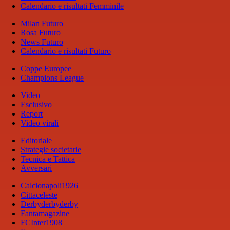
Calendario e risultati Femminile
Milan Futuro
Rosa Futuro
News Futuro
Calendario e risultati Futuro
Coppe Europee
Champions League
Video
Esclusivo
Report
Video virali
Editoriale
Strategie societarie
Tecnica e Tattica
Avversari
Calcionapoli1926
Cittaceleste
Derbyderbyderby
Fantamagazine
FCInter1908