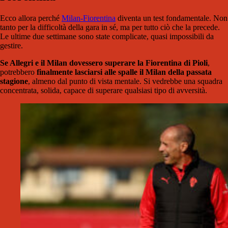
Ecco allora perché
Milan-Fiorentina
diventa un test fondamentale. Non
tanto per la difficoltà della gara in sé, ma per tutto ciò che la precede.
Le ultime due settimane sono state complicate, quasi impossibili da
gestire.
Se Allegri e il Milan dovessero superare la Fiorentina di Pioli
,
potrebbero
finalmente lasciarsi alle spalle il Milan della passata
stagione
, almeno dal punto di vista mentale. Si vedrebbe una squadra
concentrata, solida, capace di superare qualsiasi tipo di avversità.