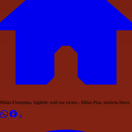
Milan-Fiorentina, biglietti: sold out vicino - Milan-Pisa, trasferta libera