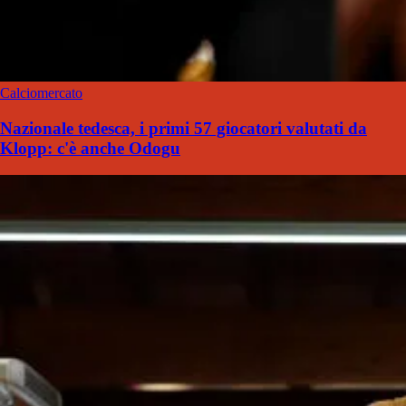
Calciomercato
Nazionale tedesca, i primi 57 giocatori valutati da
Klopp: c'è anche Odogu