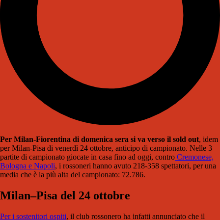
Per Milan-Fiorentina di domenica sera si va verso il sold out
, idem
per Milan-Pisa di venerdì 24 ottobre, anticipo di campionato. Nelle 3
partite di campionato giocate in casa fino ad oggi, contro
Cremonese,
Bologna e Napoli
, i rossoneri hanno avuto 218-358 spettatori, per una
media che è la più alta del campionato: 72.786.
Milan–Pisa del 24 ottobre
Per i sostenitori ospiti
, il club rossonero ha infatti annunciato che il