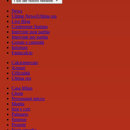
I siti del nostro network
News
Ultime News/Ultima ora
Live Blog
Conferenze Stampa
Interviste post partita
Interviste pre partita
Gossip e curiosità
Infortuni
Fantacalcio
Calciomercato
Scenari
Ufficialità
Ultima ora
Casa Milan
Glorie
Personaggi spicco
Maglia
Inni e cori
Palmares
Sponsor
Progetti
Store squadra