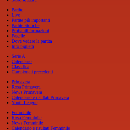
Partite
Live
Partite più importanti
Partite Storiche
Probabili formazioni
Pagelle
Dove vedere la partita
Info biglietti
Serie A
Calendario
Classifica
Campionati precedenti
Primavera
Rosa Primavera
News Primavera
Calendario e risultati Primavera
Youth League
Femminile
Rosa Femminile
News Femminile
Calendario e risultati Femminile