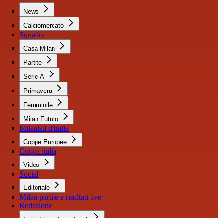
News
Calciomercato
Squadra
Casa Milan
Partite
Serie A
Primavera
Femminile
Milan Futuro
Milanisti d'Italia
Coppe Europee
Coppa italia
Video
Social
Editoriale
Milan partite e risultati live
Redazione