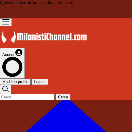
Questo sito contribuisce alla audience de
Accedi
Modifica profilo
Logout
Cerca