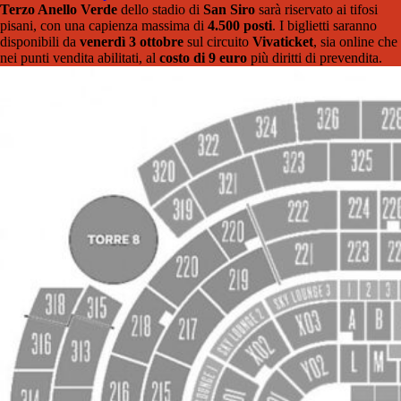
Terzo Anello Verde
dello stadio di
San Siro
sarà riservato ai tifosi
pisani, con una capienza massima di
4.500 posti
. I biglietti saranno
disponibili da
venerdì 3 ottobre
sul circuito
Vivaticket
, sia online che
nei punti vendita abilitati, al
costo di 9 euro
più diritti di prevendita.