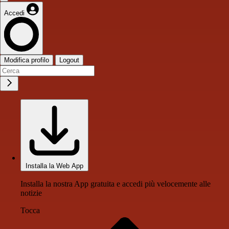
Accedi
Modifica profilo
Logout
Installa la Web App
Installa la nostra App gratuita e accedi più velocemente alle
notizie
Tocca