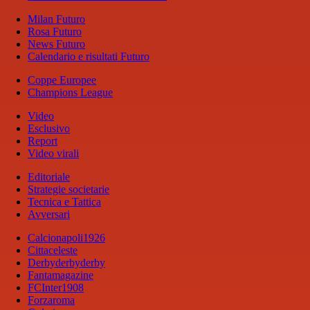
Milan Futuro
Rosa Futuro
News Futuro
Calendario e risultati Futuro
Coppe Europee
Champions League
Video
Esclusivo
Report
Video virali
Editoriale
Strategie societarie
Tecnica e Tattica
Avversari
Calcionapoli1926
Cittaceleste
Derbyderbyderby
Fantamagazine
FCInter1908
Forzaroma