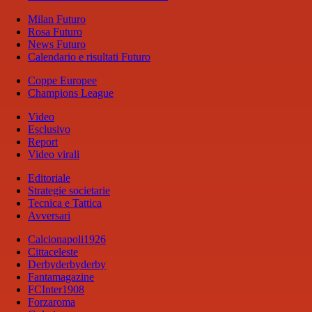
Milan Futuro
Rosa Futuro
News Futuro
Calendario e risultati Futuro
Coppe Europee
Champions League
Video
Esclusivo
Report
Video virali
Editoriale
Strategie societarie
Tecnica e Tattica
Avversari
Calcionapoli1926
Cittaceleste
Derbyderbyderby
Fantamagazine
FCInter1908
Forzaroma