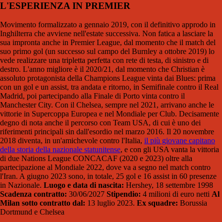
L'ESPERIENZA IN PREMIER
Movimento formalizzato a gennaio 2019, con il definitivo approdo in
Inghilterra che avviene nell'estate successiva. Non fatica a lasciare la
sua impronta anche in Premier League, dal momento che il match del
suo primo gol (un successo sul campo del Burnley a ottobre 2019) lo
vede realizzare una tripletta perfetta con rete di testa, di sinistro e di
destro. L'anno migliore è il 2020/21, dal momento che Christian è
assoluto protagonista della Champions League vinta dai Blues: prima
con un gol e un assist, tra andata e ritorno, in Semifinale contro il Real
Madrid, poi partecipando alla Finale di Porto vinta contro il
Manchester City. Con il Chelsea, sempre nel 2021, arrivano anche le
vittorie in Supercoppa Europea e nel Mondiale per Club. Decisamente
degno di nota anche il percorso con Team USA, di cui è uno dei
riferimenti principali sin dall'esordio nel marzo 2016. Il 20 novembre
2018 diventa, in un'amichevole contro l'Italia,
il più giovane capitano
della storia della nazionale statunitense
, e con gli USA vanta la vittoria
di due Nations League CONCACAF (2020 e 2023) oltre alla
partecipazione al Mondiale 2022, dove va a segno nel match contro
l'Iran. A giugno 2023 sono, in totale, 25 gol e 16 assist in 60 presenze
in Nazionale.
Luogo e data di nascita:
Hershey, 18 settembre 1998
Scadenza contratto:
30/06/2027
Stipendio:
4 milioni di euro netti
Al
Milan sotto contratto dal:
13 luglio 2023.
Ex squadre:
Borussia
Dortmund e Chelsea