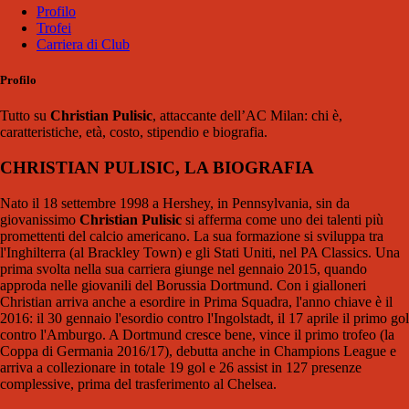
Profilo
Trofei
Carriera di Club
Profilo
Tutto su
Christian Pulisic
, attaccante dell’AC Milan: chi è,
caratteristiche, età, costo, stipendio e biografia.
CHRISTIAN PULISIC, LA BIOGRAFIA
Nato il 18 settembre 1998 a Hershey, in Pennsylvania, sin da
giovanissimo
Christian Pulisic
si afferma come uno dei talenti più
promettenti del calcio americano. La sua formazione si sviluppa tra
l'Inghilterra (al Brackley Town) e gli Stati Uniti, nel PA Classics. Una
prima svolta nella sua carriera giunge nel gennaio 2015, quando
approda nelle giovanili del Borussia Dortmund. Con i gialloneri
Christian arriva anche a esordire in Prima Squadra, l'anno chiave è il
2016: il 30 gennaio l'esordio contro l'Ingolstadt, il 17 aprile il primo gol
contro l'Amburgo. A Dortmund cresce bene, vince il primo trofeo (la
Coppa di Germania 2016/17), debutta anche in Champions League e
arriva a collezionare in totale 19 gol e 26 assist in 127 presenze
complessive, prima del trasferimento al Chelsea.