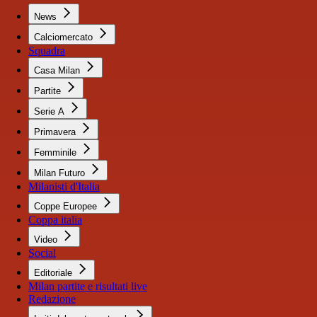
News
Calciomercato
Squadra
Casa Milan
Partite
Serie A
Primavera
Femminile
Milan Futuro
Milanisti d'Italia
Coppe Europee
Coppa italia
Video
Social
Editoriale
Milan partite e risultati live
Redazione