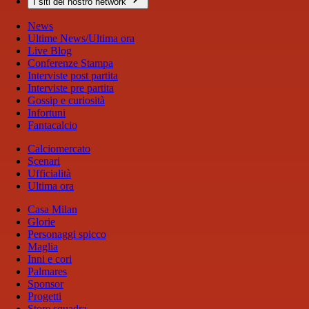
I siti del nostro network
News
Ultime News/Ultima ora
Live Blog
Conferenze Stampa
Interviste post partita
Interviste pre partita
Gossip e curiosità
Infortuni
Fantacalcio
Calciomercato
Scenari
Ufficialità
Ultima ora
Casa Milan
Glorie
Personaggi spicco
Maglia
Inni e cori
Palmares
Sponsor
Progetti
Store squadra