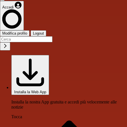
Accedi
Modifica profilo
Logout
Installa la Web App
Installa la nostra App gratuita e accedi più velocemente alle
notizie
Tocca