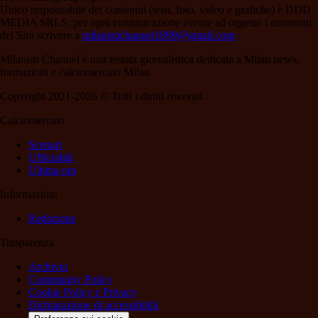
Unico responsabile dei contenuti (testi, foto, video e grafiche) è DDD
MEDIA SRLS; per ogni comunicazione avente ad oggetto i contenuti
del Sito scrivere a
milanistichannel1899@gmail.com
Milanisti Channel è una testata giornalistica dedicata a Milan news,
formazioni e calciomercato Milan
Copyright 2021-2026 © Tutti i diritti riservati.
Calciomercato
Scenari
Ufficialità
Ultima ora
Informazioni
Redazione
Trasparenza
Archivio
Community Policy
Cookie Policy e Privacy
Dichiarazione di accessibilità