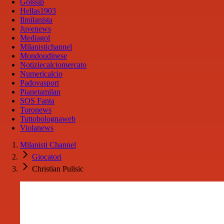
Golssip
Hellas1903
Ilmilanista
Juvenews
Mediagol
Milanistichannel
Mondoudinese
Notiziecalciomercato
Numericalcio
Padovasport
Pianetamilan
SOS Fanta
Toronews
Tuttobolognaweb
Violanews
Milanisti Channel
Giocatori
Christian Pulisic