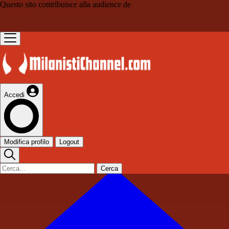
Questo sito contribuisce alla audience de
Accedi
Modifica profilo
Logout
Cerca