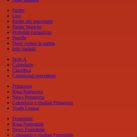
Partite
Live
Partite più importanti
Partite Storiche
Probabili formazioni
Pagelle
Dove vedere la partita
Info biglietti
Serie A
Calendario
Classifica
Campionati precedenti
Primavera
Rosa Primavera
News Primavera
Calendario e risultati Primavera
Youth League
Femminile
Rosa Femminile
News Femminile
Calendario e risultati Femminile