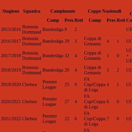
Stagione
Squadra
Campionato
Coppe Nazionali
C
Comp
Pres
Reti
Comp
Pres
Reti
C
Borussia
2015/2016
Bundesliga
9
2
U
Dortmund
Borussia
Coppa di
2016/2017
Bundesliga
29
3
4
1
U
Dortmund
Gemania
U
Borussia
Coppa di
2017/2018
Bundesliga
32
4
1
0
+
Dortmund
Gemania
U
Borussia
Coppa di
2018/2019
Bundesliga
20
4
3
2
U
Dortmund
Gemania
FA
Premier
2019/2020
Chelsea
25
9
Cup/Coppa
4
1
U
League
di Lega
FA
Premier
2020/2021
Chelsea
27
4
Cup/Coppa
6
0
U
League
di Lega
FA
Premier
2021/2022
Chelsea
22
6
Cup/Coppa
7
0
U
League
di Lega
FA